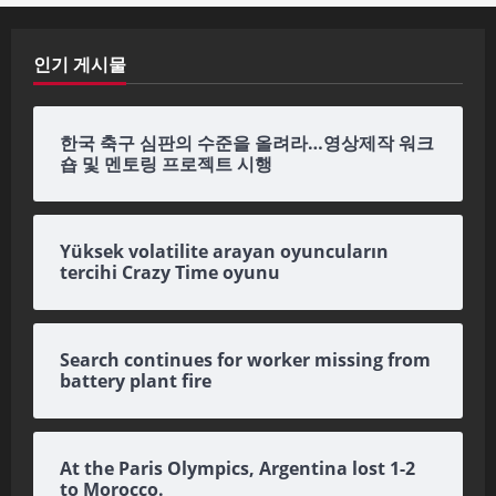
인기 게시물
한국 축구 심판의 수준을 올려라…영상제작 워크
숍 및 멘토링 프로젝트 시행
Yüksek volatilite arayan oyuncuların
tercihi Crazy Time oyunu
Search continues for worker missing from
battery plant fire
At the Paris Olympics, Argentina lost 1-2
to Morocco.