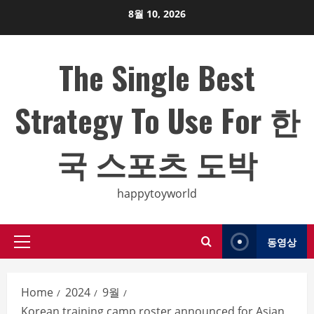
Skip
8월 10, 2026
to
content
The Single Best
Strategy To Use For 한
국 스포츠 도박
happytoyworld
동영상
Primary
Menu
Home
2024
9월
Korean training camp roster announced for Asian