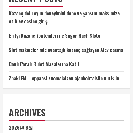
Kazanç dolu oyun deneyimini dene ve şansını maksimize
et Alev casino giriş
En Iyi Kazanc Yontemleri ile Sugar Rush Slotu
Slot makinelerinde avantajlı kazanç sağlayan Alev casino
Canlı Paralı Rulet Masalarına Katıl
Znaki FM – oppaasi suomalaisen ajankohtaisiin uutisiin
ARCHIVES
2026년 8월