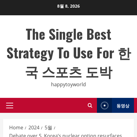
Skip
8월 8, 2026
to
content
The Single Best
Strategy To Use For 한
국 스포츠 도박
happytoyworld
동영상
Primary
Menu
Home
2024
5월
Debate over S. Korea’s nuclear option resurfaces