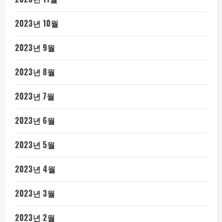
2023년 10월
2023년 9월
2023년 8월
2023년 7월
2023년 6월
2023년 5월
2023년 4월
2023년 3월
2023년 2월