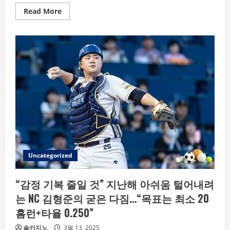
활
약
Read
Read More
기
more
대
about
‘대
역
전
극’
광
주,
J
리
그
챔
피
언
비
셀
고
베
꺾
고
Uncategorized
ACLE
8
강
“감정 기복 줄일 것” 지난해 아쉬움 털어내려
진
출
는 NC 김형준의 굳은 다짐…“목표는 최소 20
홈런+타율 0.250”
솔카지노
3월 13, 2025