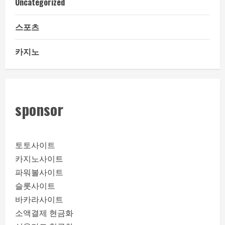
Uncategorized
스포츠
카지노
sponsor
토토사이트
카지노사이트
파워볼사이트
슬롯사이트
바카라사이트
소액결제 현금화