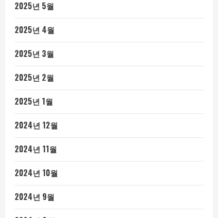
2025년 5월
2025년 4월
2025년 3월
2025년 2월
2025년 1월
2024년 12월
2024년 11월
2024년 10월
2024년 9월