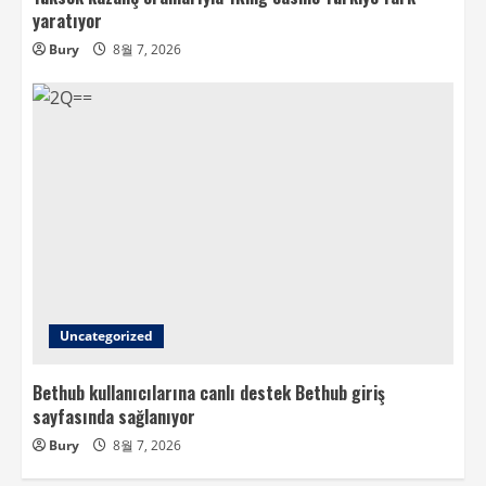
yaratıyor
Bury
8월 7, 2026
Uncategorized
Bethub kullanıcılarına canlı destek Bethub giriş
sayfasında sağlanıyor
Bury
8월 7, 2026