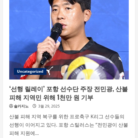
tokens
internet
casino
in
casino
novadreams
in
Nederlandse
regio
niet
mogelijk
met
CRUKS
Uncategorized
‘선행 릴레이’ 포항 선수단 주장 전민광, 산불
피해 지역민 위해 1천만 원 기부
솔카지노
3월 29, 2025
산불 피해 지역 복구를 위한 프로축구 K리그 선수들의
선행이 이어지고 있다. 포항 스틸러스는 “전민광이 산불
피해 지원에...