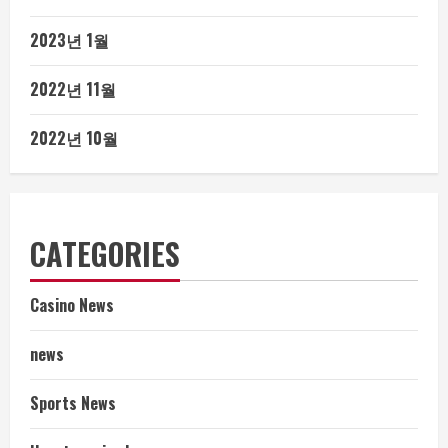
2023년 1월
2022년 11월
2022년 10월
CATEGORIES
Casino News
news
Sports News