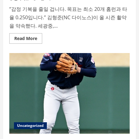
“감정 기복을 줄일 겁니다. 목표는 최소 20개 홈런과 타
율 0.250입니다.” 김형준(NC 다이노스)이 올 시즌 활약
을 약속했다. 세광중,...
Read
Read More
more
about
“감
정
기
복
줄
일
것”
지
난
해
아
쉬
움
털
어
내
려
는
Uncategorized
NC
김
형