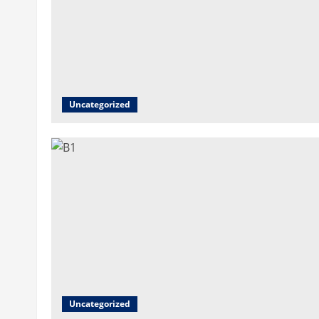
Uncategorized
Uncategorized