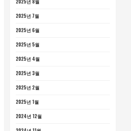
2025년 8월
2025년 7월
2025년 6월
2025년 5월
2025년 4월
2025년 3월
2025년 2월
2025년 1월
2024년 12월
2024년 11월