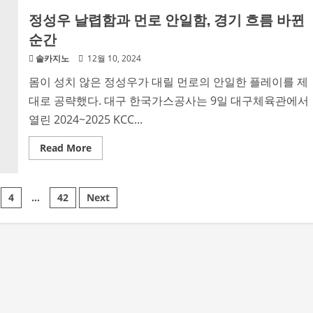
님
전
도
정성우 날렵함과 먼로 안일함, 경기 흐름 바뀐
승…
우
승
리
순간
률
팀
6
도
할
솔카지노
12월 10, 2024
모
대
두
복
몸이 성치 않은 정성우가 대릴 먼로의 안일한 플레이를 제
잘
귀
될
대로 공략했다. 대구 한국가스공사는 9일 대구체육관에서
거
에
열린 2024~2025 KCC...
요”…
눈
시
Read
Read More
울
more
붉
about
히
정
며
성
구
우
4
…
42
Next
나
날
단
렵
감
함
독
과
에
먼
게
로
메
안
시
일
지
함,
전
경
한
기
이