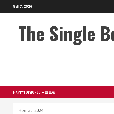
Skip
8월 7, 2026
to
content
The Single 
HAPPYTOYWORLD – 프로필
Home
2024