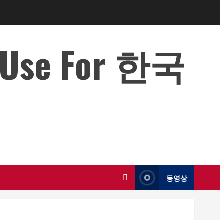
o Use For 한국
동영상