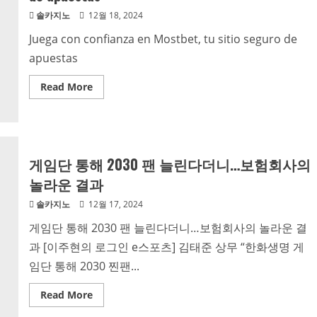
대
이
솔카지노
12월 18, 2024
구,
루
라
겠
마
Juega con confianza en Mostbet, tu sitio seguro de
다”전
스
남
영
apuestas
드
입…“내
래
축
곤
구
Read
Read More
즈
인
more
가
생
about
제
팬
Juega
16
여
con
대
러
confianza
사
분
en
령
께
Mostbet,
탑
게임단 통해 2030 팬 늘린다더니…보험회사의
바
tu
으
치
sitio
로
놀라운 결과
겠
seguro
부
다”
de
임
솔카지노
12월 17, 2024
apuestas
한
김
게임단 통해 2030 팬 늘린다더니…보험회사의 놀라운 결
현
석
과 [이주현의 로그인 e스포츠] 김태준 상무 “한화생명 게
감
독
임단 통해 2030 찐팬...
의
취
임
Read
Read More
식
more
을
about
진