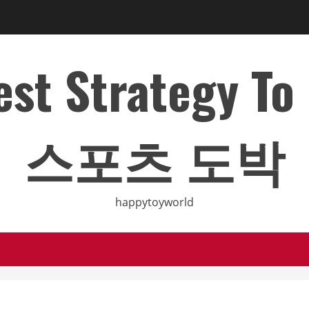
Best Strategy T
스포츠 도박
happytoyworld