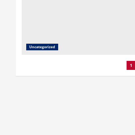
Uncategorized
1