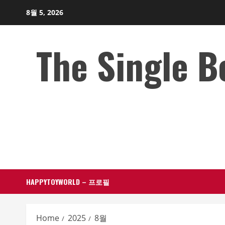
Skip
8월 5, 2026
to
content
The Single 
HAPPYTOYWORLD – 프로필
Home
2025
8월