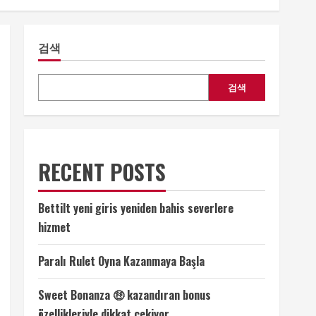
검색
검색
RECENT POSTS
Bettilt yeni giris yeniden bahis severlere
hizmet
Paralı Rulet Oyna Kazanmaya Başla
Sweet Bonanza 🤑 kazandıran bonus
özellikleriyle dikkat çekiyor