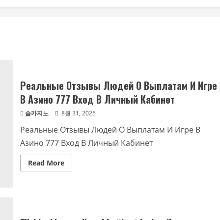
Реальные Отзывы Людей О Выплатам И Игре
В Азино 777 Вход В Личный Кабинет
솔카지노
8월 31, 2025
Реальные Отзывы Людей О Выплатам И Игре В
Азино 777 Вход В Личный Кабинет
Read
Read More
more
about
Реальные
Отзывы
Людей
О
Выплатам
И