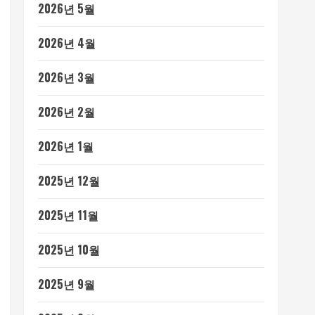
2026년 5월
2026년 4월
2026년 3월
2026년 2월
2026년 1월
2025년 12월
2025년 11월
2025년 10월
2025년 9월