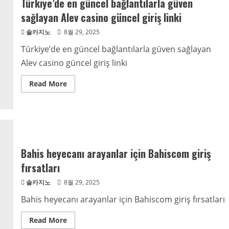
Türkiye’de en güncel bağlantılarla güven
Игре
В
sağlayan Alev casino güncel giriş linki
Азино
777
솔카지노
8월 29, 2025
Вход
В
Личный
Türkiye’de en güncel bağlantılarla güven sağlayan
Кабинет
Alev casino güncel giriş linki
Read
Read More
more
about
Türkiye’de
en
güncel
bağlantılarla
güven
sağlayan
Alev
Bahis heyecanı arayanlar için Bahiscom giriş
casino
güncel
fırsatları
giriş
linki
솔카지노
8월 29, 2025
Bahis heyecanı arayanlar için Bahiscom giriş fırsatları
Read
Read More
more