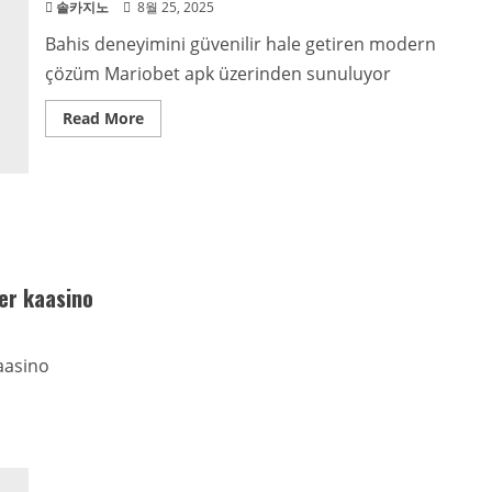
솔카지노
8월 25, 2025
Bahis deneyimini güvenilir hale getiren modern
çözüm Mariobet apk üzerinden sunuluyor
Read
Read More
more
about
Bahis
deneyimini
güvenilir
hale
getiren
modern
çözüm
Mariobet
apk
er kaasino
üzerinden
sunuluyor
aasino