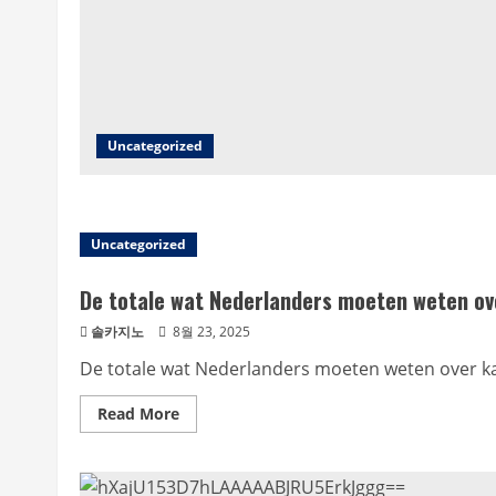
Uncategorized
Uncategorized
De totale wat Nederlanders moeten weten ov
솔카지노
8월 23, 2025
De totale wat Nederlanders moeten weten over k
Read
Read More
more
about
De
totale
wat