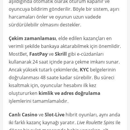
aşıldığında otomatik olarak oturum kapanır ve
oyuncuya bildirim gönderilir. Böyle bir sistem, aşırı
harcamaları önler ve oyunun uzun vadede
sürdürülebilir olmasını destekler.
Çekim zamanlaması
, elde edilen kazançları en
verimli şekilde bankaya aktarabilmek için önemlidir.
MostBet,
FastPay
ve
Skrill
gibi e‑cüzdanları
kullanarak 24 saat içinde para çekme imkanı sunar.
Ancak yüksek tutarlı çekimlerde,
KYC
belgelerinin
doğrulanması 48 saate kadar sürebilir. Bu süreci
kısaltmak için, oyuncular hesabını ilk kez
oluştururken
kimlik ve adres doğrulama
işlemlerini tamamlamalıdır.
Canlı Casino
ve
Slot‑Live
hibrit oyunları, aynı anda
iki farklı kazanç kaynağı yaratır.
Live Roulette Spins
ile