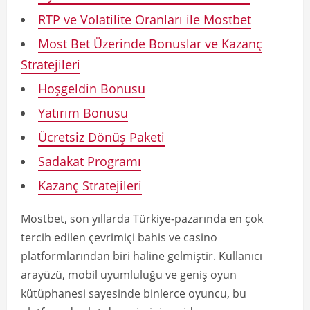
RTP ve Volatilite Oranları ile Mostbet
Most Bet Üzerinde Bonuslar ve Kazanç
Stratejileri
Hoşgeldin Bonusu
Yatırım Bonusu
Ücretsiz Dönüş Paketi
Sadakat Programı
Kazanç Stratejileri
Mostbet, son yıllarda Türkiye‑pazarında en çok
tercih edilen çevrimiçi bahis ve casino
platformlarından biri haline gelmiştir. Kullanıcı
arayüzü, mobil uyumluluğu ve geniş oyun
kütüphanesi sayesinde binlerce oyuncu, bu