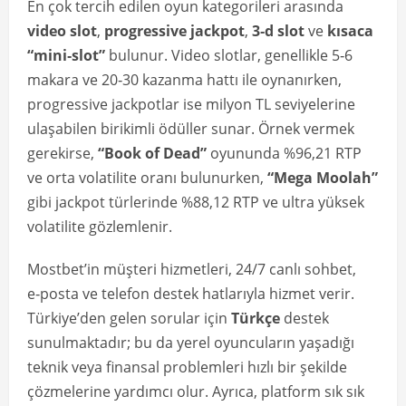
En çok tercih edilen oyun kategorileri arasında
video slot
,
progressive jackpot
,
3‑d slot
ve
kısaca
“mini‑slot”
bulunur. Video slotlar, genellikle 5‑6
makara ve 20‑30 kazanma hattı ile oynanırken,
progressive jackpotlar ise milyon TL seviyelerine
ulaşabilen birikimli ödüller sunar. Örnek vermek
gerekirse,
“Book of Dead”
oyununda %96,21 RTP
ve orta volatilite oranı bulunurken,
“Mega Moolah”
gibi jackpot türlerinde %88,12 RTP ve ultra yüksek
volatilite gözlemlenir.
Mostbet’in müşteri hizmetleri, 24/7 canlı sohbet,
e‑posta ve telefon destek hatlarıyla hizmet verir.
Türkiye’den gelen sorular için
Türkçe
destek
sunulmaktadır; bu da yerel oyuncuların yaşadığı
teknik veya finansal problemleri hızlı bir şekilde
çözmelerine yardımcı olur. Ayrıca, platform sık sık