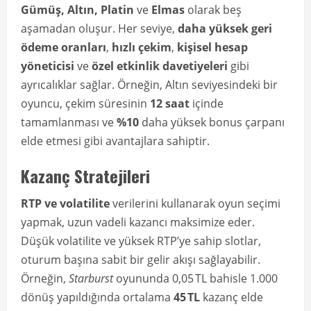
Gümüş, Altın, Platin
ve
Elmas
olarak beş
aşamadan oluşur. Her seviye,
daha yüksek geri
ödeme oranları
,
hızlı çekim
,
kişisel hesap
yöneticisi
ve
özel etkinlik davetiyeleri
gibi
ayrıcalıklar sağlar. Örneğin, Altın seviyesindeki bir
oyuncu, çekim süresinin
12 saat
içinde
tamamlanması ve
%10
daha yüksek bonus çarpanı
elde etmesi gibi avantajlara sahiptir.
Kazanç Stratejileri
RTP ve volatilite
verilerini kullanarak oyun seçimi
yapmak, uzun vadeli kazancı maksimize eder.
Düşük volatilite ve yüksek RTP’ye sahip slotlar,
oturum başına sabit bir gelir akışı sağlayabilir.
Örneğin,
Starburst
oyununda 0,05 TL bahisle 1.000
dönüş yapıldığında ortalama
45 TL
kazanç elde