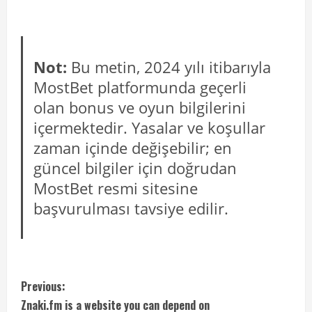
Not:
Bu metin, 2024 yılı itibarıyla
MostBet platformunda geçerli
olan bonus ve oyun bilgilerini
içermektedir. Yasalar ve koşullar
zaman içinde değişebilir; en
güncel bilgiler için doğrudan
MostBet resmi sitesine
başvurulması tavsiye edilir.
C
Previous:
Znaki.fm is a website you can depend on