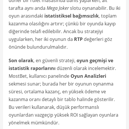
döner bir rulet masasında bahis yaparken, alt
tarafta aynı anda
Mega Joker
slotu oynanabilir. Bu iki
oyun arasındaki
istatistiksel bağımsızlık
, toplam
kazanma olasılığını artırır; çünkü bir oyunda kayıp
diğerinde telafi edilebilir. Ancak bu stratejiyi
uygularken, her iki oyunun da
RTP
değerleri göz
önünde bulundurulmalıdır.
Son olarak
, en güvenli strateji,
oyun geçmişi ve
istatistik raporlarını
düzenli olarak incelemektir.
MostBet, kullanıcı panelinde
Oyun Analizleri
sekmesi sunar; burada her bir oyunun oynanma
süresi, ortalama kazanç, en yüksek ödeme ve
kazanma oranı detaylı bir tablo halinde gösterilir.
Bu verileri kullanarak, düşük performanslı
oyunlardan vazgeçip yüksek ROI sağlayan oyunlara
yönelmek mümkündür.