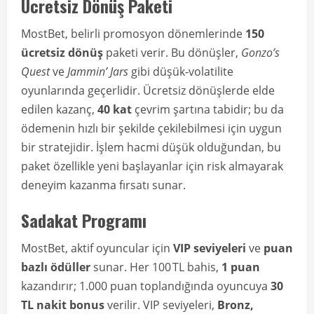
Ücretsiz Dönüş Paketi
MostBet, belirli promosyon dönemlerinde
150
ücretsiz dönüş
paketi verir. Bu dönüşler,
Gonzo’s
Quest
ve
Jammin’ Jars
gibi düşük‑volatilite
oyunlarında geçerlidir. Ücretsiz dönüşlerde elde
edilen kazanç,
40 kat
çevrim şartına tabidir; bu da
ödemenin hızlı bir şekilde çekilebilmesi için uygun
bir stratejidir. İşlem hacmi düşük olduğundan, bu
paket özellikle yeni başlayanlar için risk almayarak
deneyim kazanma fırsatı sunar.
Sadakat Programı
MostBet, aktif oyuncular için
VIP seviyeleri
ve
puan
bazlı ödüller
sunar. Her 100 TL bahis,
1 puan
kazandırır; 1.000 puan toplandığında oyuncuya
30
TL nakit bonus
verilir. VIP seviyeleri,
Bronz,