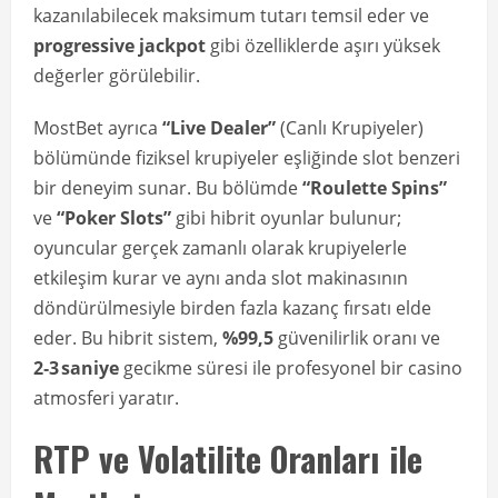
kazanılabilecek maksimum tutarı temsil eder ve
progressive jackpot
gibi özelliklerde aşırı yüksek
değerler görülebilir.
MostBet ayrıca
“Live Dealer”
(Canlı Krupiyeler)
bölümünde fiziksel krupiyeler eşliğinde slot benzeri
bir deneyim sunar. Bu bölümde
“Roulette Spins”
ve
“Poker Slots”
gibi hibrit oyunlar bulunur;
oyuncular gerçek zamanlı olarak krupiyelerle
etkileşim kurar ve aynı anda slot makinasının
döndürülmesiyle birden fazla kazanç fırsatı elde
eder. Bu hibrit sistem,
%99,5
güvenilirlik oranı ve
2‑3 saniye
gecikme süresi ile profesyonel bir casino
atmosferi yaratır.
RTP ve Volatilite Oranları ile