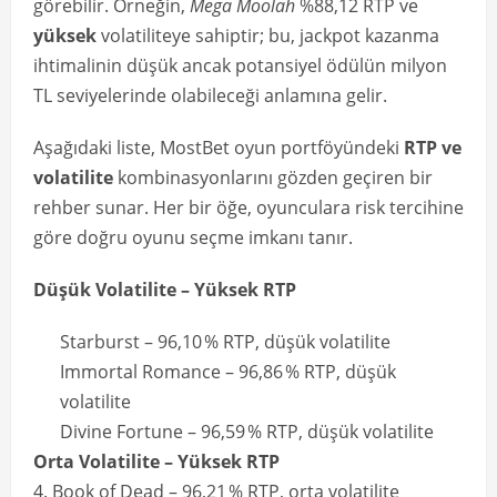
görebilir. Örneğin,
Mega Moolah
%88,12 RTP ve
yüksek
volatiliteye sahiptir; bu, jackpot kazanma
ihtimalinin düşük ancak potansiyel ödülün milyon
TL seviyelerinde olabileceği anlamına gelir.
Aşağıdaki liste, MostBet oyun portföyündeki
RTP ve
volatilite
kombinasyonlarını gözden geçiren bir
rehber sunar. Her bir öğe, oyunculara risk tercihine
göre doğru oyunu seçme imkanı tanır.
Düşük Volatilite – Yüksek RTP
Starburst – 96,10 % RTP, düşük volatilite
Immortal Romance – 96,86 % RTP, düşük
volatilite
Divine Fortune – 96,59 % RTP, düşük volatilite
Orta Volatilite – Yüksek RTP
4. Book of Dead – 96,21 % RTP, orta volatilite