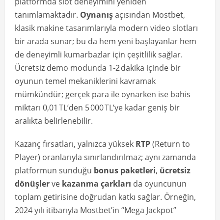
platformda slot deneyimini yeniden
tanımlamaktadır.
Oynanış
açısından Mostbet,
klasik makine tasarımlarıyla modern video slotları
bir arada sunar; bu da hem yeni başlayanlar hem
de deneyimli kumarbazlar için çeşitlilik sağlar.
Ücretsiz demo modunda 1‑2 dakika içinde bir
oyunun temel mekaniklerini kavramak
mümkündür; gerçek para ile oynarken ise bahis
miktarı 0,01 TL’den 5 000 TL’ye kadar geniş bir
aralıkta belirlenebilir.
Kazanç fırsatları, yalnızca yüksek
RTP
(Return to
Player) oranlarıyla sınırlandırılmaz; aynı zamanda
platformun sunduğu
bonus paketleri
,
ücretsiz
dönüşler
ve
kazanma çarkları
da oyuncunun
toplam getirisine doğrudan katkı sağlar. Örneğin,
2024 yılı itibarıyla Mostbet’in “Mega Jackpot”