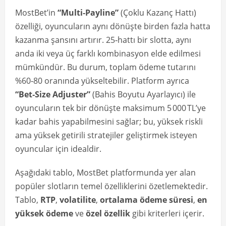
MostBet’in
“Multi‑Payline”
(Çoklu Kazanç Hattı)
özelliği, oyuncuların aynı dönüşte birden fazla hatta
kazanma şansını artırır. 25‑hattı bir slotta, aynı
anda iki veya üç farklı kombinasyon elde edilmesi
mümkündür. Bu durum, toplam ödeme tutarını
%60‑80 oranında yükseltebilir. Platform ayrıca
“Bet‑Size Adjuster”
(Bahis Boyutu Ayarlayıcı) ile
oyuncuların tek bir dönüşte maksimum 5 000 TL’ye
kadar bahis yapabilmesini sağlar; bu, yüksek riskli
ama yüksek getirili stratejiler geliştirmek isteyen
oyuncular için idealdir.
Aşağıdaki tablo, MostBet platformunda yer alan
popüler slotların temel özelliklerini özetlemektedir.
Tablo,
RTP
,
volatilite
,
ortalama ödeme süresi
,
en
yüksek ödeme
ve
özel özellik
gibi kriterleri içerir.