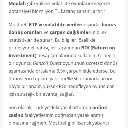
Moolah
gibi yüksek volatilite oyunlarını seçerek
potansiyel bir milyon TL kazanç şansını artırır.
Mostbet,
RTP ve volatilite verileri
dışında,
bonus
dönüş oranları
ve
çarpan dağılımları
gibi ek
istatistikler de sunar. Bu bilgiler, özellikle
profesyonel bahisçiler tarafından
ROI (Return on
Investment)
hesaplamalarında kullanılır. Örneğin,
bir oyuncu
Gonzo’s Quest
oyununun ücretsiz dönüş
aşamasında ortalama 3,5x çarpan elde ederse, bu
dönüşlerin toplam yatırımı %350 oranında artırır.
Böyle bir analiz, yüksek ROI hedefleyen oyuncular
için stratejik bir avantaj sağlar.
Son olarak, Türkiye’deki yasal ortamda
online
casino
faaliyetlerinin doğrudan yasaklanmış
olmasına rağmen, Mostbet gibi lisanslı yabancı