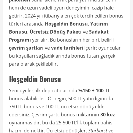
hem de uzun vadeli oyun deneyimini cazip hale
getirir. 2024 yılı itibarıyla en çok tercih edilen bonus
türleri arasında
Hoşgeldin Bonusu
,
Yatırım
Bonusu
,
Ücretsiz Dönüş Paketi
ve
Sadakat
Programı
yer alır. Bu bonusların her biri, belirli
çevrim şartları
ve
vade tarihleri
içerir; oyuncular
bu koşulları sağladıklarında bonus tutarı gerçek
para olarak çekilebilir.
Hoşgeldin Bonusu
Yeni üyeler, ilk depozitolarında
%150 + 100 TL
bonus alabilirler. Örneğin, 500 TL yatırdığınızda
750 TL bonus ve 100 TL ücretsiz dönüş elde
edersiniz. Çevrim şartı, bonus miktarının
30 kez
oynanmasıdır; bu da 25.500 TL’lik toplam bahis
hacmi demektir. Ücretsiz dönüşler,
Starburst
ve