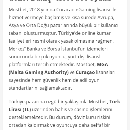
Mostbet, 2018 yılında Curacao eGaming lisansı ile
hizmet vermeye başlamış ve kısa sürede Avrupa,
Asya ve Orta Doğu pazarlarında büyük bir kullanıcı
tabanı oluşturmuştur. Türkiye’de online kumar
faaliyetleri resmi olarak yasak olmasına rağmen,
Merkezî Banka ve Borsa İstanbul’un izlemeleri
sonucunda birçok oyuncu, yurt dışı lisanslı
platformları tercih etmektedir. Mostbet,
MGA
(Malta Gaming Authority)
ve
Curaçao
lisansları
sayesinde hem güvenlik hem de adil oyun
standartlarını sağlamaktadır.
Türkiye‑pazarına özgü bir yaklaşımla Mostbet,
Türk
Lirası (TL)
üzerinden bahis ve casino işlemlerini
desteklemektedir. Bu durum, döviz kuru riskini
ortadan kaldırmak ve oyuncuya daha şeffaf bir