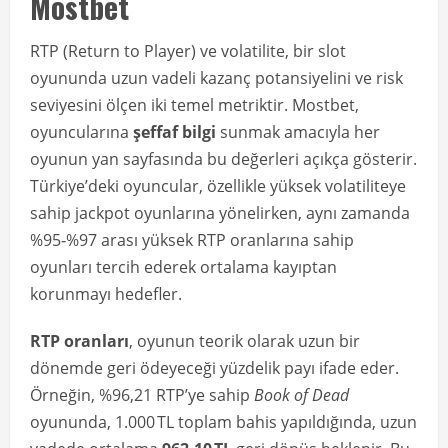
Mostbet
RTP (Return to Player) ve volatilite, bir slot
oyununda uzun vadeli kazanç potansiyelini ve risk
seviyesini ölçen iki temel metriktir. Mostbet,
oyuncularına
şeffaf bilgi
sunmak amacıyla her
oyunun yan sayfasında bu değerleri açıkça gösterir.
Türkiye’deki oyuncular, özellikle yüksek volatiliteye
sahip jackpot oyunlarına yönelirken, aynı zamanda
%95‑%97 arası yüksek RTP oranlarına sahip
oyunları tercih ederek ortalama kayıptan
korunmayı hedefler.
RTP oranları
, oyunun teorik olarak uzun bir
dönemde geri ödeyeceği yüzdelik payı ifade eder.
Örneğin, %96,21 RTP’ye sahip
Book of Dead
oyununda, 1.000 TL toplam bahis yapıldığında, uzun