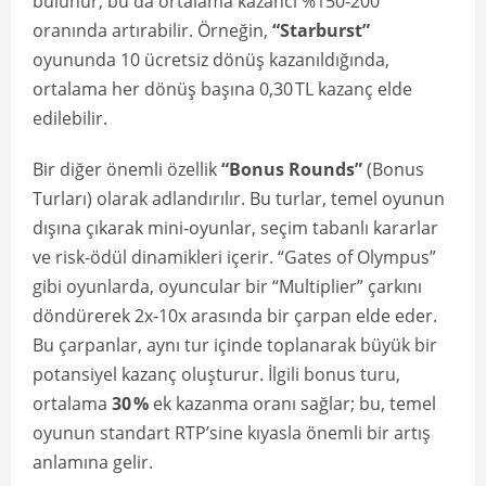
bulunur; bu da ortalama kazancı %150‑200
oranında artırabilir. Örneğin,
“Starburst”
oyununda 10 ücretsiz dönüş kazanıldığında,
ortalama her dönüş başına 0,30 TL kazanç elde
edilebilir.
Bir diğer önemli özellik
“Bonus Rounds”
(Bonus
Turları) olarak adlandırılır. Bu turlar, temel oyunun
dışına çıkarak mini‑oyunlar, seçim tabanlı kararlar
ve risk‑ödül dinamikleri içerir. “Gates of Olympus”
gibi oyunlarda, oyuncular bir “Multiplier” çarkını
döndürerek 2x‑10x arasında bir çarpan elde eder.
Bu çarpanlar, aynı tur içinde toplanarak büyük bir
potansiyel kazanç oluşturur. İlgili bonus turu,
ortalama
30 %
ek kazanma oranı sağlar; bu, temel
oyunun standart RTP’sine kıyasla önemli bir artış
anlamına gelir.