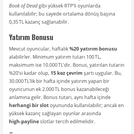
Book of Dead
gibi yüksek RTP’li oyunlarda
kullanılabilir; bu sayede ortalama dönüş başına
0,35 TL kazanç sağlanabilir.
Yatırım Bonusu
Mevcut oyuncular, haftalık
%20 yatırım bonusu
alabilirler. Minimum yatırım tutarı 100 TL,
maksimum ise 10.000 TL’dir. Bonus, yatırılan tutarın
%20’si kadar olup,
15 kez çevrim
şartı uygular. Bu,
30.000 TL’lik bir hafta içinde yatırım yapan bir
oyuncunun ek 2.000 TL bonus kazanabileceği
anlamına gelir. Bonus tutarı, aynı hafta içinde
herhangi bir slot
oyununda kullanılabilir; ancak en
yüksek kazanç sağlayan oyunlar arasında
high‑payline
slotlar tercih edilmelidir.