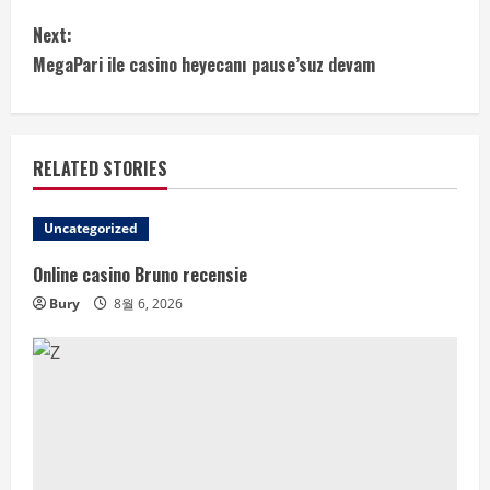
o
Next:
n
MegaPari ile casino heyecanı pause’suz devam
t
i
RELATED STORIES
n
u
Uncategorized
Online casino Bruno recensie
e
Bury
8월 6, 2026
R
e
a
d