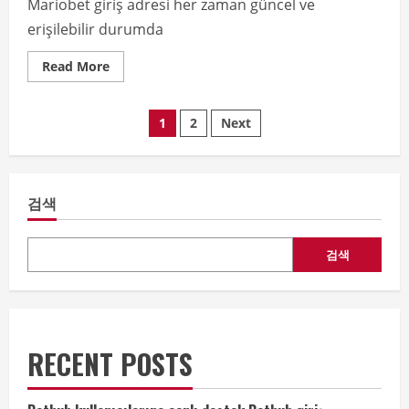
Mariobet giriş adresi her zaman güncel ve
erişilebilir durumda
Read
Read More
more
about
Mariobet
글
giriş
1
2
Next
adresi
her
내
zaman
güncel
ve
비
erişilebilir
검색
durumda
게
검색
이
션
RECENT POSTS