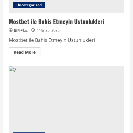
Uncategorized
Mostbet ile Bahis Etmeyin Ustunlukleri
솔카지노
11월 25, 2025
Mostbet ile Bahis Etmeyin Ustunlukleri
Read
Read More
more
about
Mostbet
ile
Bahis
Etmeyin
Ustunlukleri