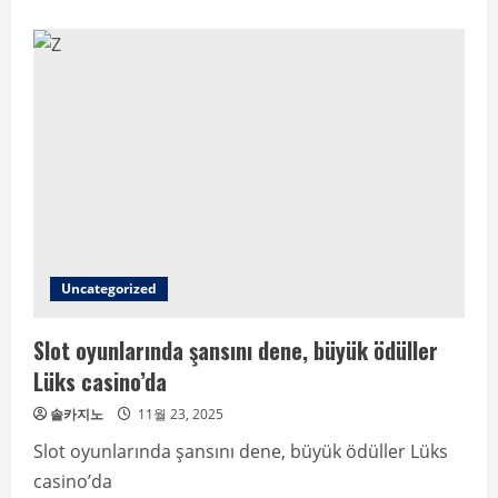
about
EGT
slot
Bahis
–
Mobil
Uyumlu
Bahis
Platformu
Uncategorized
Slot oyunlarında şansını dene, büyük ödüller
Lüks casino’da
솔카지노
11월 23, 2025
Slot oyunlarında şansını dene, büyük ödüller Lüks
casino’da