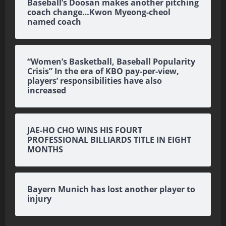
Baseball’s Doosan makes another pitching
coach change…Kwon Myeong-cheol
named coach
“Women’s Basketball, Baseball Popularity
Crisis” In the era of KBO pay-per-view,
players’ responsibilities have also
increased
JAE-HO CHO WINS HIS FOURT
PROFESSIONAL BILLIARDS TITLE IN EIGHT
MONTHS
Bayern Munich has lost another player to
injury