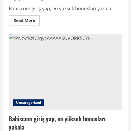
Bahiscom giriş yap, en yüksek bonusları yakala
Read
Read More
more
about
Bahiscom
giriş
yap,
en
yüksek
bonusları
yakala
Uncategorized
Bahiscom giriş yap, en yüksek bonusları
yakala