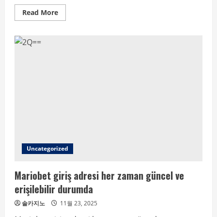
Read
Read More
more
about
Slot
oyunlarında
şansını
dene,
büyük
ödüller
Lüks
casino’da
Uncategorized
Mariobet giriş adresi her zaman güncel ve
erişilebilir durumda
솔카지노
11월 23, 2025