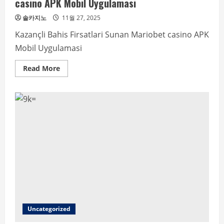
casino APK Mobil Uygulamasi
솔카지노
11월 27, 2025
Kazançli Bahis Firsatlari Sunan Mariobet casino APK
Mobil Uygulamasi
Read
Read More
more
about
Kazançli
Bahis
Firsatlari
Sunan
Mariobet
casino
APK
Mobil
Uygulamasi
Uncategorized