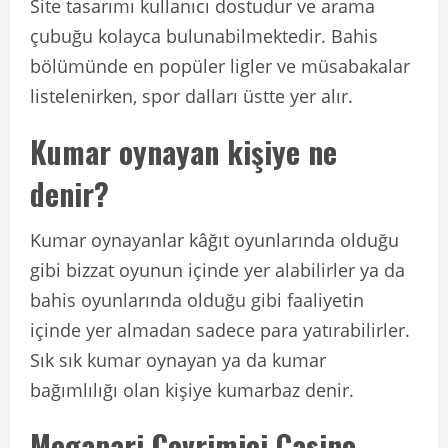
Site tasarımı kullanıcı dostudur ve arama
çubuğu kolayca bulunabilmektedir. Bahis
bölümünde en popüler ligler ve müsabakalar
listelenirken, spor dalları üstte yer alır.
Kumar oynayan kişiye ne
denir?
Kumar oynayanlar kâğıt oyunlarında olduğu
gibi bizzat oyunun içinde yer alabilirler ya da
bahis oyunlarında olduğu gibi faaliyetin
içinde yer almadan sadece para yatırabilirler.
Sık sık kumar oynayan ya da kumar
bağımlılığı olan kişiye kumarbaz denir.
Megapari Çevrimiçi Casino