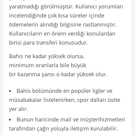
yaratmadığı görülmüştür. Kullanıcı yorumları
incelendiğinde çok kısa süreler içinde
ödemelerin alındığı bilgisine rastlanmıştır.
Kullanıcıların en önem verdiği konulardan
birisi para transferi konusudur.
Bahis ne kadar yüksek olursa,
minimum oranlarla bile büyük
bir kazanma şansı o kadar yüksek olur.
Bahis bölümünde en popüler ligler ve
müsabakalar listelenirken, spor dalları üstte
yer alır.
Bunun haricinde mail ve müşterihizmetleri
tarafından çağrı yoluyla iletişim kurulabilir.