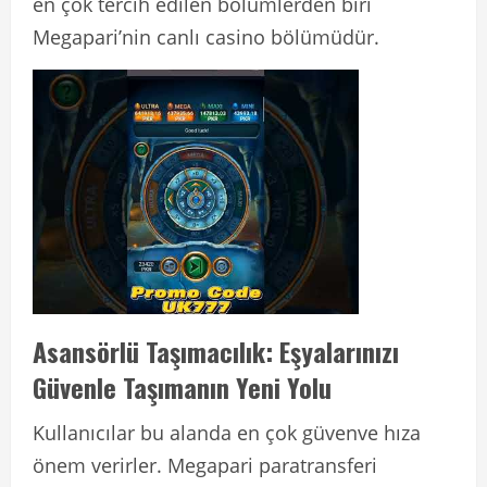
en çok tercih edilen bölümlerden biri
Megapari’nin canlı casino bölümüdür.
Asansörlü Taşımacılık: Eşyalarınızı
Güvenle Taşımanın Yeni Yolu
Kullanıcılar bu alanda en çok güvenve hıza
önem verirler. Megapari paratransferi