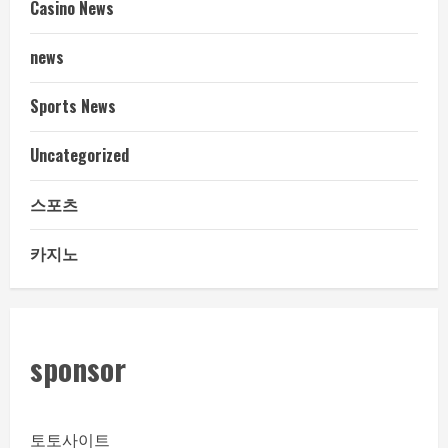
Casino News
news
Sports News
Uncategorized
스포츠
카지노
sponsor
토토사이트