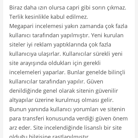
Biraz daha ızın olursa capri gibi sorın çıkmaz.
Terlik kesinlikle kabul edilmez.
Megapari incelemesi yakın zamanda çok fazla
kullanıcı tarafından yapılmıştır. Yeni kurulan
siteler iyi reklam yaptıklarında çok fazla
kullanıcıya ulaşırlar. Kullanıcılar sürekli yeni
site arayışında oldukları için gerekli
incelemeleri yaparlar. Bunlar genelde bilinçli
kullanıcılar tarafından yapılır. Güven
denildiğinde genel olarak sitenin güvenilir
altyapılar üzerine kurulmuş olması gelir.
Bunun yanında kullanıcı yorumları ve sitenin
para transferi konusunda verdiği güven önem
arz eder. Site incelendiğinde lisanslı bir site
olduğu bilgisine rastlanılmıştır.