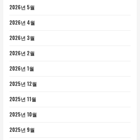
2026년 5월
2026년 4월
2026년 3월
2026년 2월
2026년 1월
2025년 12월
2025년 11월
2025년 10월
2025년 9월