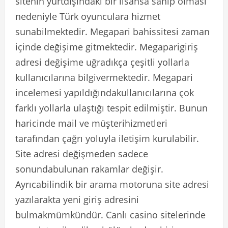
sitenin yurtdışındaki bir lisansa sahip olması
nedeniyle Türk oyunculara hizmet
sunabilmektedir. Megapari bahissitesi zaman
içinde değişime gitmektedir. Megaparigiriş
adresi değişime uğradıkça çeşitli yollarla
kullanıcılarına bilgivermektedir. Megapari
incelemesi yapıldığındakullanıcılarına çok
farklı yollarla ulaştığı tespit edilmiştir. Bunun
haricinde mail ve müşterihizmetleri
tarafından çağrı yoluyla iletişim kurulabilir.
Site adresi değişmeden sadece
sonundabulunan rakamlar değişir.
Ayrıcabilindik bir arama motoruna site adresi
yazılarakta yeni giriş adresini
bulmakmümkündür. Canlı casino sitelerinde