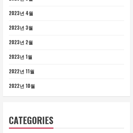
2023년 4월
2023년 3월
2023년 2월
2023년 1월
2022년 11월
2022년 10월
CATEGORIES