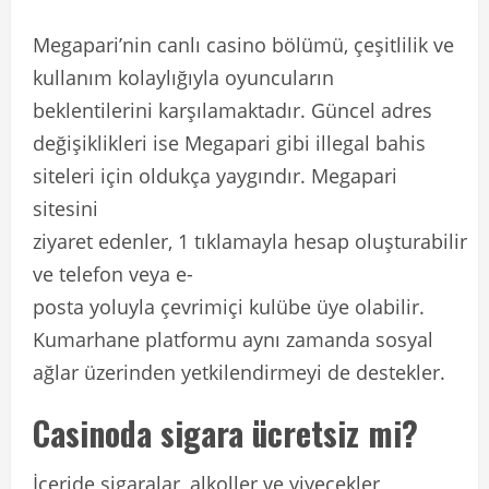
Megapari’nin canlı casino bölümü, çeşitlilik ve
kullanım kolaylığıyla oyuncuların
beklentilerini karşılamaktadır. Güncel adres
değişiklikleri ise Megapari gibi illegal bahis
siteleri için oldukça yaygındır. Megapari
sitesini
ziyaret edenler, 1 tıklamayla hesap oluşturabilir
ve telefon veya e-
posta yoluyla çevrimiçi kulübe üye olabilir.
Kumarhane platformu aynı zamanda sosyal
ağlar üzerinden yetkilendirmeyi de destekler.
Casinoda sigara ücretsiz mi?
İçeride sigaralar, alkoller ve yiyecekler