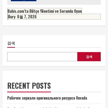
Bahis.com’ta Bütçe Yönetimi ve Sorumlu Oyun
Bury
8월 7, 2026
검색
검색
RECENT POSTS
Рабочее зеркало оригинального ресурса Vavada