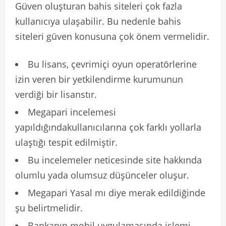
Güven oluşturan bahis siteleri çok fazla
kullanıcıya ulaşabilir. Bu nedenle bahis
siteleri güven konusuna çok önem vermelidir.
Bu lisans, çevrimiçi oyun operatörlerine
izin veren bir yetkilendirme kurumunun
verdiği bir lisanstır.
Megapari incelemesi
yapıldığındakullanıcılarına çok farklı yollarla
ulaştığı tespit edilmiştir.
Bu incelemeler neticesinde site hakkında
olumlu yada olumsuz düşünceler oluşur.
Megapari Yasal mı diye merak edildiğinde
şu belirtmelidir.
Bankanın mobil uygulamasında işlemi