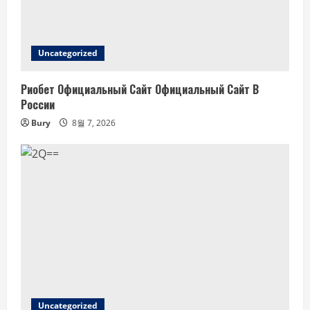
n
g
Uncategorized
Риобет Официальный Сайт Официальный Сайт В
России
Bury
8월 7, 2026
Uncategorized