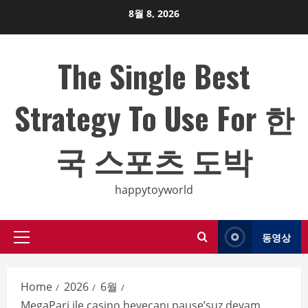
Skip
8월 8, 2026
to
content
The Single Best
Strategy To Use For 한
국 스포츠 도박
happytoyworld
동영상
Primary
Menu
Home
2026
6월
MegaPari ile casino heyecanı pause’suz devam