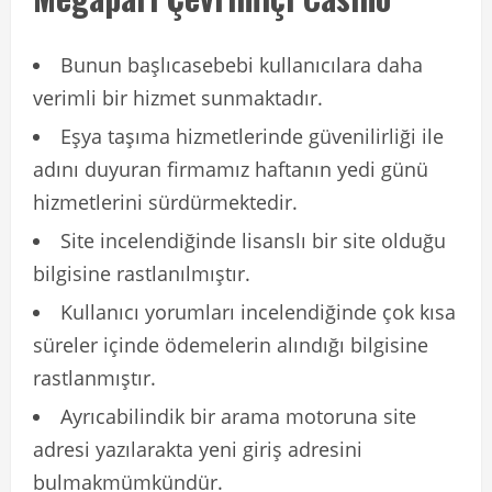
Bunun başlıcasebebi kullanıcılara daha
verimli bir hizmet sunmaktadır.
Eşya taşıma hizmetlerinde güvenilirliği ile
adını duyuran firmamız haftanın yedi günü
hizmetlerini sürdürmektedir.
Site incelendiğinde lisanslı bir site olduğu
bilgisine rastlanılmıştır.
Kullanıcı yorumları incelendiğinde çok kısa
süreler içinde ödemelerin alındığı bilgisine
rastlanmıştır.
Ayrıcabilindik bir arama motoruna site
adresi yazılarakta yeni giriş adresini
bulmakmümkündür.