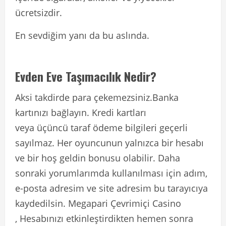
ücretsizdir.
En sevdiğim yanı da bu aslında.
Evden Eve Taşımacılık Nedir?
Aksi takdirde para çekemezsiniz.Banka
kartınızı bağlayın. Kredi kartları
veya üçüncü taraf ödeme bilgileri geçerli
sayılmaz. Her oyuncunun yalnızca bir hesabı
ve bir hoş geldin bonusu olabilir. Daha
sonraki yorumlarımda kullanılması için adım,
e-posta adresim ve site adresim bu tarayıcıya
kaydedilsin. Megapari Çevrimiçi Casino
, Hesabınızı etkinleştirdikten hemen sonra