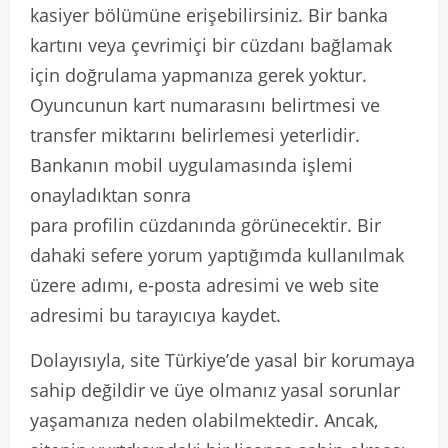
kasiyer bölümüne erişebilirsiniz. Bir banka
kartını veya çevrimiçi bir cüzdanı bağlamak
için doğrulama yapmanıza gerek yoktur.
Oyuncunun kart numarasını belirtmesi ve
transfer miktarını belirlemesi yeterlidir.
Bankanın mobil uygulamasında işlemi
onayladıktan sonra
para profilin cüzdanında görünecektir. Bir
dahaki sefere yorum yaptığımda kullanılmak
üzere adımı, e-posta adresimi ve web site
adresimi bu tarayıcıya kaydet.
Dolayısıyla, site Türkiye’de yasal bir korumaya
sahip değildir ve üye olmanız yasal sorunlar
yaşamanıza neden olabilmektedir. Ancak,