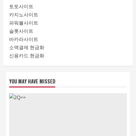
토토사이트
카지노사이트
파워볼사이트
슬롯사이트
바카라사이트
소액결제 현금화
신용카드 현금화
YOU MAY HAVE MISSED