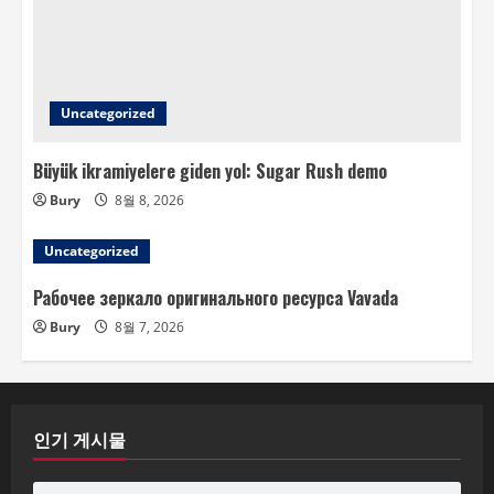
Uncategorized
Büyük ikramiyelere giden yol: Sugar Rush demo
Bury
8월 8, 2026
Uncategorized
Рабочее зеркало оригинального ресурса Vavada
Bury
8월 7, 2026
인기 게시물