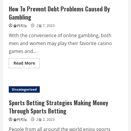
How To Prevent Debt Problems Caused By
Gambling
솔카지노
2월 7, 2023
With the convenience of online gambling, both
men and women may play their favorite casino
games and...
Read
Read More
more
about
How
To
Prevent
Debt
Uncategorized
Problems
Caused
By
Sports Betting Strategies Making Money
Gambling
Through Sports Betting
솔카지노
2월 2, 2023
People from all around the world enjoy sports