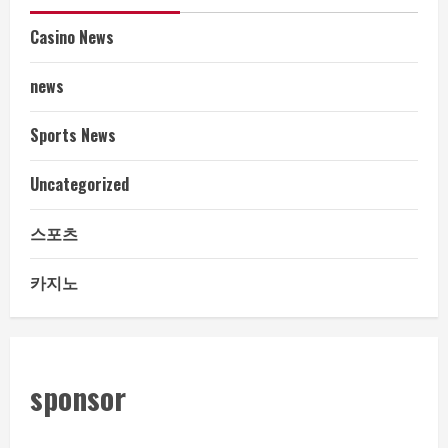
Casino News
news
Sports News
Uncategorized
스포츠
카지노
sponsor