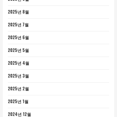
2025년 8월
2025년 7월
2025년 6월
2025년 5월
2025년 4월
2025년 3월
2025년 2월
2025년 1월
2024년 12월