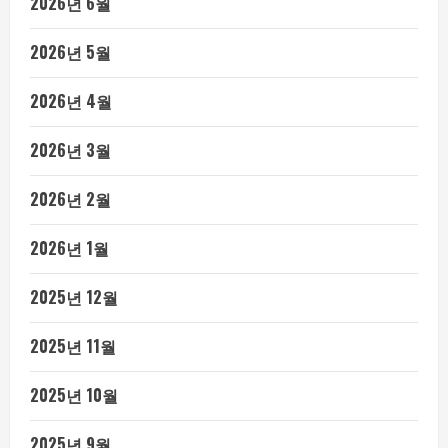
2026년 6월
2026년 5월
2026년 4월
2026년 3월
2026년 2월
2026년 1월
2025년 12월
2025년 11월
2025년 10월
2025년 9월