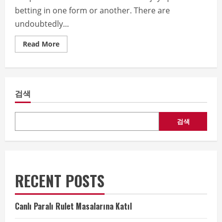
betting in one form or another. There are
undoubtedly...
Read
Read More
more
about
Sports
Betting
Strategies
Making
검색
Money
Through
Sports
Betting
검색
RECENT POSTS
Canlı Paralı Rulet Masalarına Katıl