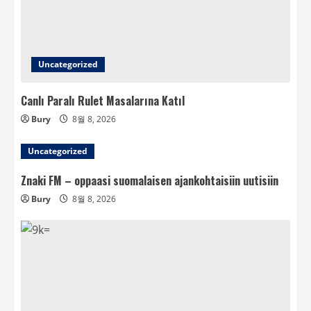
Uncategorized
Canlı Paralı Rulet Masalarına Katıl
Bury
8월 8, 2026
Uncategorized
Znaki FM – oppaasi suomalaisen ajankohtaisiin uutisiin
Bury
8월 8, 2026