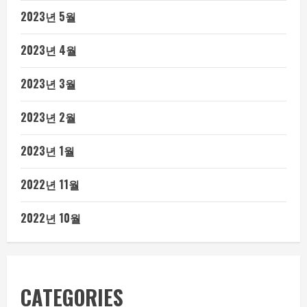
2023년 5월
2023년 4월
2023년 3월
2023년 2월
2023년 1월
2022년 11월
2022년 10월
CATEGORIES