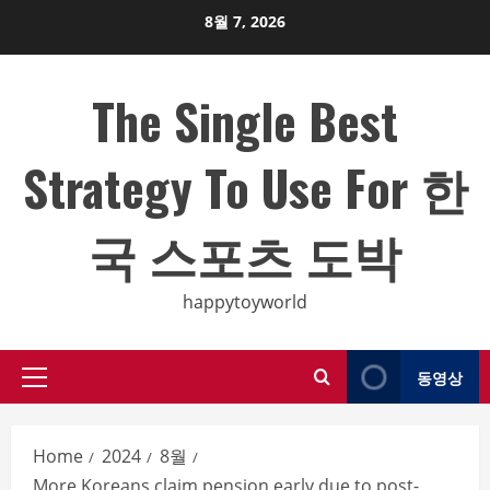
Skip
8월 7, 2026
to
content
The Single Best
Strategy To Use For 한
국 스포츠 도박
happytoyworld
동영상
Primary
Menu
Home
2024
8월
More Koreans claim pension early due to post-