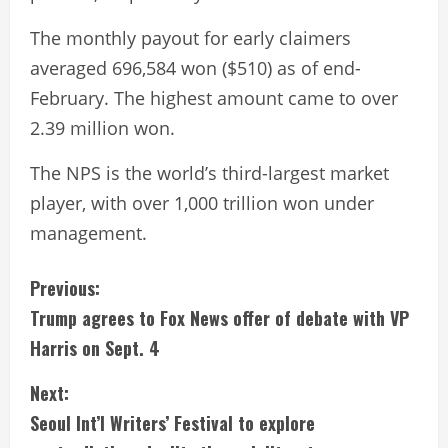
The monthly payout for early claimers
averaged 696,584 won ($510) as of end-
February. The highest amount came to over
2.39 million won.
The NPS is the world’s third-largest market
player, with over 1,000 trillion won under
management.
C
Previous:
Trump agrees to Fox News offer of debate with VP
o
Harris on Sept. 4
n
Next:
t
Seoul Int’l Writers’ Festival to explore