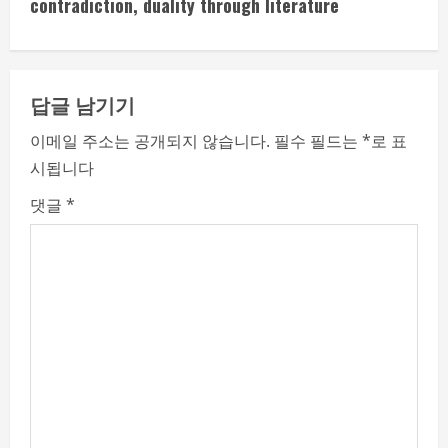
i
contradiction, duality through literature
n
u
답글 남기기
e
이메일 주소는 공개되지 않습니다.
필수 필드는
*
로 표
시됩니다
R
댓글
*
e
a
d
i
n
g