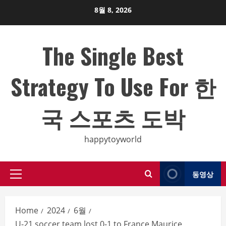
Skip
8월 8, 2026
to
content
The Single Best
Strategy To Use For 한
국 스포츠 도박
happytoyworld
동영상
Primary
Menu
Home
2024
6월
U-21 soccer team lost 0-1 to France Maurice