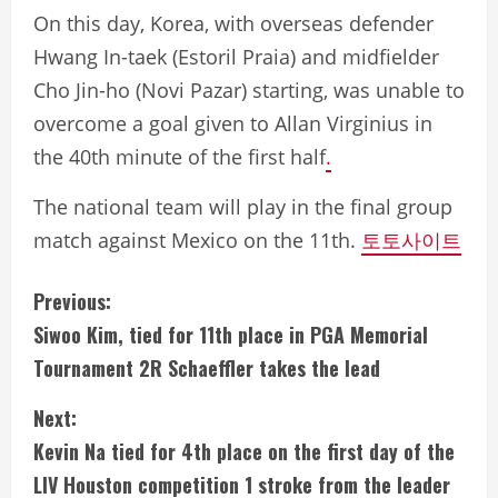
On this day, Korea, with overseas defender
Hwang In-taek (Estoril Praia) and midfielder
Cho Jin-ho (Novi Pazar) starting, was unable to
overcome a goal given to Allan Virginius in
the 40th minute of the first half
.
The national team will play in the final group
match against Mexico on the 11th.
토토사이트
C
Previous:
Siwoo Kim, tied for 11th place in PGA Memorial
o
Tournament 2R Schaeffler takes the lead
n
Next:
t
Kevin Na tied for 4th place on the first day of the
i
LIV Houston competition 1 stroke from the leader