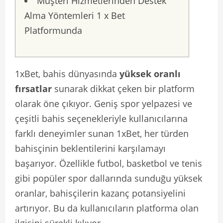
Müşteri Hizmetlerinden Destek
Alma Yöntemleri 1 x Bet
Platformunda
1xBet, bahis dünyasında
yüksek oranlı
fırsatlar
sunarak dikkat çeken bir platform
olarak öne çıkıyor. Geniş spor yelpazesi ve
çeşitli bahis seçenekleriyle kullanıcılarına
farklı deneyimler sunan 1xBet, her türden
bahisçinin beklentilerini karşılamayı
başarıyor. Özellikle futbol, basketbol ve tenis
gibi popüler spor dallarında sunduğu yüksek
oranlar, bahisçilerin kazanç potansiyelini
artırıyor. Bu da kullanıcıların platforma olan