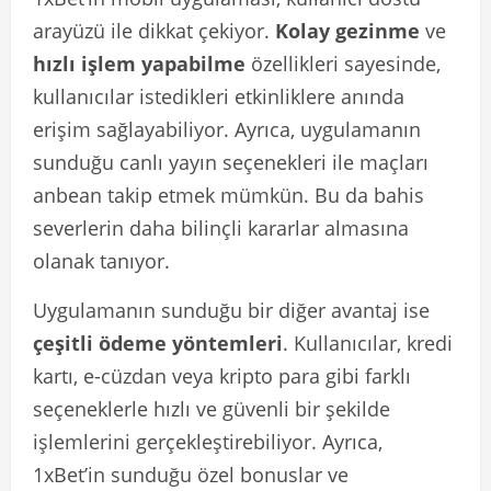
arayüzü ile dikkat çekiyor.
Kolay gezinme
ve
hızlı işlem yapabilme
özellikleri sayesinde,
kullanıcılar istedikleri etkinliklere anında
erişim sağlayabiliyor. Ayrıca, uygulamanın
sunduğu canlı yayın seçenekleri ile maçları
anbean takip etmek mümkün. Bu da bahis
severlerin daha bilinçli kararlar almasına
olanak tanıyor.
Uygulamanın sunduğu bir diğer avantaj ise
çeşitli ödeme yöntemleri
. Kullanıcılar, kredi
kartı, e-cüzdan veya kripto para gibi farklı
seçeneklerle hızlı ve güvenli bir şekilde
işlemlerini gerçekleştirebiliyor. Ayrıca,
1xBet’in sunduğu özel bonuslar ve