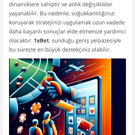
dinamiklere sahiptir ve anlık değişiklikler
yaşanabilir. Bu nedenle, soğukkanlılığınızı
koruyarak stratejinizi uygulamak uzun vadede
daha başarılı sonuçlar elde etmenize yardımcı
olacaktır.
1xBet
, sunduğu geniş yelpazesiyle
bu süreçte en büyük destekçiniz olabilir.