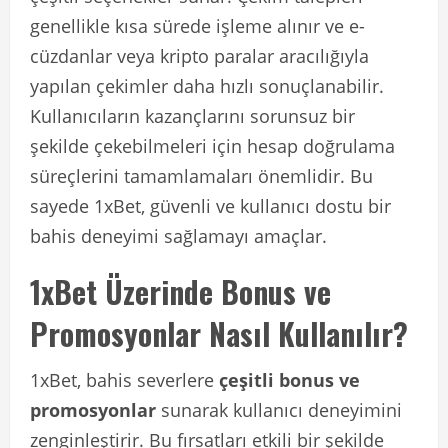
genellikle kısa sürede işleme alınır ve e-
cüzdanlar veya kripto paralar aracılığıyla
yapılan çekimler daha hızlı sonuçlanabilir.
Kullanıcıların kazançlarını sorunsuz bir
şekilde çekebilmeleri için hesap doğrulama
süreçlerini tamamlamaları önemlidir. Bu
sayede 1xBet, güvenli ve kullanıcı dostu bir
bahis deneyimi sağlamayı amaçlar.
1xBet Üzerinde Bonus ve
Promosyonlar Nasıl Kullanılır?
1xBet, bahis severlere
çeşitli bonus ve
promosyonlar
sunarak kullanıcı deneyimini
zenginleştirir. Bu fırsatları etkili bir şekilde