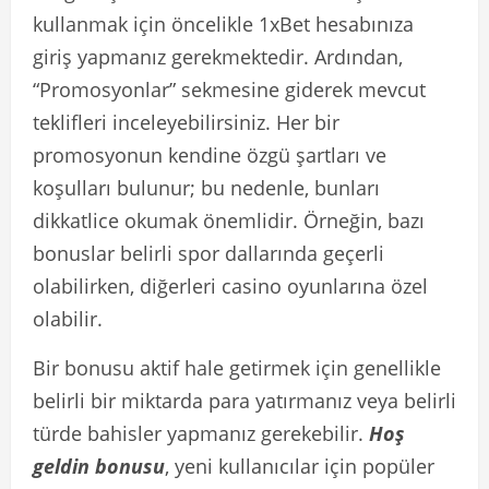
kullanmak için öncelikle 1xBet hesabınıza
giriş yapmanız gerekmektedir. Ardından,
“Promosyonlar” sekmesine giderek mevcut
teklifleri inceleyebilirsiniz. Her bir
promosyonun kendine özgü şartları ve
koşulları bulunur; bu nedenle, bunları
dikkatlice okumak önemlidir. Örneğin, bazı
bonuslar belirli spor dallarında geçerli
olabilirken, diğerleri casino oyunlarına özel
olabilir.
Bir bonusu aktif hale getirmek için genellikle
belirli bir miktarda para yatırmanız veya belirli
türde bahisler yapmanız gerekebilir.
Hoş
geldin bonusu
, yeni kullanıcılar için popüler