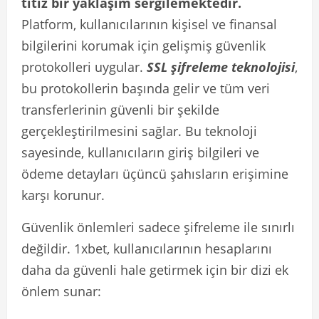
titiz bir yaklaşım sergilemektedir.
Platform, kullanıcılarının kişisel ve finansal
bilgilerini korumak için gelişmiş güvenlik
protokolleri uygular.
SSL şifreleme teknolojisi
,
bu protokollerin başında gelir ve tüm veri
transferlerinin güvenli bir şekilde
gerçekleştirilmesini sağlar. Bu teknoloji
sayesinde, kullanıcıların giriş bilgileri ve
ödeme detayları üçüncü şahısların erişimine
karşı korunur.
Güvenlik önlemleri sadece şifreleme ile sınırlı
değildir. 1xbet, kullanıcılarının hesaplarını
daha da güvenli hale getirmek için bir dizi ek
önlem sunar: