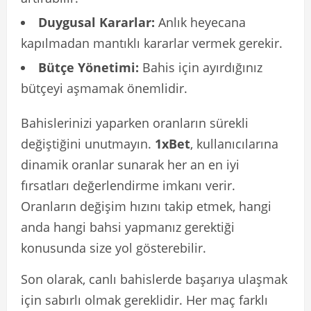
Duygusal Kararlar:
Anlık heyecana
kapılmadan mantıklı kararlar vermek gerekir.
Bütçe Yönetimi:
Bahis için ayırdığınız
bütçeyi aşmamak önemlidir.
Bahislerinizi yaparken oranların sürekli
değiştiğini unutmayın.
1xBet
, kullanıcılarına
dinamik oranlar sunarak her an en iyi
fırsatları değerlendirme imkanı verir.
Oranların değişim hızını takip etmek, hangi
anda hangi bahsi yapmanız gerektiği
konusunda size yol gösterebilir.
Son olarak, canlı bahislerde başarıya ulaşmak
için sabırlı olmak gereklidir. Her maç farklı