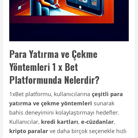
Para Yatırma ve Çekme
Yöntemleri 1 x Bet
Platformunda Nelerdir?
1xBet platformu, kullanıcılarına
çeşitli para
yatırma ve çekme yöntemleri
sunarak
bahis deneyimini kolaylaştırmayı hedefler.
Kullanıcılar,
kredi kartları
,
e-cüzdanlar
,
kripto paralar
ve daha birçok seçenekle hızlı