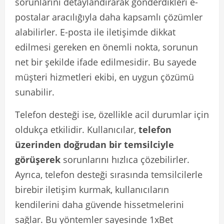
sorunlarını detaylandırarak gönderdikleri e-
postalar aracılığıyla daha kapsamlı çözümler
alabilirler. E-posta ile iletişimde dikkat
edilmesi gereken en önemli nokta, sorunun
net bir şekilde ifade edilmesidir. Bu sayede
müşteri hizmetleri ekibi, en uygun çözümü
sunabilir.
Telefon desteği ise, özellikle acil durumlar için
oldukça etkilidir. Kullanıcılar,
telefon
üzerinden doğrudan bir temsilciyle
görüşerek
sorunlarını hızlıca çözebilirler.
Ayrıca, telefon desteği sırasında temsilcilerle
birebir iletişim kurmak, kullanıcıların
kendilerini daha güvende hissetmelerini
sağlar. Bu yöntemler sayesinde 1xBet