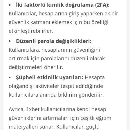
İki faktörlü kimlik doğrulama (2FA):
Kullanıcılar, hesaplarına giriş yaparken ek bir
güvenlik katmanı eklemek için bu özelliği
etkinleştirebilirler.
Düzenli parola değişiklikleri:
Kullanıcılara, hesaplarının güvenliğini
artırmak için parolalarını düzenli olarak
değiştirmeleri önerilir.
Şüpheli etkinlik uyarıları:
Hesapta
olağandışı aktiviteler tespit edildiğinde
kullanıcılara anında bildirim gönderilir.
Ayrıca, 1xbet kullanıcılarına kendi hesap
güvenliklerini artırmaları için çeşitli eğitim
materyalleri sunar. Kullanıcılar, güçlü