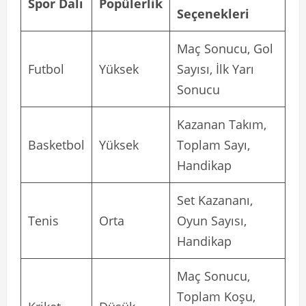
Spor Dalı
Popülerlik
Seçenekleri
Maç Sonucu, Gol
Futbol
Yüksek
Sayısı, İlk Yarı
Sonucu
Kazanan Takım,
Basketbol
Yüksek
Toplam Sayı,
Handikap
Set Kazananı,
Tenis
Orta
Oyun Sayısı,
Handikap
Maç Sonucu,
Toplam Koşu,