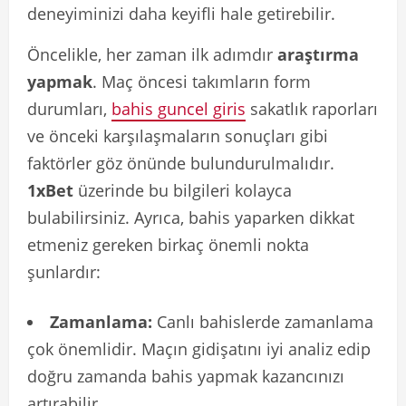
deneyiminizi daha keyifli hale getirebilir.
Öncelikle, her zaman ilk adımdır
araştırma
yapmak
. Maç öncesi takımların form
durumları,
bahis guncel giris
sakatlık raporları
ve önceki karşılaşmaların sonuçları gibi
faktörler göz önünde bulundurulmalıdır.
1xBet
üzerinde bu bilgileri kolayca
bulabilirsiniz. Ayrıca, bahis yaparken dikkat
etmeniz gereken birkaç önemli nokta
şunlardır:
Zamanlama:
Canlı bahislerde zamanlama
çok önemlidir. Maçın gidişatını iyi analiz edip
doğru zamanda bahis yapmak kazancınızı
artırabilir.