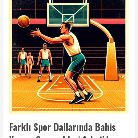
Farklı Spor Dallarında Bahis