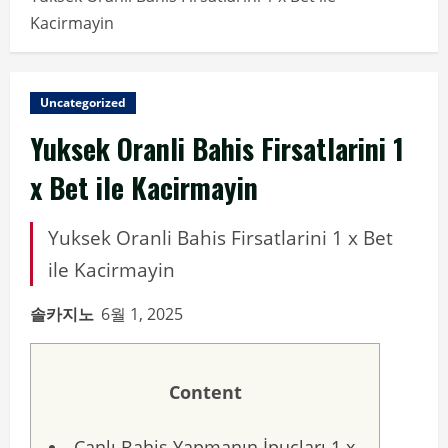
Kacirmayin
Uncategorized
Yuksek Oranli Bahis Firsatlarini 1
x Bet ile Kacirmayin
Yuksek Oranli Bahis Firsatlarini 1 x Bet
ile Kacirmayin
솔카지노
6월 1, 2025
Content
Canlı Bahis Yapmanın İpuçları 1 x