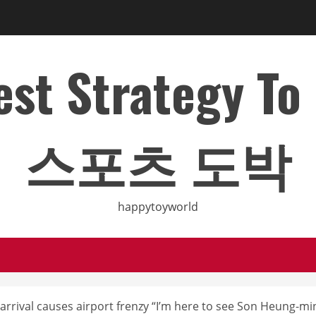
Best Strategy T
스포츠 도박
happytoyworld
arrival causes airport frenzy “I’m here to see Son Heung-mi