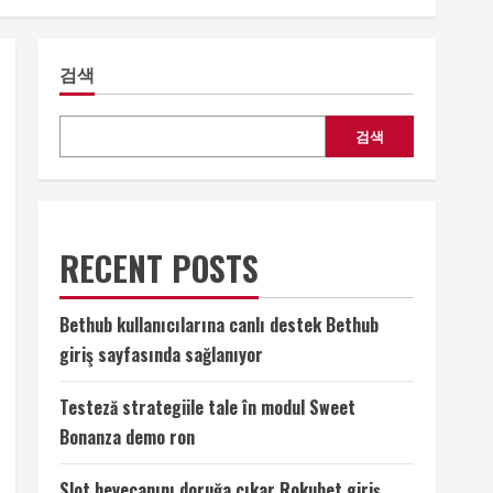
검색
검색
RECENT POSTS
Bethub kullanıcılarına canlı destek Bethub
giriş sayfasında sağlanıyor
Testeză strategiile tale în modul Sweet
Bonanza demo ron
Slot heyecanını doruğa çıkar Rokubet giriş