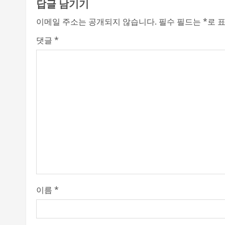
답글 남기기
n
이메일 주소는 공개되지 않습니다.
필수 필드는
*
로 
u
댓글
*
e
R
e
a
d
i
n
이름
*
g