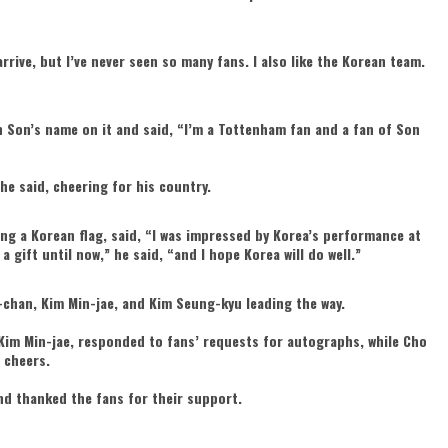
rrive, but I’ve never seen so many fans. I also like the Korean team.
th Son’s name on it and said, “I’m a Tottenham fan and a fan of Son
he said, cheering for his country.
ing a Korean flag, said, “I was impressed by Korea’s performance at
a gift until now,” he said, “and I hope Korea will do well.”
e-chan, Kim Min-jae, and Kim Seung-kyu leading the way.
Kim Min-jae, responded to fans’ requests for autographs, while Cho
 cheers.
d thanked the fans for their support.