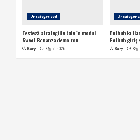
Uncategorized
Uncategori
Testeză strategiile tale în modul
Bethub kullan
Sweet Bonanza demo ron
Bethub giriş 
Bury
8월 7, 2026
Bury
8월 