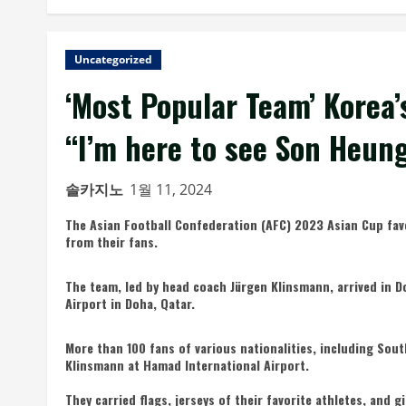
Uncategorized
‘Most Popular Team’ Korea’s
“I’m here to see Son Heun
솔카지노
1월 11, 2024
The Asian Football Confederation (AFC) 2023 Asian Cup favo
from their fans.
The team, led by head coach Jürgen Klinsmann, arrived in 
Airport in Doha, Qatar.
More than 100 fans of various nationalities, including Sout
Klinsmann at Hamad International Airport.
They carried flags, jerseys of their favorite athletes, and g