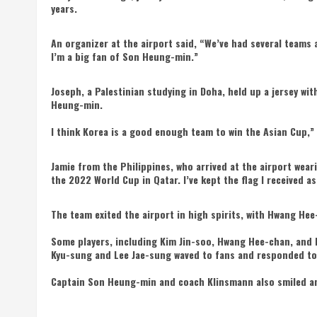
years.
An organizer at the airport said, “We’ve had several teams a
I’m a big fan of Son Heung-min.”
Joseph, a Palestinian studying in Doha, held up a jersey wi
Heung-min.
I think Korea is a good enough team to win the Asian Cup,” 
Jamie from the Philippines, who arrived at the airport wear
the 2022 World Cup in Qatar. I’ve kept the flag I received as 
The team exited the airport in high spirits, with Hwang He
Some players, including Kim Jin-soo, Hwang Hee-chan, and 
Kyu-sung and Lee Jae-sung waved to fans and responded to
Captain Son Heung-min and coach Klinsmann also smiled an