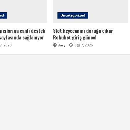
zed
Uncategorized
ıcılarına canlı destek
Slot heyecanını doruğa çıkar
sayfasında sağlanıyor
Rokubet giriş güncel
7, 2026
Bury
8월 7, 2026