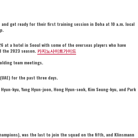
nd get ready for their first training session in Doha at 10 a.m. local
p.
6 at a hotel in Seoul with some of the overseas players who have
ed the 2023 season.
카지노사이트가이드
olding team meetings.
(UAE) for the past three days.
 Hyun-kyu, Yang Hyun-joon, Hong Hyun-seok, Kim Seung-kyu, and Park
ampions), was the last to join the squad on the fifth, and Klinsmann