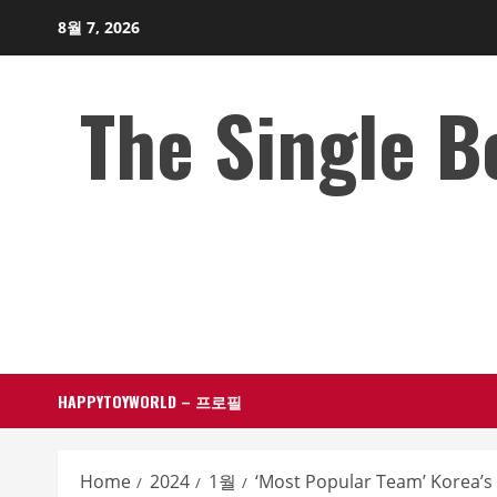
Skip
8월 7, 2026
to
content
The Single 
HAPPYTOYWORLD – 프로필
Home
2024
1월
‘Most Popular Team’ Korea’s 