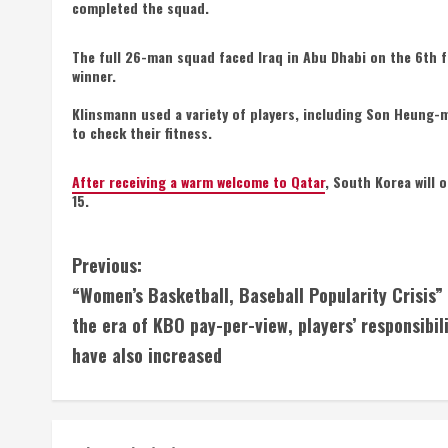
completed the squad.
The full 26-man squad faced Iraq in Abu Dhabi on the 6th fo
winner.
Klinsmann used a variety of players, including Son Heung-
to check their fitness.
After receiving a warm welcome to Qatar
, South Korea will 
15.
C
Previous:
“Women’s Basketball, Baseball Popularity Crisis” 
o
the era of KBO pay-per-view, players’ responsibili
n
have also increased
t
i