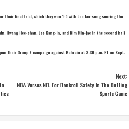
r their final trial, which they won 1-0 with Lee Jae-sung scoring the
min, Hwang Hee-chan, Lee Kang-in, and Kim Min-jae in the second half
open their Group E campaign against Bahrain at 8:30 p.m. ET on Sept.
Next:
In
NBA Versus NFL For Bankroll Safety In The Betting
ties
Sports Game