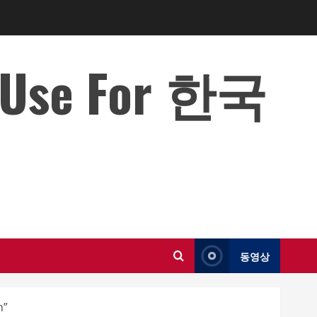
o Use For 한국
동영상
n”