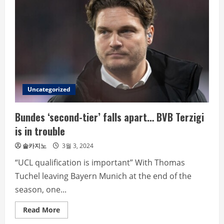
extradite
crypto
entrepreneur
Do
Kwon
to
US
￼
Uncategorized
Bundes ‘second-tier’ falls apart… BVB Terzigi
is in trouble
솔카지노
3월 3, 2024
“UCL qualification is important” With Thomas
Tuchel leaving Bayern Munich at the end of the
season, one...
Read
Read More
more
about