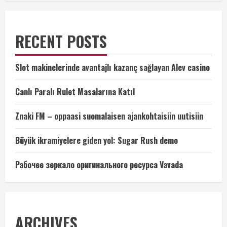
션
RECENT POSTS
Slot makinelerinde avantajlı kazanç sağlayan Alev casino
Canlı Paralı Rulet Masalarına Katıl
Znaki FM – oppaasi suomalaisen ajankohtaisiin uutisiin
Büyük ikramiyelere giden yol: Sugar Rush demo
Рабочее зеркало оригинального ресурса Vavada
ARCHIVES