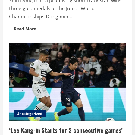
Shin Dong-min, a promising short track star, wins
three gold medals at the Junior World
Championships Dong-min...
Read
Read More
more
about
Shin
Dong-
min,
A
Promising
Short
Track
Star
Uncategorized
‘Lee Kang-in Starts for 2 consecutive games’