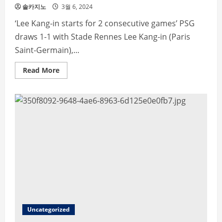
솔카지노
3월 6, 2024
‘Lee Kang-in starts for 2 consecutive games’ PSG
draws 1-1 with Stade Rennes Lee Kang-in (Paris
Saint-Germain),...
Read
Read More
more
about
‘Lee
Kang-
in
Starts
for
2
consecutive
games’
Uncategorized