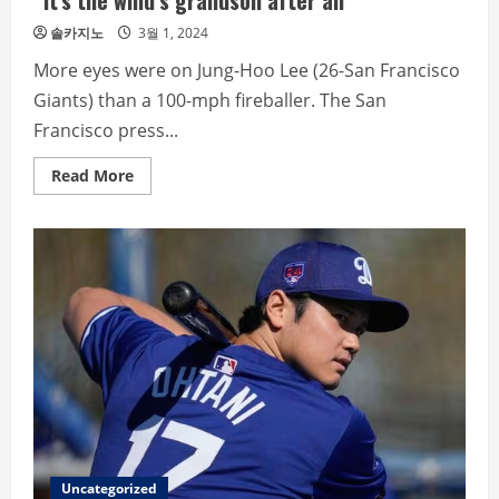
“It’s the wind’s grandson after all”
솔카지노
3월 1, 2024
More eyes were on Jung-Hoo Lee (26-San Francisco
Giants) than a 100-mph fireballer. The San
Francisco press...
Read
Read More
more
about
“It’s
the
wind’s
grandson
after
all”
Uncategorized