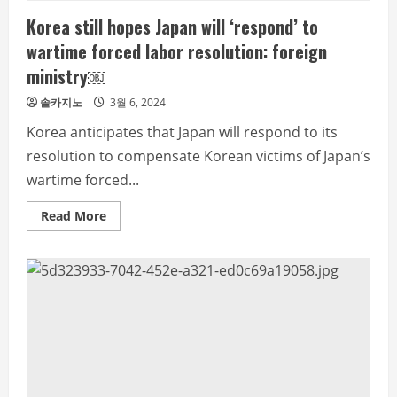
Korea still hopes Japan will ‘respond’ to
wartime forced labor resolution: foreign
ministry￼
솔카지노
3월 6, 2024
Korea anticipates that Japan will respond to its
resolution to compensate Korean victims of Japan’s
wartime forced...
Read
Read More
more
about
Korea
still
hopes
Japan
will
‘respond’
to
wartime
forced
labor
resolution:
foreign