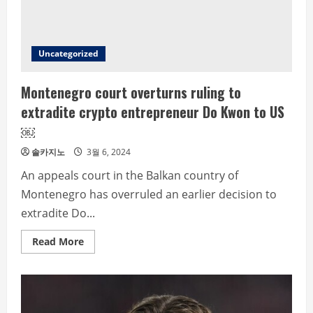
ministry
￼
Uncategorized
Montenegro court overturns ruling to
extradite crypto entrepreneur Do Kwon to US
￼
솔카지노
3월 6, 2024
An appeals court in the Balkan country of
Montenegro has overruled an earlier decision to
extradite Do...
Read
Read More
more
about
Montenegro
court
overturns
ruling
to