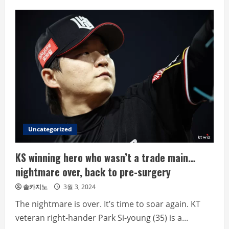
Bundes
‘second-
tier’
falls
apart…
BVB
Terzigi
is
in
trouble
Uncategorized
KS winning hero who wasn’t a trade main…
nightmare over, back to pre-surgery
솔카지노
3월 3, 2024
The nightmare is over. It’s time to soar again. KT
veteran right-hander Park Si-young (35) is a...