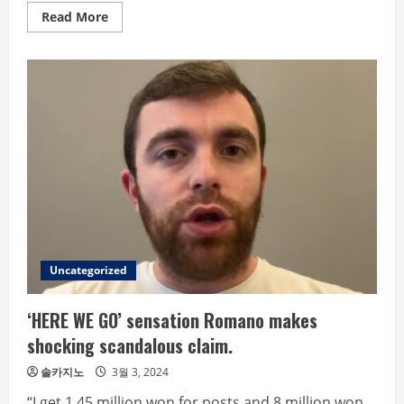
Read
Read More
more
about
KS
winning
hero
who
wasn’t
a
trade
main…
nightmare
over,
back
to
pre-
surgery
Uncategorized
‘HERE WE GO’ sensation Romano makes
shocking scandalous claim.
솔카지노
3월 3, 2024
“I get 1.45 million won for posts and 8 million won