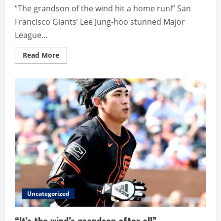
“The grandson of the wind hit a home run!” San
Francisco Giants’ Lee Jung-hoo stunned Major
League...
Read
Read More
more
about
“The
grandson
of
the
wind
hit
a
home
run!”
Uncategorized