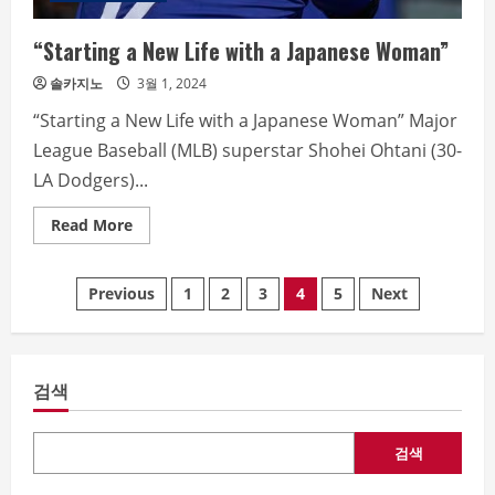
“Starting a New Life with a Japanese Woman”
솔카지노
3월 1, 2024
“Starting a New Life with a Japanese Woman” Major
League Baseball (MLB) superstar Shohei Ohtani (30-
LA Dodgers)...
Read
Read More
more
about
“Starting
글
a
Previous
1
2
3
4
5
Next
New
Life
내
with
a
Japanese
비
Woman”
검색
게
검색
이