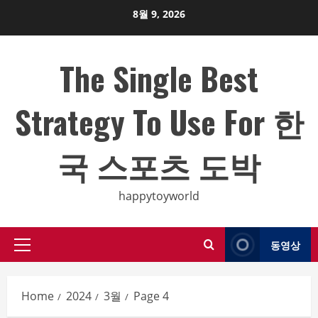
Skip
8월 9, 2026
to
content
The Single Best
Strategy To Use For 한
국 스포츠 도박
happytoyworld
동영상
Primary
Menu
Home
2024
3월
Page 4