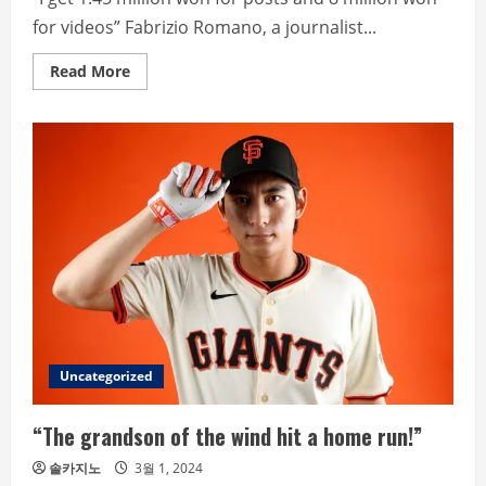
for videos” Fabrizio Romano, a journalist...
Read
Read More
more
about
‘HERE
WE
GO’
sensation
Romano
makes
shocking
scandalous
claim.
Uncategorized
“The grandson of the wind hit a home run!”
솔카지노
3월 1, 2024