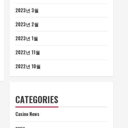
2023년 3월
2023년 2월
2023년 1월
2022년 11월
2022년 10월
CATEGORIES
Casino News