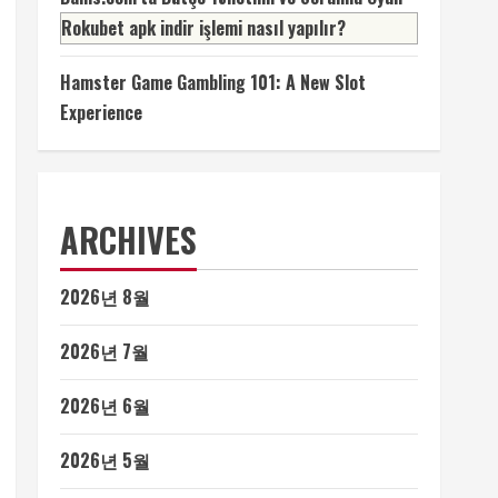
Rokubet apk indir işlemi nasıl yapılır?
Hamster Game Gambling 101: A New Slot
Experience
ARCHIVES
2026년 8월
2026년 7월
2026년 6월
2026년 5월