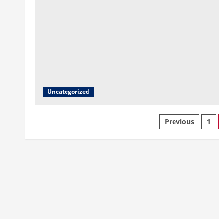
Uncategorized
글
Previous
1
내
비
게
이