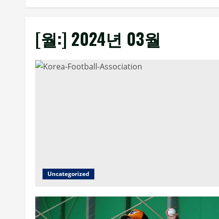
[월:]
2024년 03월
Uncategorized