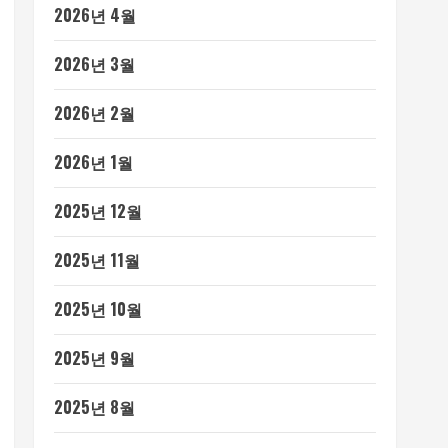
2026년 4월
2026년 3월
2026년 2월
2026년 1월
2025년 12월
2025년 11월
2025년 10월
2025년 9월
2025년 8월