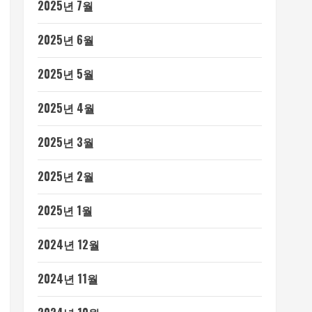
2025년 7월
2025년 6월
2025년 5월
2025년 4월
2025년 3월
2025년 2월
2025년 1월
2024년 12월
2024년 11월