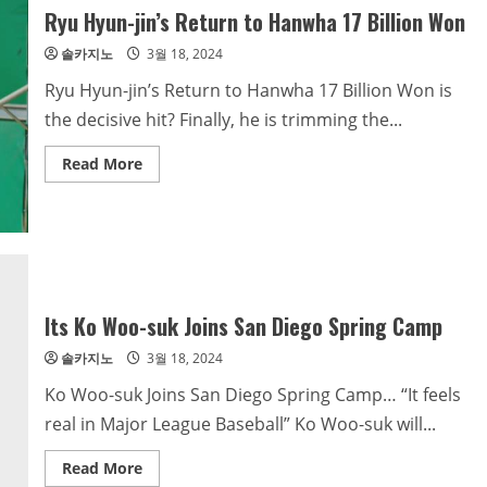
with
Ryu Hyun-jin’s Return to Hanwha 17 Billion Won
Sporting
CP
솔카지노
3월 18, 2024
in
Portugal
Ryu Hyun-jin’s Return to Hanwha 17 Billion Won is
the decisive hit? Finally, he is trimming the...
Read
Read More
more
about
Ryu
Hyun-
jin’s
Return
to
Hanwha
17
Billion
Its Ko Woo-suk Joins San Diego Spring Camp
Won
솔카지노
3월 18, 2024
Ko Woo-suk Joins San Diego Spring Camp… “It feels
real in Major League Baseball” Ko Woo-suk will...
Read
Read More
more