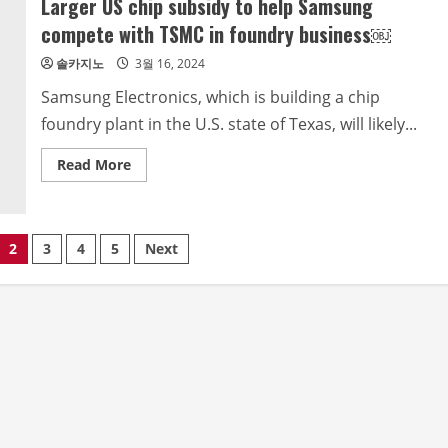
Larger US chip subsidy to help Samsung
at
respective
compete with TSMC in foundry business￼
shareholder
meetings
솔카지노
3월 16, 2024
￼
Samsung Electronics, which is building a chip
foundry plant in the U.S. state of Texas, will likely...
Read
Read More
more
about
Larger
US
chip
subsidy
2
3
4
5
Next
to
help
Samsung
compete
with
TSMC
in
foundry
business
￼