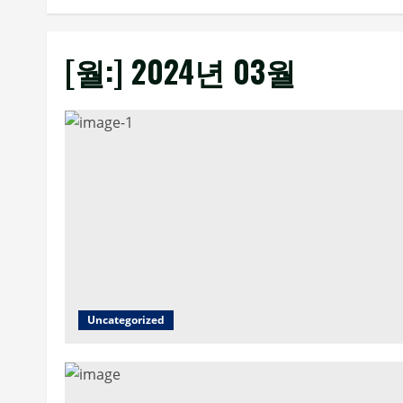
[월:]
2024년 03월
Uncategorized