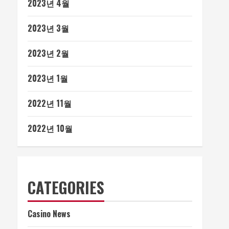
2023년 4월
2023년 3월
2023년 2월
2023년 1월
2022년 11월
2022년 10월
CATEGORIES
Casino News