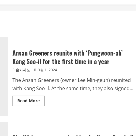
Ansan Greeners reunite with ‘Pungwoon-ah’
Kang Soo-il for the first time in a year
솔카지노
3월 1, 2024
The Ansan Greeners (owner Lee Min-geun) reunited
with Kang Soo-il. At the same time, they also signed...
Read
Read More
more
about
Ansan
Greeners
reunite
with
‘Pungwoon-
ah’