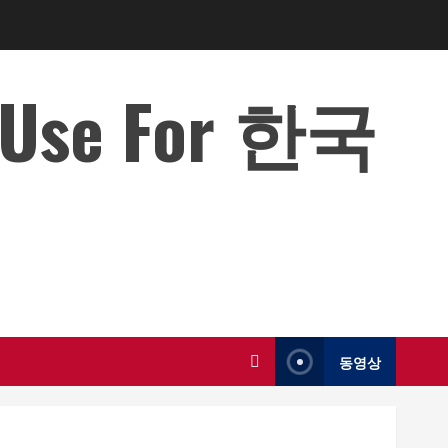
o Use For 한국
동영상