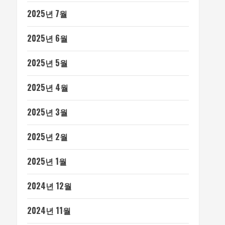
2025년 7월
2025년 6월
2025년 5월
2025년 4월
2025년 3월
2025년 2월
2025년 1월
2024년 12월
2024년 11월