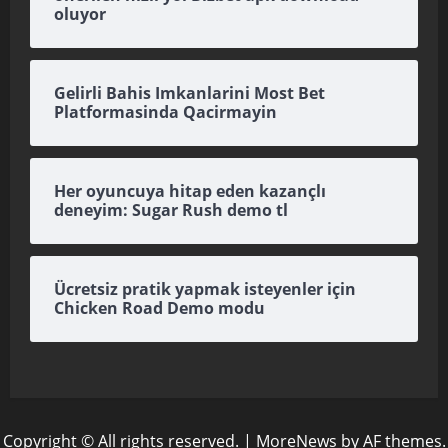
oluyor
Gelirli Bahis Imkanlarini Most Bet
Platformasinda Qacirmayin
Her oyuncuya hitap eden kazançlı
deneyim: Sugar Rush demo tl
Ücretsiz pratik yapmak isteyenler için
Chicken Road Demo modu
Copyright © All rights reserved.
|
MoreNews
by AF themes.