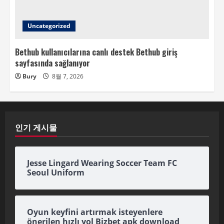
Uncategorized
Bethub kullanıcılarına canlı destek Bethub giriş
sayfasında sağlanıyor
Bury
8월 7, 2026
인기 게시물
Jesse Lingard Wearing Soccer Team FC
Seoul Uniform
Oyun keyfini artırmak isteyenlere
önerilen hızlı yol Bizbet apk download