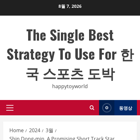
Skip
8월 7, 2026
to
content
The Single Best
Strategy To Use For 한
국 스포츠 도박
happytoyworld
동영상
Primary
Menu
Home
2024
3월
Shin Dong-min, A Promising Short Track Star