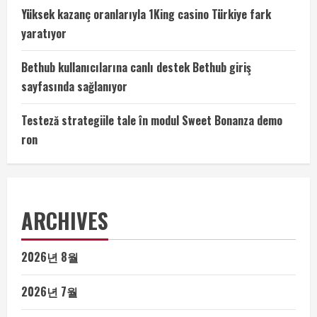
Yüksek kazanç oranlarıyla 1King casino Türkiye fark
yaratıyor
Bethub kullanıcılarına canlı destek Bethub giriş
sayfasında sağlanıyor
Testeză strategiile tale în modul Sweet Bonanza demo
ron
ARCHIVES
2026년 8월
2026년 7월