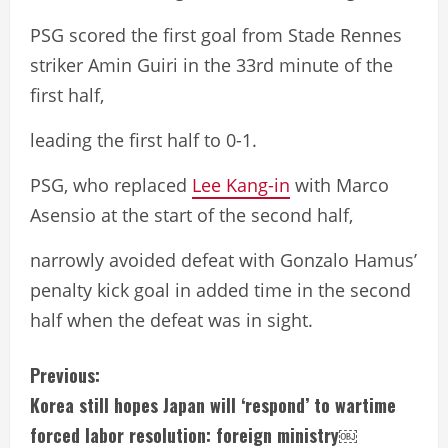
PSG scored the first goal from Stade Rennes
striker Amin Guiri in the 33rd minute of the
first half,
leading the first half to 0-1.
PSG, who replaced
Lee Kang-in
with Marco
Asensio at the start of the second half,
narrowly avoided defeat with Gonzalo Hamus’
penalty kick goal in added time in the second
half when the defeat was in sight.
C
Previous:
Korea still hopes Japan will ‘respond’ to wartime
o
forced labor resolution: foreign ministry￼