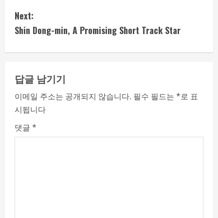
n
Next:
t
Shin Dong-min, A Promising Short Track Star
i
n
답글 남기기
u
이메일 주소는 공개되지 않습니다.
필수 필드는
*
로 표
e
시됩니다
R
댓글
*
e
a
d
i