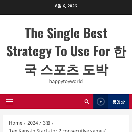
Skip
8월 6, 2026
to
content
The Single Best
Strategy To Use For 한
국 스포츠 도박
happytoyworld
동영상
Primary
Menu
Home
2024
3월
‘Lee Kang-in Starts for 2 consecutive games’