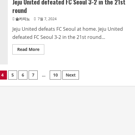
Jeju United defeated FC Seoul 3-2 in the 21st
round
솔카지노
7월 7, 2024
Jeju United defeats FC Seoul at home. Jeju United
defeated FC Seoul 3-2 in the 21st round...
Read
Read More
more
about
Jeju
United
defeated
FC
4
5
6
7
…
10
Next
Seoul
3-
2
in
the
21st
round