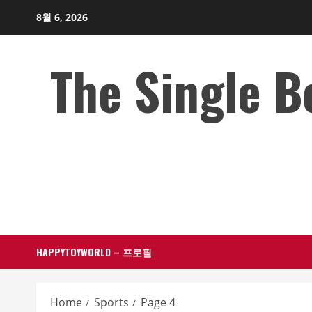
Skip
8월 6, 2026
to
content
The Single 
HAPPYTOYWORLD – 프로필
Home
Sports
Page 4