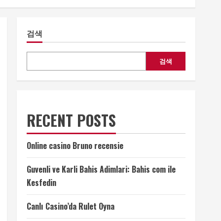
검색
검색
RECENT POSTS
Online casino Bruno recensie
Guvenli ve Karli Bahis Adimlari: Bahis com ile
Kesfedin
Canlı Casino’da Rulet Oyna