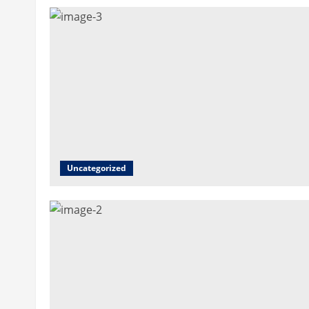
Uncategorized