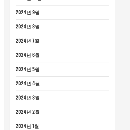
2024년 9월
2024년 8월
2024년 7월
2024년 6월
2024년 5월
2024년 4월
2024년 3월
2024년 2월
2024년 1월