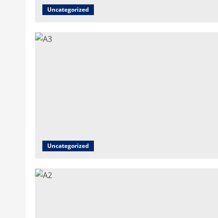
Uncategorized
Uncategorized