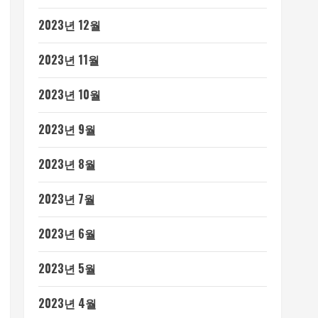
2023년 12월
2023년 11월
2023년 10월
2023년 9월
2023년 8월
2023년 7월
2023년 6월
2023년 5월
2023년 4월