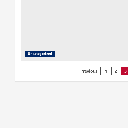
Uncategorized
글
Previous
1
2
3
내
비
게
이