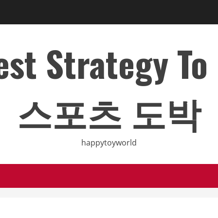
Best Strategy T
스포츠 도박
happytoyworld