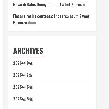
Basarili Bahis Deneyimi Icin 1 x bet Kilavuzu
Fiecare rotire contează: încearcă acum Sweet
Bonanza demo
ARCHIVES
2026년 8월
2026년 7월
2026년 6월
2026년 5월