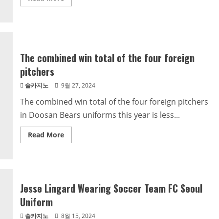
more
about
Hernandez
has
set
a
record
for
The combined win total of the four foreign
the
most
pitchers
strikeouts
솔카지노
9월 27, 2024
The combined win total of the four foreign pitchers
in Doosan Bears uniforms this year is less...
Read
Read More
more
about
The
combined
win
total
of
Jesse Lingard Wearing Soccer Team FC Seoul
the
four
Uniform
foreign
pitchers
솔카지노
8월 15, 2024