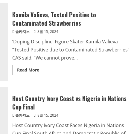
Signer,
Join
the
Kamila Valieva, Tested Positive to
Round
of
Contaminated Strawberries
64
of
솔카지노
8월 15, 2024
Professional
Billiards
‘Doping Discipline’ Figure Skater Kamila Valieva
“Tested Positive due to Contaminated Strawberries”
CAS said, “We cannot prove...
Read
Read More
more
about
Kamila
Valieva,
Tested
Positive
Host Country Ivory Coast vs Nigeria in Nations
to
Contaminated
Cup Final
Strawberries
솔카지노
8월 15, 2024
Host Country Ivory Coast Faces Nigeria in Nations
Cup Final South Africa and Democratic Republic of