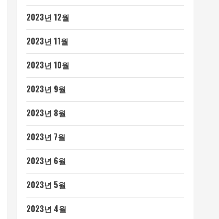
2023년 12월
2023년 11월
2023년 10월
2023년 9월
2023년 8월
2023년 7월
2023년 6월
2023년 5월
2023년 4월