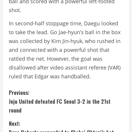
ball and scored with a powerful left-footed
shot.
In second-half stoppage time, Daegu looked
to take the lead. Go Jae-hyun’s ball in the box
was collected by Kim Jin-hyuk, who rushed in
and connected with a powerful shot that
rattled the net. However, the goal was
disallowed after video assistant referee (VAR)
ruled that Edgar was handballed.
C
Previous:
Jeju United defeated FC Seoul 3-2 in the 21st
o
round
n
Next:
t