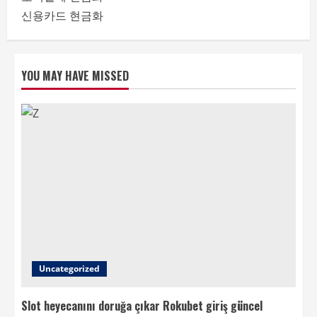
신용카드 현금화
YOU MAY HAVE MISSED
Uncategorized
Slot heyecanını doruğa çıkar Rokubet giriş güncel