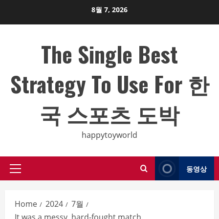
Skip
8월 7, 2026
to
content
The Single Best
Strategy To Use For 한
국 스포츠 도박
happytoyworld
동영상
Primary
Menu
Home
2024
7월
It was a messy, hard-fought match.