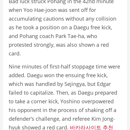
Bad luck struck Pohang in the 42nd minute
when Yoo Hae-joon was sent off for
accumulating cautions without any collision
as he took a position on a Daegu free kick,
and Pohang coach Park Tae-ha, who
protested strongly, was also shown a red
card.
Nine minutes of first-half stoppage time were
added. Daegu won the ensuing free kick,
which was handled by Sejingya, but Edgar
failed to capitalize. Then, as Daegu prepared
to take a corner kick, Yoshino overpowered
his opponent in the process of shaking off a
defender’s challenge, and referee Kim Jong-
hyuk showed a red card.
바카라사이트 추천