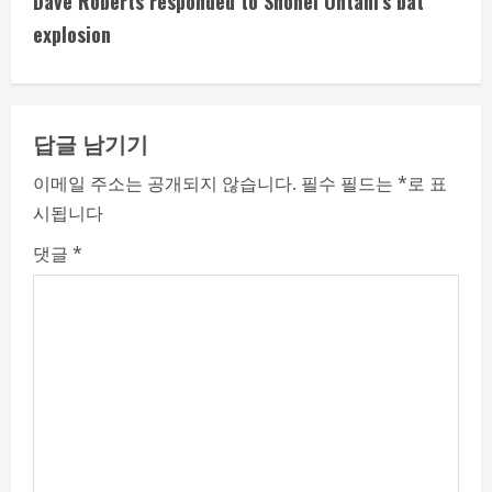
Dave Roberts responded to Shohei Ohtani’s bat
i
explosion
n
u
답글 남기기
e
이메일 주소는 공개되지 않습니다.
필수 필드는
*
로 표
시됩니다
R
댓글
*
e
a
d
i
n