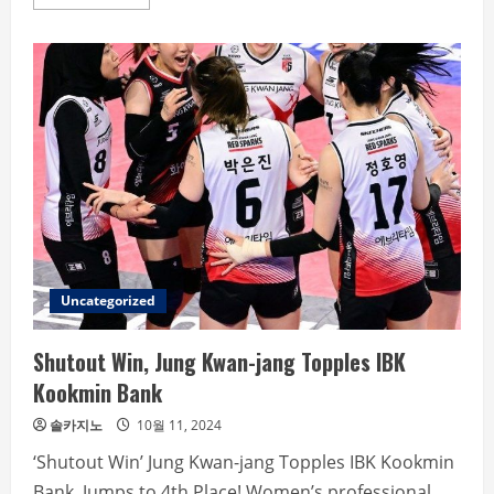
more
about
Bae
Jun-
ho,
Third
Assist
in
England
Second
Division
Uncategorized
Shutout Win, Jung Kwan-jang Topples IBK
Kookmin Bank
솔카지노
10월 11, 2024
‘Shutout Win’ Jung Kwan-jang Topples IBK Kookmin
Bank, Jumps to 4th Place! Women’s professional