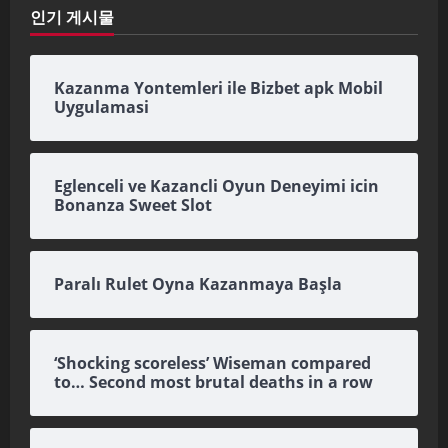
인기 게시물
Kazanma Yontemleri ile Bizbet apk Mobil
Uygulamasi
Eglenceli ve Kazancli Oyun Deneyimi icin
Bonanza Sweet Slot
Paralı Rulet Oyna Kazanmaya Başla
‘Shocking scoreless’ Wiseman compared
to… Second most brutal deaths in a row