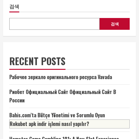
검색
게
이
검색
션
RECENT POSTS
Рабочее зеркало оригинального ресурса Vavada
Риобет Официальный Сайт Официальный Сайт В
России
Bahis.com’ta Bütçe Yönetimi ve Sorumlu Oyun
Rokubet apk indir işlemi nasıl yapılır?