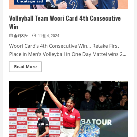
Uncategorized
Volleyball Team Woori Card 4th Consecutive
Win
솔카지노
11월 4, 2024
Woori Card’s 4th Consecutive Win… Retake First
Place in Men’s Volleyball in One Day Mattei wins 2...
Read
Read More
more
about
Volleyball
Team
Woori
Card
4th
Consecutive
Win