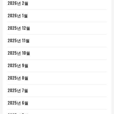
2026년 2월
2026년 1월
2025년 12월
2025년 11월
2025년 10월
2025년 9월
2025년 8월
2025년 7월
2025년 6월