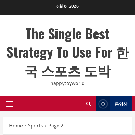
Skip
8월 8, 2026
to
content
The Single Best
Strategy To Use For 한
국 스포츠 도박
happytoyworld
동영상
Primary
Menu
Home
Sports
Page 2