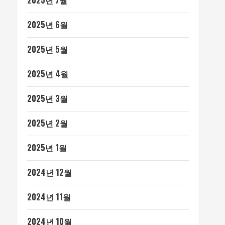
2025년 7월
2025년 6월
2025년 5월
2025년 4월
2025년 3월
2025년 2월
2025년 1월
2024년 12월
2024년 11월
2024년 10월