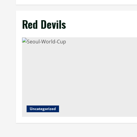
Red Devils
Uncategorized