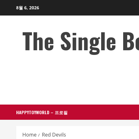
Skip
8월 6, 2026
to
content
The Single 
HAPPYTOYWORLD – 프로필
Home
Red Devils