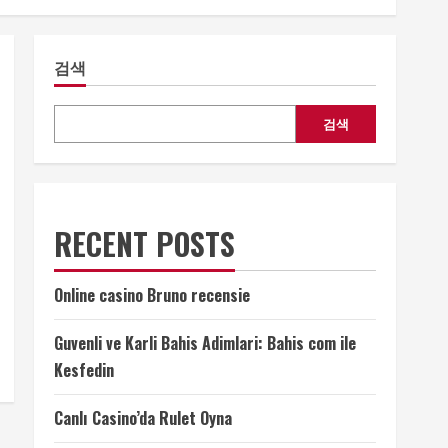
검색
검색
RECENT POSTS
Online casino Bruno recensie
Guvenli ve Karli Bahis Adimlari: Bahis com ile
Kesfedin
Canlı Casino’da Rulet Oyna