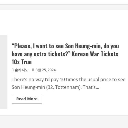
“Please, I want to see Son Heung-min, do you
have any extra tickets?” Korean War Tickets
10x True
솔카지노
3월 25, 2024
There’s no way I’d pay 10 times the usual price to see
Son Heung-min (32, Tottenham). That’s...
Read
Read More
more
about
“Please,
I
want
to
see