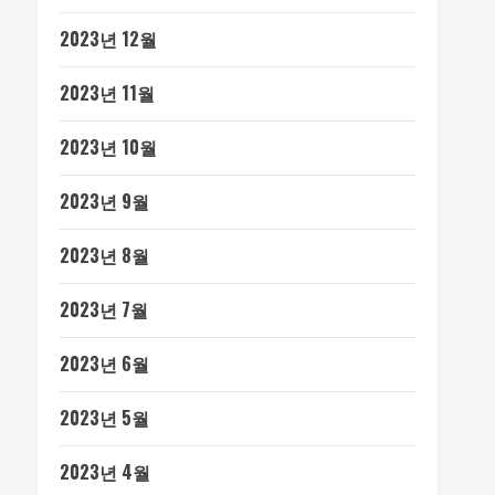
2023년 12월
2023년 11월
2023년 10월
2023년 9월
2023년 8월
2023년 7월
2023년 6월
2023년 5월
2023년 4월