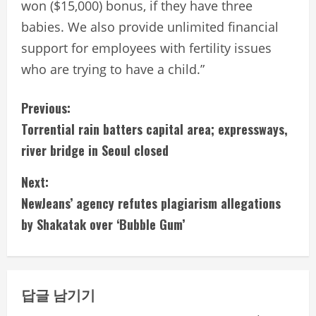
won ($15,000) bonus, if they have three
babies. We also provide unlimited financial
support for employees with fertility issues
who are trying to have a child.”
C
Previous:
Torrential rain batters capital area; expressways,
o
river bridge in Seoul closed
n
Next:
t
NewJeans’ agency refutes plagiarism allegations
i
by Shakatak over ‘Bubble Gum’
n
u
답글 남기기