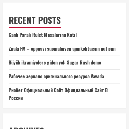
RECENT POSTS
Canlı Paralı Rulet Masalarına Katıl
Znaki FM – oppaasi suomalaisen ajankohtaisiin uutisiin
Büyük ikramiyelere giden yol: Sugar Rush demo
Рабочее зеркало оригинального ресурса Vavada
Риобет Официальный Сайт Официальный Сайт В
России