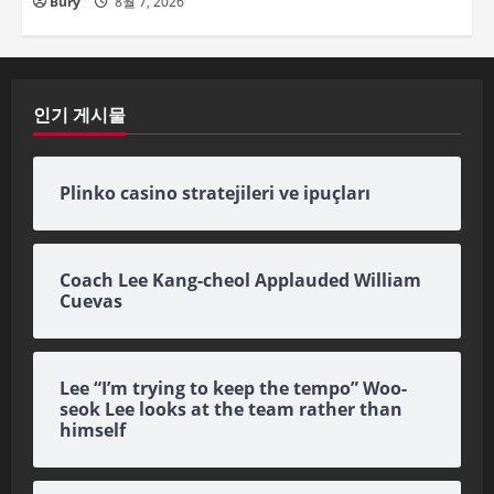
Bury
8월 7, 2026
인기 게시물
Plinko casino stratejileri ve ipuçları
Coach Lee Kang-cheol Applauded William
Cuevas
Lee “I’m trying to keep the tempo” Woo-
seok Lee looks at the team rather than
himself