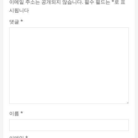
e
이메일 주소는 공개되지 않습니다.
필수 필드는
*
로 표
시됩니다
R
댓글
*
e
a
d
i
n
g
이름
*