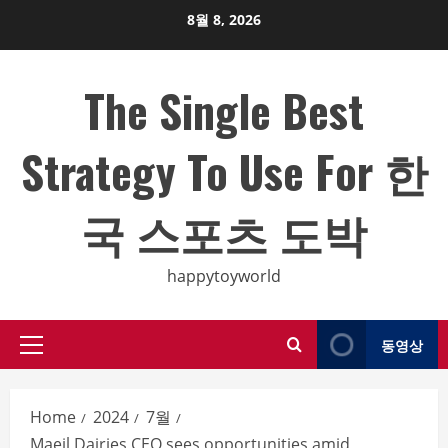
Skip
8월 8, 2026
to
content
The Single Best
Strategy To Use For 한
국 스포츠 도박
happytoyworld
동영상
Primary
Menu
Home
2024
7월
Maeil Dairies CEO sees opportunities amid