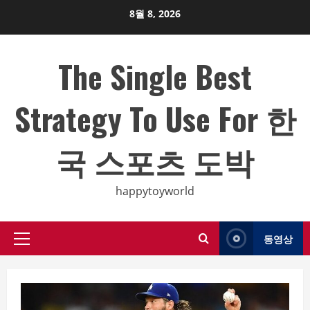
Skip
8월 8, 2026
to
content
The Single Best
Strategy To Use For 한
국 스포츠 도박
happytoyworld
동영상
Primary
Menu