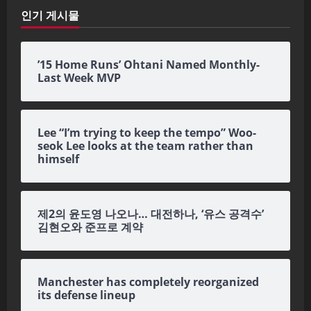
인기 게시물
’15 Home Runs’ Ohtani Named Monthly-
Last Week MVP
Lee “I’m trying to keep the tempo” Woo-
seok Lee looks at the team rather than
himself
제2의 윤도영 나오나… 대전하나, ‘유스 공격수’
김현오와 준프로 계약
Manchester has completely reorganized
its defense lineup