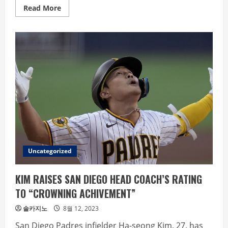
Read
Read More
more
about
KERSHAW
SHAKES
OFF
SHOULDER
INJURY
,
PITCHES
5
INNINGS
OF
1-
RUN
BALL
IN
FIRST
START
IN
44
Uncategorized
DAYS
KIM RAISES SAN DIEGO HEAD COACH’S RATING
TO “CROWNING ACHIVEMENT”
솔카지노
8월 12, 2023
San Diego Padres infielder Ha-seong Kim, 27, has