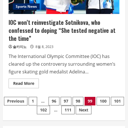
Sports News
IOC won’t reinvestigate Sotnikova, who
confessed to doping “She tested negative at
the time”
솔카지노
8월 8, 2023
The International Olympic Committee (IOC) has
cleared up the controversy surrounding women’s
figure skating gold medalist Adelina...
Read
Read More
more
about
IOC
글
won’t
Previous
1
…
96
97
98
99
100
101
reinvestigate
Sotnikova,
102
…
111
Next
내
who
confessed
to
비
doping
“She