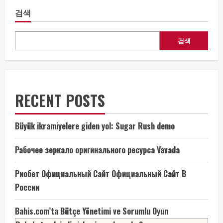
tested
검색
게
negative
at
the
이
time”
검색
션
RECENT POSTS
Büyük ikramiyelere giden yol: Sugar Rush demo
Рабочее зеркало оригинального ресурса Vavada
Риобет Официальный Сайт Официальный Сайт В
России
Bahis.com’ta Bütçe Yönetimi ve Sorumlu Oyun