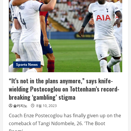
on
fire,
Hanwha
mounds
onslaught
Sports News
“It’s not in the plans anymore,” says knife-
wielding Postecoglou on Tottenham’s record-
breaking ‘gambling’ stigma
솔카지노
8월 10, 2023
Coach Enze Postecoglou has finally given up on the
comeback of Tangi Ndombele, 26. 'The Boot