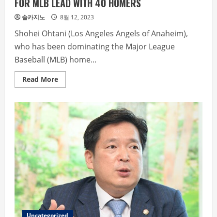
FOR MLB LEAD WITH 40 HOMERS
솔카지노
8월 12, 2023
Shohei Ohtani (Los Angeles Angels of Anaheim),
who has been dominating the Major League
Baseball (MLB) home...
Read
Read More
more
about
ATLANTA’S
MATT
OLSON
FINALLY
TIES
OHTANI
FOR
MLB
LEAD
WITH
40
HOMERS
Uncategorized