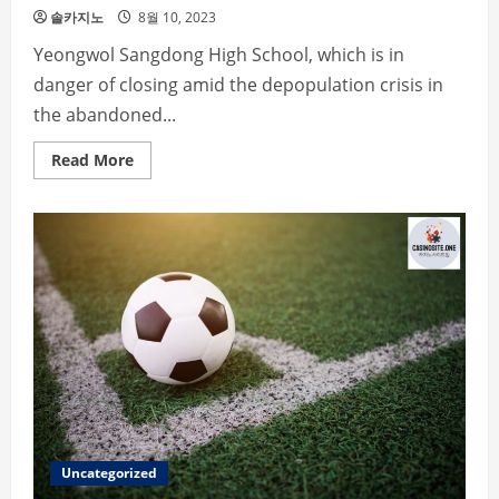
솔카지노
8월 10, 2023
Yeongwol Sangdong High School, which is in
danger of closing amid the depopulation crisis in
the abandoned...
Read
Read More
more
about
‘World’s
first
baseball
specialty
school’
predicts
a
high
school
baseball
surge
in
Yeongwol
Sangdong
High
School
Uncategorized