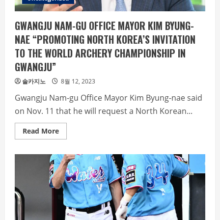
GWANGJU NAM-GU OFFICE MAYOR KIM BYUNG-
NAE “PROMOTING NORTH KOREA’S INVITATION
TO THE WORLD ARCHERY CHAMPIONSHIP IN
GWANGJU”
솔카지노
8월 12, 2023
Gwangju Nam-gu Office Mayor Kim Byung-nae said
on Nov. 11 that he will request a North Korean...
Read
Read More
more
about
GWANGJU
NAM-
GU
OFFICE
MAYOR
KIM
BYUNG-
NAE
“PROMOTING
NORTH
KOREA’S