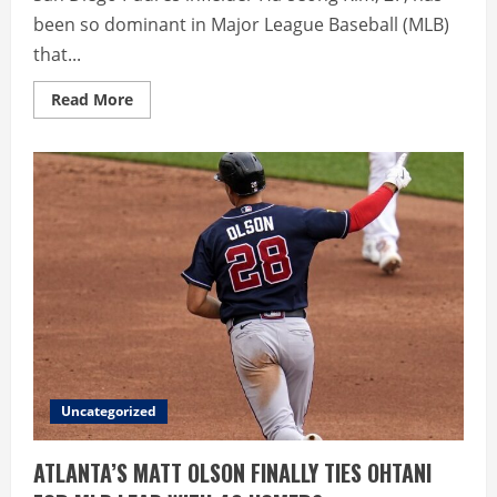
been so dominant in Major League Baseball (MLB)
that...
Read
Read More
more
about
KIM
RAISES
SAN
DIEGO
HEAD
COACH’S
RATING
TO
“CROWNING
ACHIVEMENT”
Uncategorized
ATLANTA’S MATT OLSON FINALLY TIES OHTANI