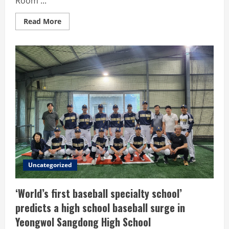
Room'...
Read
Read More
more
about
“It’s
not
in
the
plans
anymore,”
says
knife-
wielding
Postecoglou
on
Tottenham’s
record-
breaking
‘gambling’
stigma
Uncategorized
‘World’s first baseball specialty school’
predicts a high school baseball surge in
Yeongwol Sangdong High School