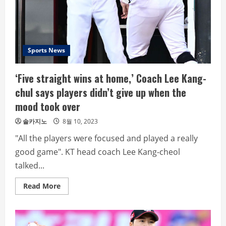
INVITATION
TO
THE
WORLD
ARCHERY
CHAMPIONSHIP
IN
Sports News
GWANGJU”
‘Five straight wins at home,’ Coach Lee Kang-
chul says players didn’t give up when the
mood took over
솔카지노
8월 10, 2023
"All the players were focused and played a really
good game". KT head coach Lee Kang-cheol
talked...
Read
Read More
more
about
‘Five
straight
wins