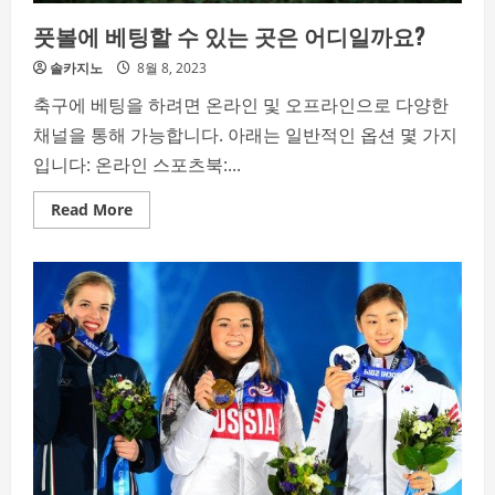
풋볼에 베팅할 수 있는 곳은 어디일까요?
솔카지노
8월 8, 2023
축구에 베팅을 하려면 온라인 및 오프라인으로 다양한
채널을 통해 가능합니다. 아래는 일반적인 옵션 몇 가지
입니다: 온라인 스포츠북:...
Read
Read More
more
about
풋
볼
에
베
팅
할
수
있
는
곳
은
어
디
일
까
요?