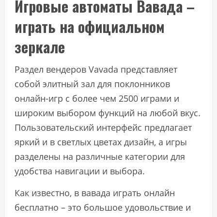
Игровые автоматы Вавада –
играть на официальном
зеркале
Раздел вендеров Vavada представляет
собой элитный зал для поклонников
онлайн-игр с более чем 2500 играми и
широким выбором функций на любой вкус.
Пользовательский интерфейс предлагает
яркий и в светлых цветах дизайн, а игры
разделены на различные категории для
удобства навигации и выбора.
Как известно, в вавада играть онлайн
бесплатно – это большое удовольствие и