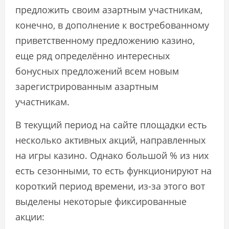
предложить своим азартным участникам,
конечно, в дополнение к востребованному
приветственному предложению казино,
еще ряд определённо интересных
бонусных предложений всем новым
зарегистрированным азартным
участникам.
В текущий период на сайте площадки есть
несколько активных акций, направленных
на игры казино. Однако большой % из них
есть сезонными, то есть функционируют на
короткий период времени, из-за этого вот
выделены некоторые фиксированные
акции: