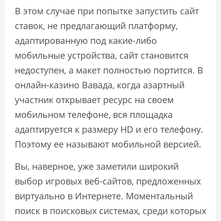
В этом случае при попытке запустить сайт
ставок, не предлагающий платформу,
адаптированную под какие-либо
мобильные устройства, сайт становится
недоступен, а макет полностью портится. В
онлайн-казино Вавада, когда азартный
участник открывает ресурс на своем
мобильном телефоне, вся площадка
адаптируется к размеру HD и его телефону.
Поэтому ее называют мобильной версией.
Вы, наверное, уже заметили широкий
выбор игровых веб-сайтов, предложенных
виртуально в Интернете. Моментальный
поиск в поисковых системах, среди которых