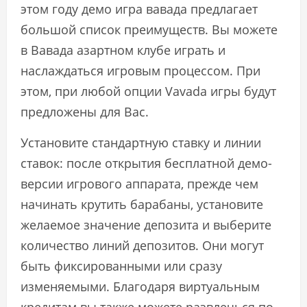
этом году демо игра вавада предлагает
большой список преимуществ. Вы можете
в Вавада азартном клубе играть и
наслаждаться игровым процессом. При
этом, при любой опции Vavada игры будут
предложены для Вас.
Установите стандартную ставку и линии
ставок: после открытия бесплатной демо-
версии игрового аппарата, прежде чем
начинать крутить барабаны, установите
желаемое значение депозита и выберите
количество линий депозитов. Они могут
быть фиксированными или сразу
изменяемыми. Благодаря виртуальным