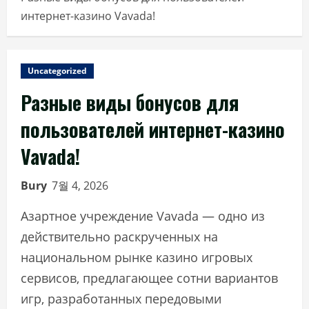
интернет-казино Vavada!
Uncategorized
Разные виды бонусов для
пользователей интернет-казино
Vavada!
Bury
7월 4, 2026
Азартное учреждение Vavada — одно из
действительно раскрученных на
национальном рынке казино игровых
сервисов, предлагающее сотни вариантов
игр, разработанных передовыми