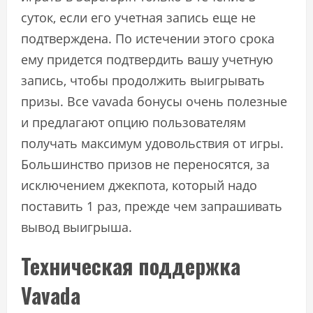
суток, если его учетная запись еще не
подтверждена. По истечении этого срока
ему придется подтвердить вашу учетную
запись, чтобы продолжить выигрывать
призы. Все vavada бонусы очень полезные
и предлагают опцию пользователям
получать максимум удовольствия от игры.
Большинство призов не переносятся, за
исключением джекпота, который надо
поставить 1 раз, прежде чем запрашивать
вывод выигрыша.
Техническая поддержка
Vavada