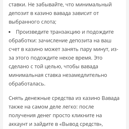
ставки. Не забывайте, что минимальный
депозит в казино вавада зависит от
выбранного слота;
Произведите транзакцию и подождите
обработки: зачисление депозита на ваш
счет в казино может занять пару минут, из-
за этого подождите некое время. Это
сделано с той целью, чтобы вавада
минимальная ставка незамедлительно
обработалась.
Снять денежные средства из казино Вавада
также на самом деле легко: после
получения денег просто кликните на
аккаунт и зайдите в «Вывод средств»,