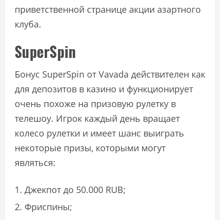
приветственной странице акции азартного
клуба.
SuperSpin
Бонус SuperSpin от Vavada действителен как
для депозитов в казино и функционирует
очень похоже на призовую рулетку в
телешоу. Игрок каждый день вращает
колесо рулетки и имеет шанс выиграть
некоторые призы, которыми могут
являться:
Джекпот до 50.000 RUB;
Фриспины;