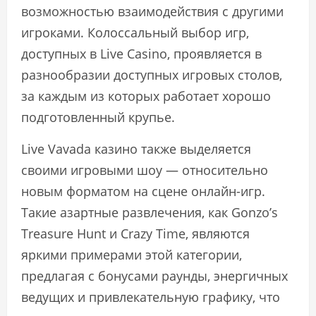
возможностью взаимодействия с другими
игроками. Колоссальный выбор игр,
доступных в Live Casino, проявляется в
разнообразии доступных игровых столов,
за каждым из которых работает хорошо
подготовленный крупье.
Live Vavada казино также выделяется
своими игровыми шоу — относительно
новым форматом на сцене онлайн-игр.
Такие азартные развлечения, как Gonzo’s
Treasure Hunt и Crazy Time, являются
яркими примерами этой категории,
предлагая с бонусами раунды, энергичных
ведущих и привлекательную графику, что