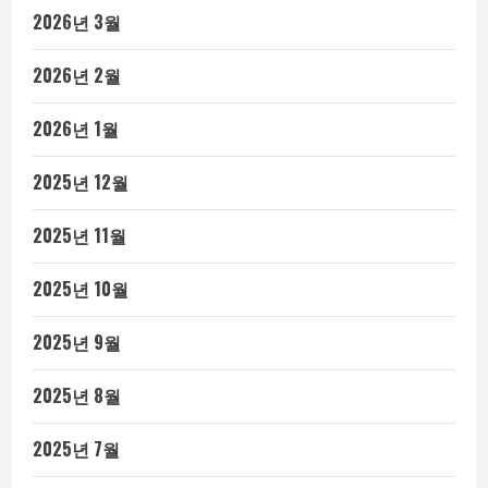
2026년 3월
2026년 2월
2026년 1월
2025년 12월
2025년 11월
2025년 10월
2025년 9월
2025년 8월
2025년 7월