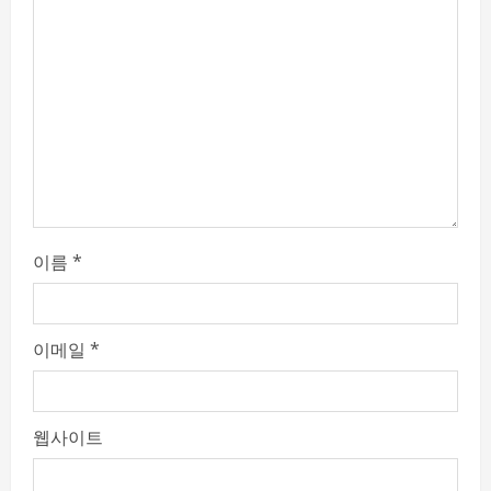
a
d
i
n
g
이름
*
이메일
*
웹사이트