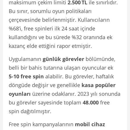
maksimum çekim limiti
2.500 TL
ile sınırlıdır.
Bu sınır, sorumlu oyun politikaları
çerçevesinde belirlenmiştir. Kullanıcıların
%68’i, free spinleri ilk 24 saat içinde
kullandığını ve bu sürede %32 oranında ek
kazanç elde ettiğini rapor etmiştir.
Uygulamanın
günlük görevler
bölümünde,
belli bir bahis tutarına ulaşan oyuncular ek
5‑10 free spin
alabilir. Bu görevler, haftalık
döngüde değişir ve genellikle
kasa popüler
oyunları
üzerine odaklanır. 2023 yılı sonunda
bu görevler sayesinde toplam
48.000
free
spin dağıtılmıştır.
Free spin kampanyalarının
mobil cihaz