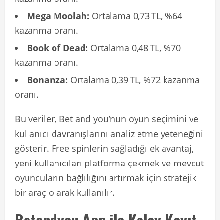
Mega Moolah:
Ortalama 0,73 TL, %64
kazanma oranı.
Book of Dead:
Ortalama 0,48 TL, %70
kazanma oranı.
Bonanza:
Ortalama 0,39 TL, %72 kazanma
oranı.
Bu veriler, Bet and you’nun oyun seçimini ve
kullanıcı davranışlarını analiz etme yeteneğini
gösterir. Free spinlerin sağladığı ek avantaj,
yeni kullanıcıları platforma çekmek ve mevcut
oyuncuların bağlılığını artırmak için stratejik
bir araç olarak kullanılır.
Betandyou App ile Kolay Kayıt