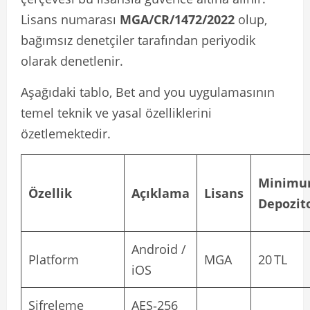
Lisans numarası
MGA/CR/1472/2022
olup,
bağımsız denetçiler tarafından periyodik
olarak denetlenir.
Aşağıdaki tablo, Bet and you uygulamasının
temel teknik ve yasal özelliklerini
özetlemektedir.
Minim
Özellik
Açıklama
Lisans
Depozit
Android /
Platform
MGA
20 TL
iOS
Şifreleme
AES‑256