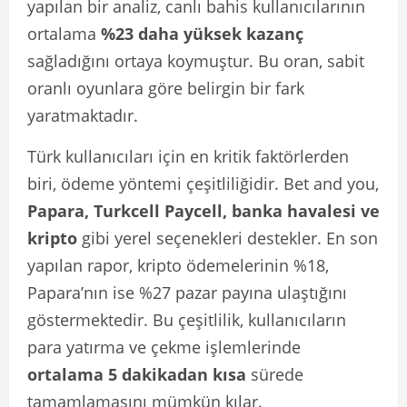
yapılan bir analiz, canlı bahis kullanıcılarının
ortalama
%23 daha yüksek kazanç
sağladığını ortaya koymuştur. Bu oran, sabit
oranlı oyunlara göre belirgin bir fark
yaratmaktadır.
Türk kullanıcıları için en kritik faktörlerden
biri, ödeme yöntemi çeşitliliğidir. Bet and you,
Papara, Turkcell Paycell, banka havalesi ve
kripto
gibi yerel seçenekleri destekler. En son
yapılan rapor, kripto ödemelerinin %18,
Papara’nın ise %27 pazar payına ulaştığını
göstermektedir. Bu çeşitlilik, kullanıcıların
para yatırma ve çekme işlemlerinde
ortalama 5 dakikadan kısa
sürede
tamamlamasını mümkün kılar.