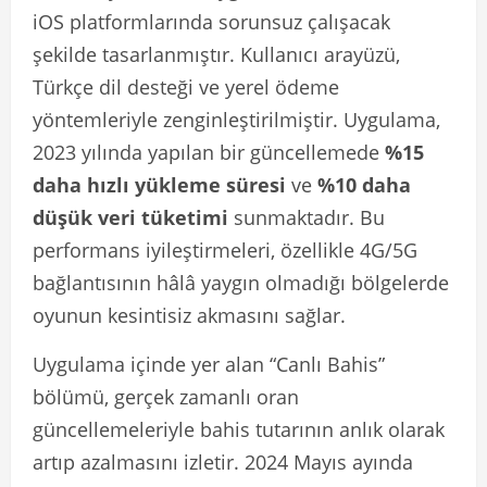
iOS platformlarında sorunsuz çalışacak
şekilde tasarlanmıştır. Kullanıcı arayüzü,
Türkçe dil desteği ve yerel ödeme
yöntemleriyle zenginleştirilmiştir. Uygulama,
2023 yılında yapılan bir güncellemede
%15
daha hızlı yükleme süresi
ve
%10 daha
düşük veri tüketimi
sunmaktadır. Bu
performans iyileştirmeleri, özellikle 4G/5G
bağlantısının hâlâ yaygın olmadığı bölgelerde
oyunun kesintisiz akmasını sağlar.
Uygulama içinde yer alan “Canlı Bahis”
bölümü, gerçek zamanlı oran
güncellemeleriyle bahis tutarının anlık olarak
artıp azalmasını izletir. 2024 Mayıs ayında