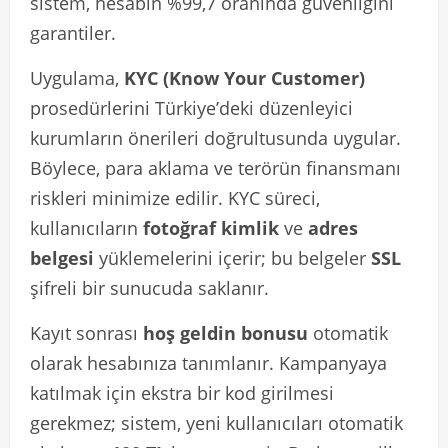
sistem, hesabın %99,7 oranında güvenliğini
garantiler.
Uygulama,
KYC (Know Your Customer)
prosedürlerini Türkiye’deki düzenleyici
kurumların önerileri doğrultusunda uygular.
Böylece, para aklama ve terörün finansmanı
riskleri minimize edilir. KYC süreci,
kullanıcıların
fotoğraf kimlik
ve
adres
belgesi
yüklemelerini içerir; bu belgeler
SSL
şifreli bir sunucuda saklanır.
Kayıt sonrası
hoş geldin bonusu
otomatik
olarak hesabınıza tanımlanır. Kampanyaya
katılmak için ekstra bir kod girilmesi
gerekmez; sistem, yeni kullanıcıları otomatik