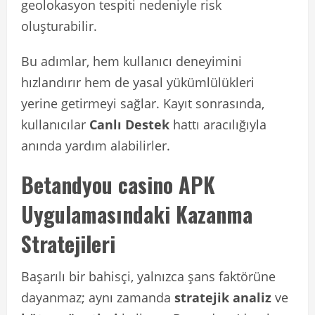
geolokasyon tespiti nedeniyle risk
oluşturabilir.
Bu adımlar, hem kullanıcı deneyimini
hızlandırır hem de yasal yükümlülükleri
yerine getirmeyi sağlar. Kayıt sonrasında,
kullanıcılar
Canlı Destek
hattı aracılığıyla
anında yardım alabilirler.
Betandyou casino APK
Uygulamasındaki Kazanma
Stratejileri
Başarılı bir bahisçi, yalnızca şans faktörüne
dayanmaz; aynı zamanda
stratejik analiz
ve