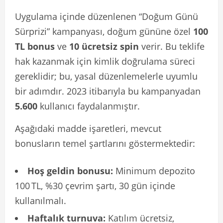
Uygulama içinde düzenlenen “Doğum Günü
Sürprizi” kampanyası, doğum gününe özel
100
TL bonus
ve
10 ücretsiz spin
verir. Bu teklife
hak kazanmak için kimlik doğrulama süreci
gereklidir; bu, yasal düzenlemelerle uyumlu
bir adımdır. 2023 itibarıyla bu kampanyadan
5.600
kullanıcı faydalanmıştır.
Aşağıdaki madde işaretleri, mevcut
bonusların temel şartlarını göstermektedir:
Hoş geldin bonusu:
Minimum depozito
100 TL, %30 çevrim şartı, 30 gün içinde
kullanılmalı.
Haftalık turnuva:
Katılım ücretsiz,