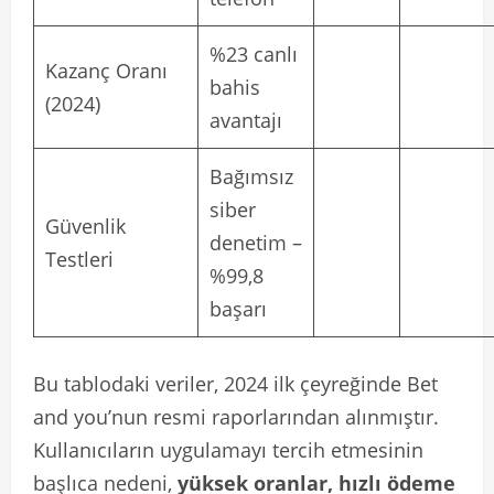
%23 canlı
Kazanç Oranı
bahis
(2024)
avantajı
Bağımsız
siber
Güvenlik
denetim –
Testleri
%99,8
başarı
Bu tablodaki veriler, 2024 ilk çeyreğinde Bet
and you’nun resmi raporlarından alınmıştır.
Kullanıcıların uygulamayı tercih etmesinin
başlıca nedeni,
yüksek oranlar, hızlı ödeme