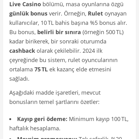
Live Casino
bölümü, masa oyunlarına özgü
günlük bonus
verir. Örneğin,
Rulet
oynayan
kullanıcılar, 10 TL bahis başına %5 bonus alır.
Bu bonus,
belirli bir sınıra
(örneğin 500 TL)
kadar birikerek, bir sonraki oturumda
cashback
olarak çekilebilir. 2024 ilk
çeyreğinde bu sistem, rulet oyuncularının
ortalama
75 TL
ek kazanç elde etmesini
sağladı.
Aşağıdaki madde işaretleri, mevcut
bonusların temel şartlarını özetler:
Kayıp geri ödeme:
Minimum kayıp 100 TL,
haftalık hesaplama.