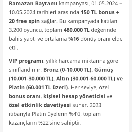
Ramazan Bayramı
kampanyası, 01.05.2024 –
10.05.2024 tarihleri arasında
150 TL bonus +
20 free spin
sağlar. Bu kampanyada katılan
3.200 oyuncu, toplam
480.000 TL
değerinde
bahis yaptı ve ortalama
%16
dönüş oranı elde
etti.
VIP programı
, yıllık harcama miktarına göre
sınıflandırılır:
Bronz (0‑10.000 TL), Gümüş
(10.001‑30.000 TL), Altın (30.001‑60.000 TL) ve
Platin (60.001 TL üzeri)
. Her seviye, özel
bonus oranı
,
kişisel hesap yöneticisi
ve
özel etkinlik davetiyesi
sunar. 2023
itibarıyla Platin üyelerin %4’ü, toplam
kazançların %22’sine sahiptir.