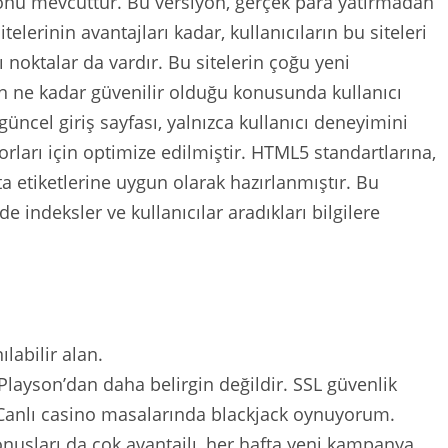
nu mevcuttur. Bu versiyon, gerçek para yatırmadan
lerinin avantajları kadar, kullanıcıların bu siteleri
 noktalar da vardır. Bu sitelerin çoğu yeni
 ne kadar güvenilir olduğu konusunda kullanıcı
ncel giriş sayfası, yalnızca kullanıcı deneyimini
ları için optimize edilmiştir. HTML5 standartlarına,
 etiketlerine uygun olarak hazırlanmıştır. Bu
e indeksler ve kullanıcılar aradıkları bilgilere
labilir alan.
i Playson’dan daha belirgin değildir. SSL güvenlik
 “Canlı casino masalarında blackjack oynuyorum.
onusları da çok avantajlı, her hafta yeni kampanya