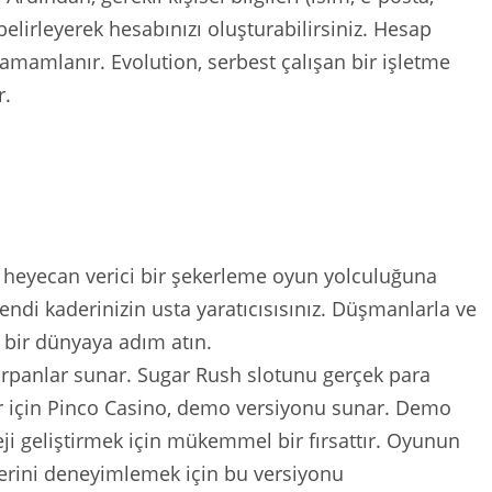
belirleyerek hesabınızı oluşturabilirsiniz. Hesap
tamamlanır. Evolution, serbest çalışan bir işletme
r.
 heyecan verici bir şekerleme oyun yolculuğuna
endi kaderinizin usta yaratıcısısınız. Düşmanlarla ve
 bir dünyaya adım atın.
arpanlar sunar. Sugar Rush slotunu gerçek para
 için Pinco Casino, demo versiyonu sunar. Demo
ji geliştirmek için mükemmel bir fırsattır. Oyunun
erini deneyimlemek için bu versiyonu