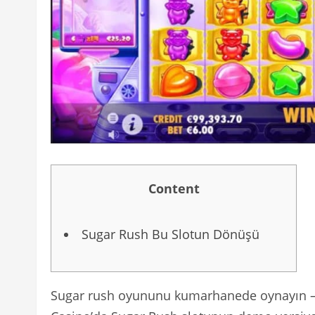
Content
Sugar Rush Bu Slotun Dönüşü
Sugar rush oyununu kumarhanede oynayın – en 