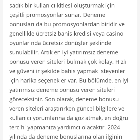
sadık bir kullanıcı kitlesi oluşturmak için
çeşitli promosyonlar sunar. Deneme
bonusları da bu promosyonlardan biridir ve
genellikle ücretsiz bahis kredisi veya casino
oyunlarında ücretsiz dönüşler şeklinde
sunulabilir. Artık en iyi yatırımsız deneme
bonusu veren siteleri bulmak çok kolay. Hızlı
ve güvenilir şekilde bahis yapmak isteyenler
için harika seçenekler var. Bu bölümde, en iyi
yatırımsız deneme bonusu veren siteleri
göreceksiniz. Son olarak, deneme bonusu
veren siteleri araştırırken güncel bilgilere ve
kullanıcı yorumlarına da göz atmak, en doğru
tercihi yapmanıza yardımcı olacaktır. 2024
yılında da deneme bonuslarına olan ilginin