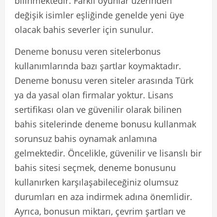
bilinmektedir. Farklı oyunlar üzerinden
değişik isimler eşliğinde genelde yeni üye
olacak bahis severler için sunulur.
Deneme bonusu veren sitelerbonus
kullanımlarında bazı şartlar koymaktadır.
Deneme bonusu veren siteler arasında Türk
ya da yasal olan firmalar yoktur. Lisans
sertifikası olan ve güvenilir olarak bilinen
bahis sitelerinde deneme bonusu kullanmak
sorunsuz bahis oynamak anlamına
gelmektedir. Öncelikle, güvenilir ve lisanslı bir
bahis sitesi seçmek, deneme bonusunu
kullanırken karşılaşabileceğiniz olumsuz
durumları en aza indirmek adına önemlidir.
Ayrıca, bonusun miktarı, çevrim şartları ve