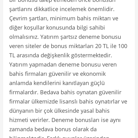
şartlarını dikkatlice incelemek önemlidir.
Çevrim şartları, minimum bahis miktarı ve
diğer koşullar konusunda bilgi sahibi
olmalısınız. Yatırım şartsız deneme bonusu
veren siteler de bonus miktarları 20 TL ile 100
TL arasında değişkenlik göstermektedir.
Yatırım yapmadan deneme bonusu veren
bahis firmaları güvenilir ve ekonomik
anlamda kendilerini kanıtlayan güçlü
firmalardır. Bedava bahis oynatan güvenilir
firmalar ülkemizde lisanslı bahis oynatırlar ve
dünyanın bir çok ülkesinde yasal bahis
hizmeti verirler. Deneme bonusları ise aynı
zamanda bedava bonus olarak da