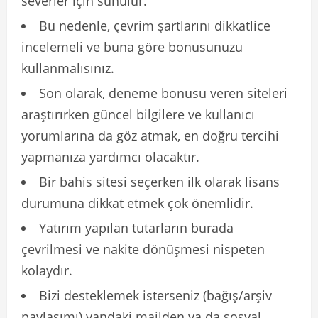
severler için sunulur.
Bu nedenle, çevrim şartlarını dikkatlice
incelemeli ve buna göre bonusunuzu
kullanmalısınız.
Son olarak, deneme bonusu veren siteleri
araştırırken güncel bilgilere ve kullanıcı
yorumlarına da göz atmak, en doğru tercihi
yapmanıza yardımcı olacaktır.
Bir bahis sitesi seçerken ilk olarak lisans
durumuna dikkat etmek çok önemlidir.
Yatırım yapılan tutarların burada
çevrilmesi ve nakite dönüşmesi nispeten
kolaydır.
Bizi desteklemek isterseniz (bağış/arşiv
paylaşımı) yandaki mailden ya da sosyal