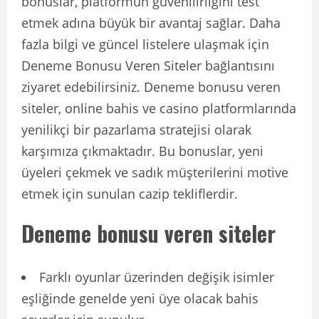
bonuslar, platformun güvenilirliğini test
etmek adına büyük bir avantaj sağlar. Daha
fazla bilgi ve güncel listelere ulaşmak için
Deneme Bonusu Veren Siteler bağlantısını
ziyaret edebilirsiniz. Deneme bonusu veren
siteler, online bahis ve casino platformlarında
yenilikçi bir pazarlama stratejisi olarak
karşımıza çıkmaktadır. Bu bonuslar, yeni
üyeleri çekmek ve sadık müşterilerini motive
etmek için sunulan cazip tekliflerdir.
Deneme bonusu veren siteler
Farklı oyunlar üzerinden değişik isimler
eşliğinde genelde yeni üye olacak bahis