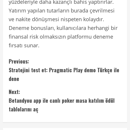
yüzdeleriyle daha kazançlı bahis yaptırırlar.
Yatırım yapılan tutarların burada çevrilmesi
ve nakite dönüşmesi nispeten kolaydır.
Deneme bonusları, kullanıcılara herhangi bir
finansal risk olmaksızın platformu deneme
fırsatı sunar.
C
Previous:
Stratejini test et: Pragmatic Play demo Türkçe ile
o
dene
n
Next:
t
Betandyou app ile canlı poker masa katılım ödül
i
tablolarını aç
n