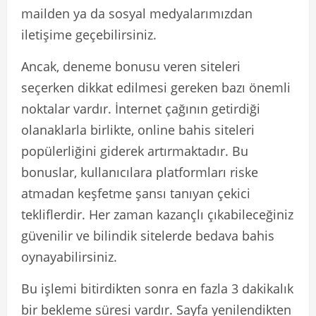
mailden ya da sosyal medyalarımızdan
iletişime geçebilirsiniz.
Ancak, deneme bonusu veren siteleri
seçerken dikkat edilmesi gereken bazı önemli
noktalar vardır. İnternet çağının getirdiği
olanaklarla birlikte, online bahis siteleri
popülerliğini giderek artırmaktadır. Bu
bonuslar, kullanıcılara platformları riske
atmadan keşfetme şansı tanıyan çekici
tekliflerdir. Her zaman kazançlı çıkabileceğiniz
güvenilir ve bilindik sitelerde bedava bahis
oynayabilirsiniz.
Bu işlemi bitirdikten sonra en fazla 3 dakikalık
bir bekleme süresi vardır. Sayfa yenilendikten