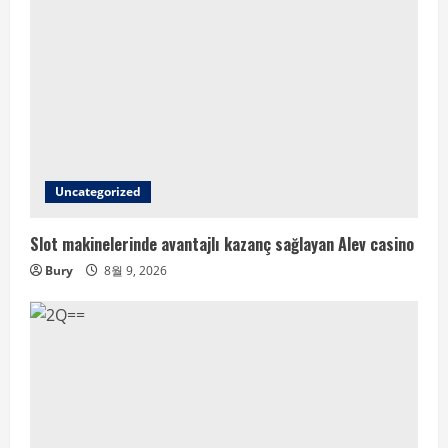
Uncategorized
Slot makinelerinde avantajlı kazanç sağlayan Alev casino
Bury
8월 9, 2026