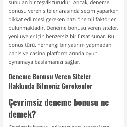
sunulan bir teşvik türüdür. Ancak, deneme
bonusu veren siteler arasında seçim yaparken
dikkat edilmesi gereken bazı önemli faktörler
bulunmaktadır. Deneme bonusu veren siteler,
yeni üyeler için benzersiz bir fırsat sunar. Bu
bonus türü, herhangi bir yatırım yapmadan
bahis ve casino platformlarında oyun
oynamaya başlamanızı sağlar.
Deneme Bonusu Veren Siteler
Hakkında Bilmeniz Gerekenler
Çevrimsiz deneme bonusu ne
demek?