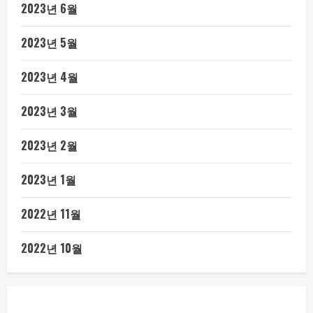
2023년 6월
2023년 5월
2023년 4월
2023년 3월
2023년 2월
2023년 1월
2022년 11월
2022년 10월