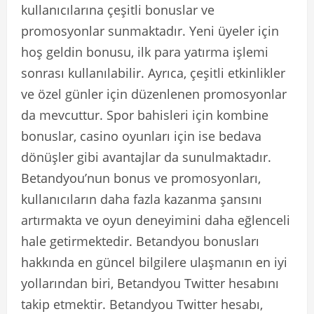
kullanıcılarına çeşitli bonuslar ve
promosyonlar sunmaktadır. Yeni üyeler için
hoş geldin bonusu, ilk para yatırma işlemi
sonrası kullanılabilir. Ayrıca, çeşitli etkinlikler
ve özel günler için düzenlenen promosyonlar
da mevcuttur. Spor bahisleri için kombine
bonuslar, casino oyunları için ise bedava
dönüşler gibi avantajlar da sunulmaktadır.
Betandyou’nun bonus ve promosyonları,
kullanıcıların daha fazla kazanma şansını
artırmakta ve oyun deneyimini daha eğlenceli
hale getirmektedir. Betandyou bonusları
hakkında en güncel bilgilere ulaşmanın en iyi
yollarından biri, Betandyou Twitter hesabını
takip etmektir. Betandyou Twitter hesabı,