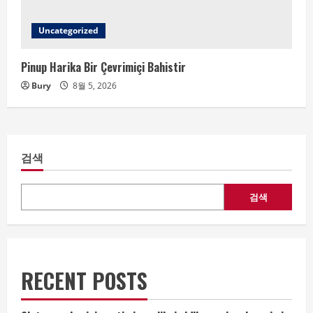
Uncategorized
Pinup Harika Bir Çevrimiçi Bahistir
Bury
8월 5, 2026
검색
검색
RECENT POSTS