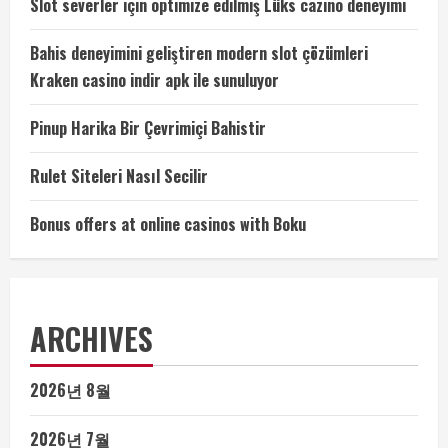
Slot severler için optimize edilmiş Lüks cazino deneyimi
Bahis deneyimini geliştiren modern slot çözümleri
Kraken casino indir apk ile sunuluyor
Pinup Harika Bir Çevrimiçi Bahistir
Rulet Siteleri Nasıl Secilir
Bonus offers at online casinos with Boku
ARCHIVES
2026년 8월
2026년 7월