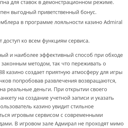
пна для ставок в демонстрационном режиме.
упен выгодный приветственный бонус.
гемблера в программе лояльности казино Admiral
т доступ ко всем функциям сервиса.
ный и наиболее эффективный способ при обходе
 законным методом, так что переживать о
888 казино создает приятную атмосферу для игры
ичков попробовав развлечения возвращаются,
на реальные деньги. При открытии своего
анкету на создание учетной записи и указать
пользователь казино увидит стильное
аться игровым сервисом с современными
ами. В игровом зале Адмирал не проходят мимо