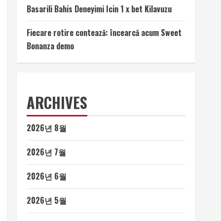
Basarili Bahis Deneyimi Icin 1 x bet Kilavuzu
Fiecare rotire contează: încearcă acum Sweet
Bonanza demo
ARCHIVES
2026년 8월
2026년 7월
2026년 6월
2026년 5월