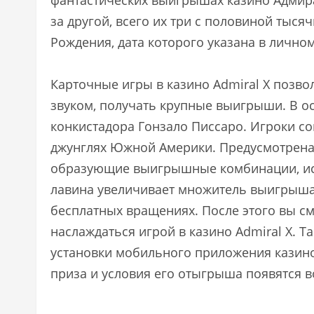
за другой, всего их три с половиной тыся
Рождения, дата которого указана в личном
Карточные игры в казино Admiral X позво
звуком, получать крупные выигрыши. В 
конкистадора Гонзало Писсаро. Игроки со
джунглях Южной Америки. Предусмотрена 
образующие выигрышные комбинации, исч
лавина увеличивает множитель выигрыша д
бесплатных вращениях. После этого вы с
наслаждаться игрой в казино Admiral X. Т
установки мобильного приложения казино
приза и условия его отыгрыша появятся в