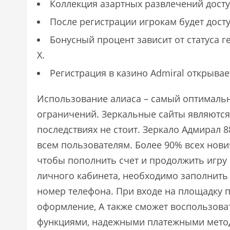
Коллекция азартных развлечений досту
После регистрации игрокам будет дост
Бонусный процент зависит от статуса 
X.
Регистрация в казино Admiral открывае
Использование алиаса – самый оптималь
ограничений. Зеркальные сайты являются
последствиях не стоит. Зеркало Адмирал 
всем пользователям. Более 90% всех нов
чтобы пополнить счет и продолжить игру 
личного кабинета, необходимо заполнить 
номер телефона. При входе на площадку 
оформление, А также сможет воспользов
функциями, надежными платежными метод