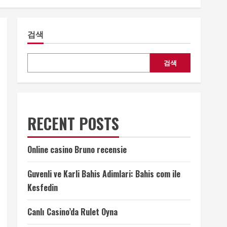
검색
검색
RECENT POSTS
Online casino Bruno recensie
Guvenli ve Karli Bahis Adimlari: Bahis com ile
Kesfedin
Canlı Casino’da Rulet Oyna