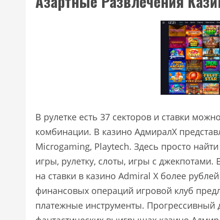
Азартные Развлечения Кази
В рулетке есть 37 секторов и ставки можно
комбинации. В казино АдмиралХ представл
Microgaming, Playtech. Здесь просто найт
игры, рулетку, слоты, игры с джекпотами
на ставки в казино Admiral X более рублей
финансовых операций игровой клуб пред
платежные инструменты. Прогрессивный д
фантастических выигрышах казино Адмира