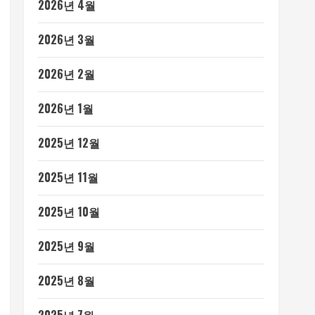
2026년 4월
2026년 3월
2026년 2월
2026년 1월
2025년 12월
2025년 11월
2025년 10월
2025년 9월
2025년 8월