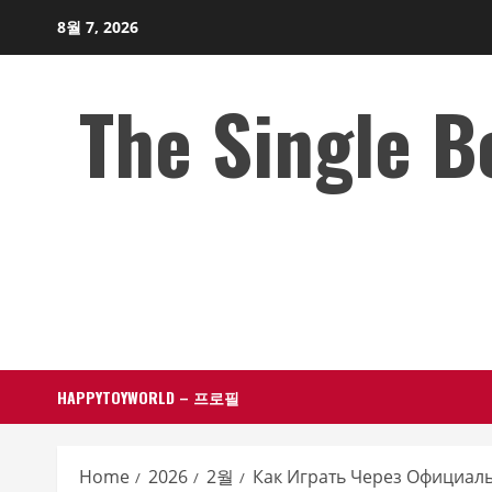
Skip
8월 7, 2026
to
content
The Single 
HAPPYTOYWORLD – 프로필
Home
2026
2월
Как Играть Через Официаль