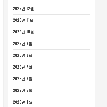
2023년 12월
2023년 11월
2023년 10월
2023년 9월
2023년 8월
2023년 7월
2023년 6월
2023년 5월
2023년 4월