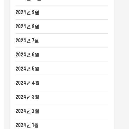
2024년 9월
2024년 8월
2024년 7월
2024년 6월
2024년 5월
2024년 4월
2024년 3월
2024년 2월
2024년 1월