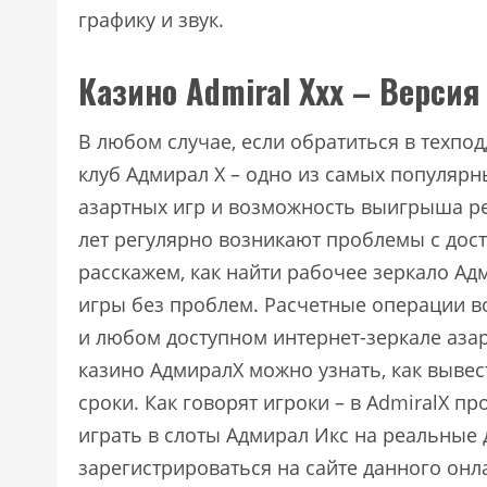
графику и звук.
Казино Admiral Xxx – Верси
В любом случае, если обратиться в техпо
клуб Адмирал Х – одно из самых популяр
азартных игр и возможность выигрыша ре
лет регулярно возникают проблемы с дост
расскажем, как найти рабочее зеркало Ад
игры без проблем. Расчетные операции в
и любом доступном интернет-зеркале аза
казино АдмиралХ можно узнать, как вывес
сроки. Как говорят игроки – в AdmiralX п
играть в слоты Адмирал Икс на реальные
зарегистрироваться на сайте данного онл