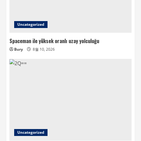
Uncategorized
Spaceman ile yüksek oranlı uzay yolculuğu
Bury
8월 10, 2026
Uncategorized