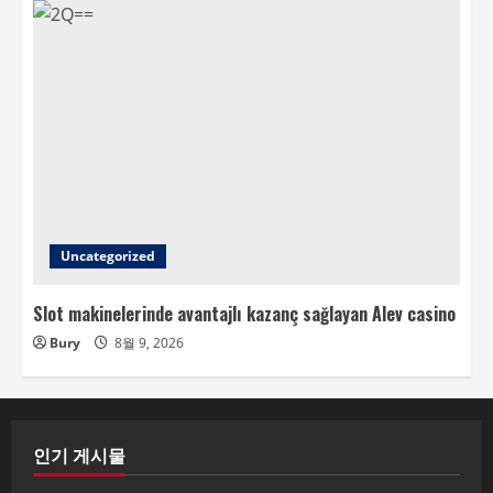
Uncategorized
Slot makinelerinde avantajlı kazanç sağlayan Alev casino
Bury
8월 9, 2026
인기 게시물