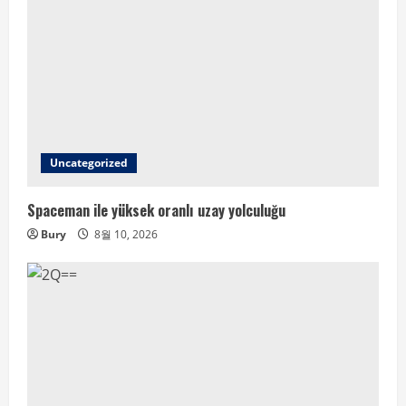
Uncategorized
Spaceman ile yüksek oranlı uzay yolculuğu
Bury
8월 10, 2026