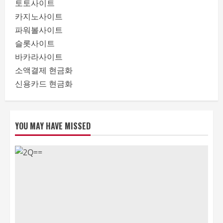
토토사이트
카지노사이트
파워볼사이트
슬롯사이트
바카라사이트
소액결제 현금화
신용카드 현금화
YOU MAY HAVE MISSED