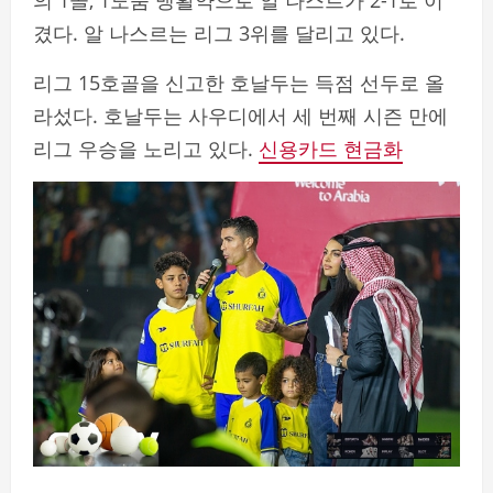
의 1골, 1도움 맹활약으로 알 나스르가 2-1로 이
겼다. 알 나스르는 리그 3위를 달리고 있다.
리그 15호골을 신고한 호날두는 득점 선두로 올
라섰다. 호날두는 사우디에서 세 번째 시즌 만에
리그 우승을 노리고 있다.
신용카드 현금화