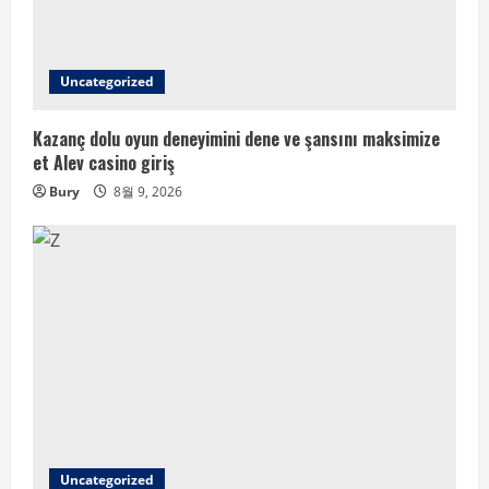
Uncategorized
Kazanç dolu oyun deneyimini dene ve şansını maksimize
et Alev casino giriş
Bury
8월 9, 2026
Uncategorized