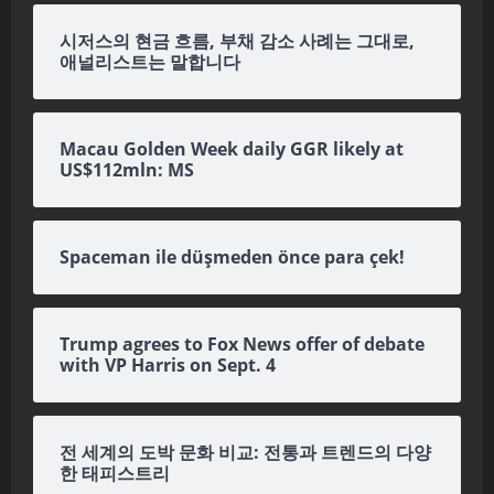
시저스의 현금 흐름, 부채 감소 사례는 그대로,
애널리스트는 말합니다
Macau Golden Week daily GGR likely at
US$112mln: MS
Spaceman ile düşmeden önce para çek!
Trump agrees to Fox News offer of debate
with VP Harris on Sept. 4
전 세계의 도박 문화 비교: 전통과 트렌드의 다양
한 태피스트리