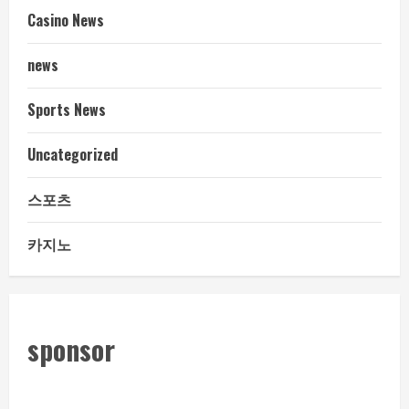
Casino News
news
Sports News
Uncategorized
스포츠
카지노
sponsor