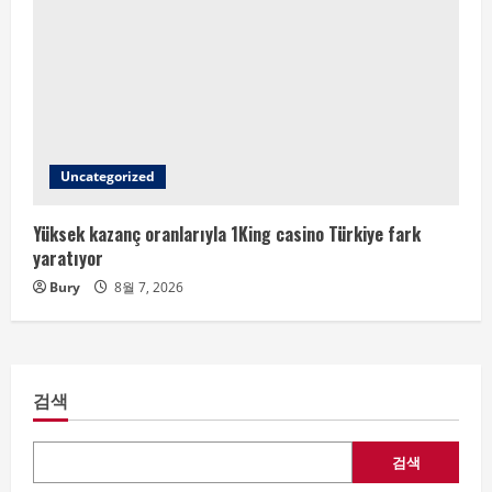
Uncategorized
Yüksek kazanç oranlarıyla 1King casino Türkiye fark
yaratıyor
Bury
8월 7, 2026
검색
검색