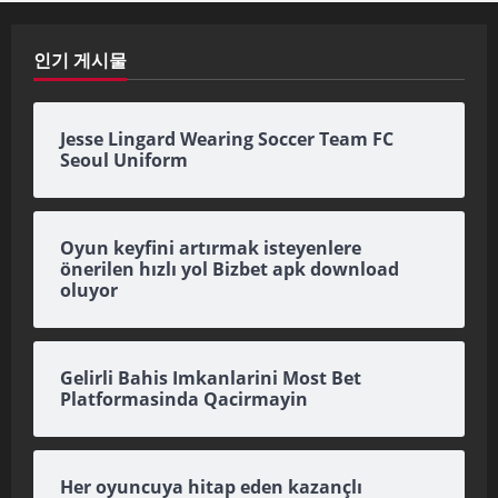
인기 게시물
Jesse Lingard Wearing Soccer Team FC
Seoul Uniform
Oyun keyfini artırmak isteyenlere
önerilen hızlı yol Bizbet apk download
oluyor
Gelirli Bahis Imkanlarini Most Bet
Platformasinda Qacirmayin
Her oyuncuya hitap eden kazançlı