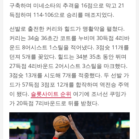
구축하며 미네소타의 추격을 16점으로 막고 21
득점하며 114-106으로 승리를 매조지었다.
선발로 출전한 커리와 힐드가 맹활약을 펼쳤다.
커리는 34숨 36초간 코트를 누비며 30득점 4리바
운드 8어시스트 1스틸을 적어냈다. 3점슛 11개를
던져 5개를 꽂았다. 힐드는 34분 35초 동안 뛰며
27득점 4리바운드 2어시스트 3스틸을 마크했다.
3점슛 13개를 시도해 7개를 적중했다. 두 선발 가
드가 57득점 3점포 12개를 합작하며 역전승 주역
이 됐다.
슬롯사이트 순위
여기에 조너선 쿠밍가
가 20득점 7리바운드로 뒤를 받쳤다.