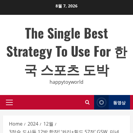
Skip
8월 7, 2026
to
content
The Single Best
Strategy To Use For 한
국 스포츠 도박
happytoyworld
동영상
Primary
Menu
Home
2024
12월
3점슛 도사들 12방 합작! ‘커리+힐드 57점’ GSW, 미네