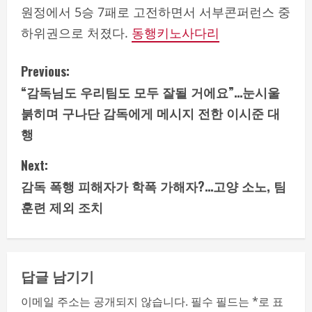
원정에서 5승 7패로 고전하면서 서부콘퍼런스 중
하위권으로 처졌다.
동행키노사다리
C
Previous:
“감독님도 우리팀도 모두 잘될 거에요”…눈시울
o
붉히며 구나단 감독에게 메시지 전한 이시준 대
n
행
t
Next:
i
감독 폭행 피해자가 학폭 가해자?…고양 소노, 팀
훈련 제외 조치
n
u
e
답글 남기기
R
이메일 주소는 공개되지 않습니다.
필수 필드는
*
로 표