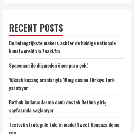
RECENT POSTS
De belangrijkste makers achter de huidige nationale
kunstwereld via Znaki.fm
Spaceman ile düşmeden önce para çek!
Yüksek kazanç oranlarıyla 1King casino Türkiye fark
yaratıyor
Bethub kullanıcılarına canlı destek Bethub giriş
sayfasında sağlanıyor
Testeză strategiile tale în modul Sweet Bonanza demo
ron