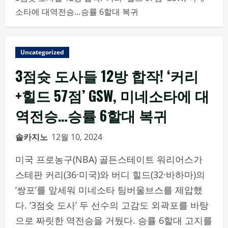
소타에 대역전승…승률 6할대 복귀
Uncategorized
3점슛 도사들 12방 합작! ‘커리
+힐드 57점’ GSW, 미네소타에 대
역전승…승률 6할대 복귀
솔카지노
12월 10, 2024
미국 프로농구(NBA) 골든스테이트 워리어스가
스테판 커리(36·미국)와 버디 힐드(32·바하마)의
‘쌍포’를 앞세워 미네소타 팀버울브스를 제압했
다. ‘3점슛 도사’ 두 선수의 고감도 외곽포를 바탕
으로 짜릿한 역전승을 거뒀다. 승률 6할대 고지를