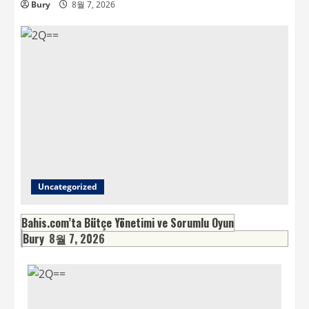
Bury
8월 7, 2026
Uncategorized
Bahis.com’ta Bütçe Yönetimi ve Sorumlu Oyun
Bury
8월 7, 2026