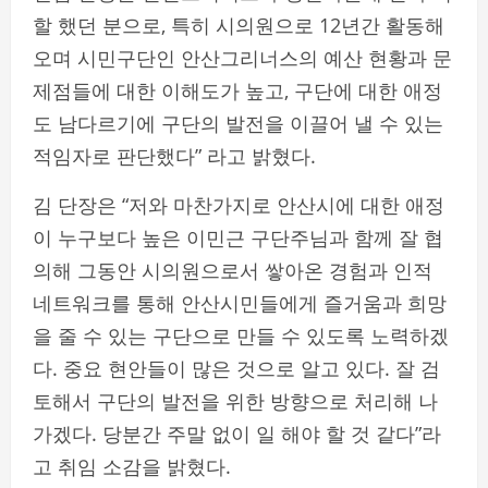
할 했던 분으로, 특히 시의원으로 12년간 활동해
오며 시민구단인 안산그리너스의 예산 현황과 문
제점들에 대한 이해도가 높고, 구단에 대한 애정
도 남다르기에 구단의 발전을 이끌어 낼 수 있는
적임자로 판단했다” 라고 밝혔다.
김 단장은 “저와 마찬가지로 안산시에 대한 애정
이 누구보다 높은 이민근 구단주님과 함께 잘 협
의해 그동안 시의원으로서 쌓아온 경험과 인적
네트워크를 통해 안산시민들에게 즐거움과 희망
을 줄 수 있는 구단으로 만들 수 있도록 노력하겠
다. 중요 현안들이 많은 것으로 알고 있다. 잘 검
토해서 구단의 발전을 위한 방향으로 처리해 나
가겠다. 당분간 주말 없이 일 해야 할 것 같다”라
고 취임 소감을 밝혔다.