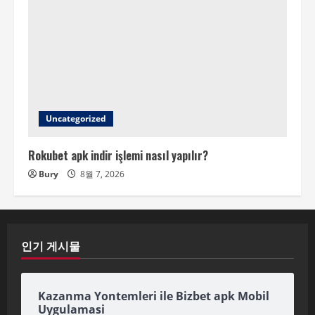
Uncategorized
Rokubet apk indir işlemi nasıl yapılır?
Bury
8월 7, 2026
인기 게시물
Kazanma Yontemleri ile Bizbet apk Mobil
Uygulamasi