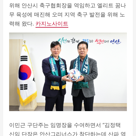
위해 안산시 축구협회장을 역임하고 엘리트 꿈나
무 육성에 매진해 오며 지역 축구 발전을 위해 노
력해 왔다.
카지노사이트
이민근 구단주는 임명장을 수여하면서 “김정택
신임 단장은 안산그리너스가 창단하는데 산파 역