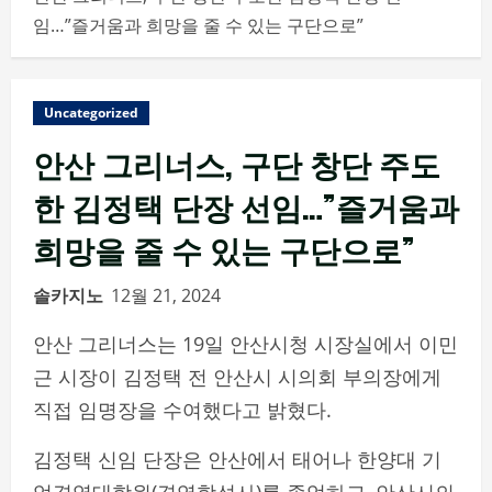
임…”즐거움과 희망을 줄 수 있는 구단으로”
Uncategorized
안산 그리너스, 구단 창단 주도
한 김정택 단장 선임…”즐거움과
희망을 줄 수 있는 구단으로”
솔카지노
12월 21, 2024
안산 그리너스는 19일 안산시청 시장실에서 이민
근 시장이 김정택 전 안산시 시의회 부의장에게
직접 임명장을 수여했다고 밝혔다.
김정택 신임 단장은 안산에서 태어나 한양대 기