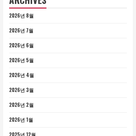
2026년 8월
2026년 7월
2026년 6월
2026년 5월
2026년 4월
2026년 3월
2026년 2월
2026년 1월
2025년 12월