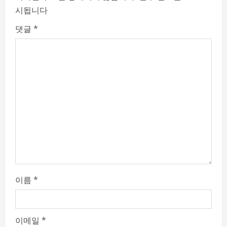
R
시됩니다
e
댓글
*
a
d
i
n
g
이름
*
이메일
*