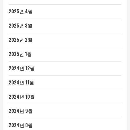
2025년 4월
2025년 3월
2025년 2월
2025년 1월
2024년 12월
2024년 11월
2024년 10월
2024년 9월
2024년 8월