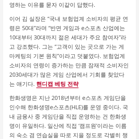
영하는 이유를 묻자 이같이 답했다.
이어 김 실장은 “국내 보험업계 소비자의 평균 연
령은 50대”라며 “반면 게임과 e스포츠 산업에는
10대부터 30대까지 젊은 세대가 주요 참여자”라
고 강조했다. 그는 “고객이 있는 곳으로 가는 게
마케팅의 기본 원칙”이라고 덧붙였다. 보험업계
소비자의 연령이 증가하는 만큼 잠재적 소비자인
2030세대가 많은 게임 산업에서 기회를 찾았다
는 얘기다.
핸디캡 베팅 전략
한화생명은 지난 2018년부터 e스포츠 게임단을
인수해 한화생명e스포츠(HLE)를 운영 중이다. 국
내 금융사 중 게임단을 직접 운영하는 건 한화생
명이 유일하다. 일산에 직접 ‘캠프원’이라는 이름
의 숙소 겸 연습실을 따로 지을 정도로 각별히 챙