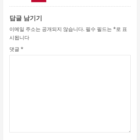
답글 남기기
이메일 주소는 공개되지 않습니다.
필수 필드는
*
로 표
시됩니다
댓글
*