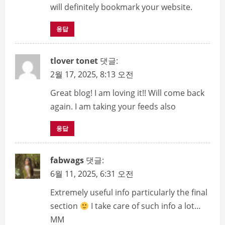
d
will definitely bookmark your website.
i
응답
n
tlover tonet
댓글:
g
2월 17, 2025, 8:13 오전
Great blog! I am loving it!! Will come back
again. I am taking your feeds also
응답
fabwags
댓글:
6월 11, 2025, 6:31 오전
Extremely useful info particularly the final
section
I take care of such info a lot…
MM