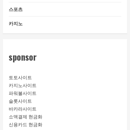
스포츠
카지노
sponsor
토토사이트
카지노사이트
파워볼사이트
슬롯사이트
바카라사이트
소액결제 현금화
신용카드 현금화