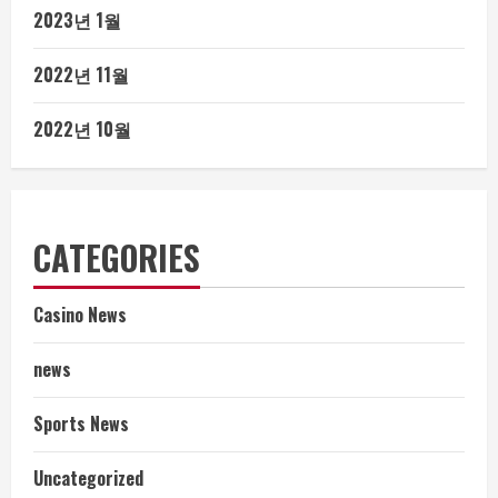
2023년 1월
2022년 11월
2022년 10월
CATEGORIES
Casino News
news
Sports News
Uncategorized