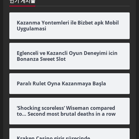
인기 게시물
Kazanma Yontemleri ile Bizbet apk Mobil
Uygulamasi
Eglenceli ve Kazancli Oyun Deneyimi icin
Bonanza Sweet Slot
Paralı Rulet Oyna Kazanmaya Başla
‘Shocking scoreless’ Wiseman compared
to… Second most brutal deaths in a row
Kraken Casino giriş sürecinde