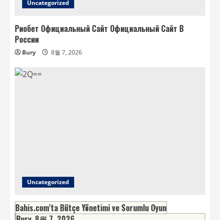
Uncategorized
Риобет Официальный Сайт Официальный Сайт В
России
Bury
8월 7, 2026
Uncategorized
Bahis.com’ta Bütçe Yönetimi ve Sorumlu Oyun
Bury
8월 7, 2026