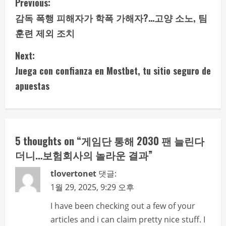
C
Previous:
감독 폭행 피해자가 학폭 가해자?…고양 소노, 팀
o
훈련 제외 조치
n
Next:
t
Juega con confianza en Mostbet, tu sitio seguro de
i
apuestas
n
u
5 thoughts on “
게임단 통해 2030 팬 늘린다
e
더니…보험회사의 놀라운 결과
”
R
tlovertonet
댓글:
1월 29, 2025, 9:29 오후
e
I have been checking out a few of your
a
articles and i can claim pretty nice stuff. I