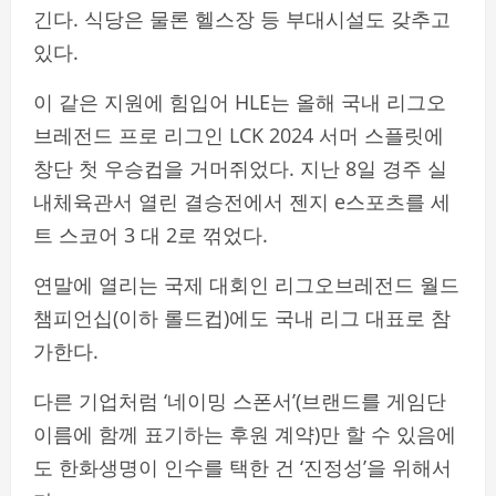
긴다. 식당은 물론 헬스장 등 부대시설도 갖추고
있다.
이 같은 지원에 힘입어 HLE는 올해 국내 리그오
브레전드 프로 리그인 LCK 2024 서머 스플릿에
창단 첫 우승컵을 거머쥐었다. 지난 8일 경주 실
내체육관서 열린 결승전에서 젠지 e스포츠를 세
트 스코어 3 대 2로 꺾었다.
연말에 열리는 국제 대회인 리그오브레전드 월드
챔피언십(이하 롤드컵)에도 국내 리그 대표로 참
가한다.
다른 기업처럼 ‘네이밍 스폰서’(브랜드를 게임단
이름에 함께 표기하는 후원 계약)만 할 수 있음에
도 한화생명이 인수를 택한 건 ‘진정성’을 위해서