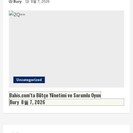
Bury
8월 7, 2026
Uncategorized
Bahis.com’ta Bütçe Yönetimi ve Sorumlu Oyun
Bury
8월 7, 2026