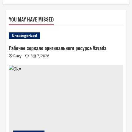
YOU MAY HAVE MISSED
Uncategorized
Рабочее зеркало оригинального ресурса Vavada
Bury
8월 7, 2026