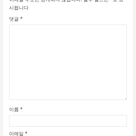
n
시됩니다
u
댓글
*
e
R
e
a
d
i
n
이름
*
g
이메일
*