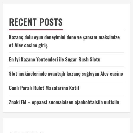
RECENT POSTS
Kazanç dolu oyun deneyimini dene ve şansını maksimize
et Alev casino giriş
En Iyi Kazanc Yontemleri ile Sugar Rush Slotu
Slot makinelerinde avantajlı kazanç sağlayan Alev casino
Canlı Paralı Rulet Masalarına Katıl
Znaki FM – oppaasi suomalaisen ajankohtaisiin uutisiin