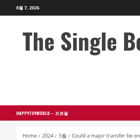
Skip
8월 7, 2026
to
content
The Single 
HAPPYTOYWORLD – 프로필
Home
2024
5월
Could a major transfer be o