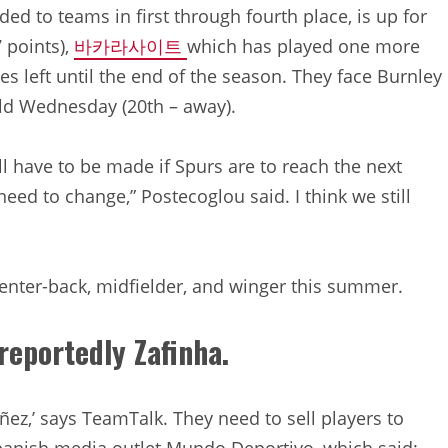
d to teams in first through fourth place, is up for
7 points),
바카라사이트
which has played one more
s left until the end of the season. They face Burnley
ield Wednesday (20th – away).
l have to be made if Spurs are to reach the next
need to change,” Postecoglou said. I think we still
center-back, midfielder, and winger this summer.
reportedly Zafinha.
ez,’ says TeamTalk. They need to sell players to