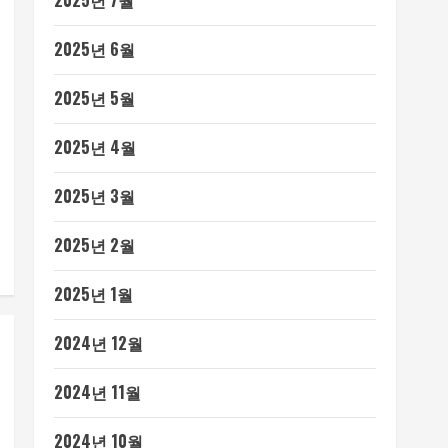
2025년 7월
2025년 6월
2025년 5월
2025년 4월
2025년 3월
2025년 2월
2025년 1월
2024년 12월
2024년 11월
2024년 10월