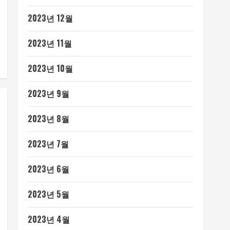
2023년 12월
2023년 11월
2023년 10월
2023년 9월
2023년 8월
2023년 7월
2023년 6월
2023년 5월
2023년 4월