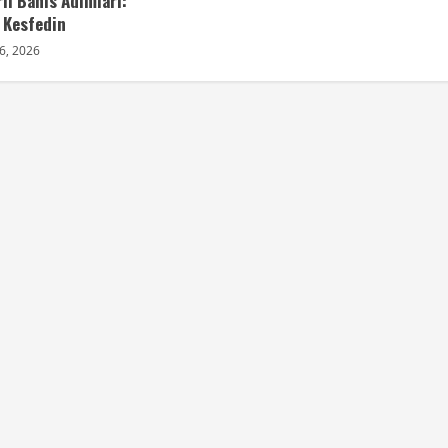
rli Bahis Adimlari:
 Kesfedin
6, 2026