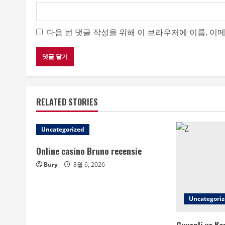
다음 번 댓글 작성을 위해 이 브라우저에 이름, 이
RELATED STORIES
Uncategorized
Online casino Bruno recensie
Bury
8월 6, 2026
Uncategori