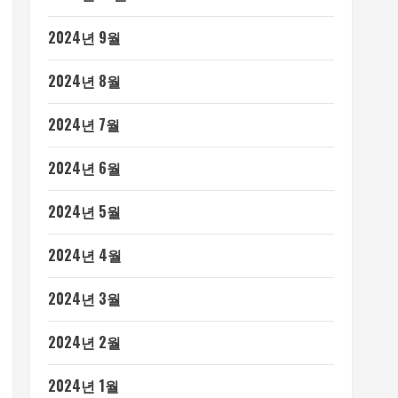
2024년 9월
2024년 8월
2024년 7월
2024년 6월
2024년 5월
2024년 4월
2024년 3월
2024년 2월
2024년 1월