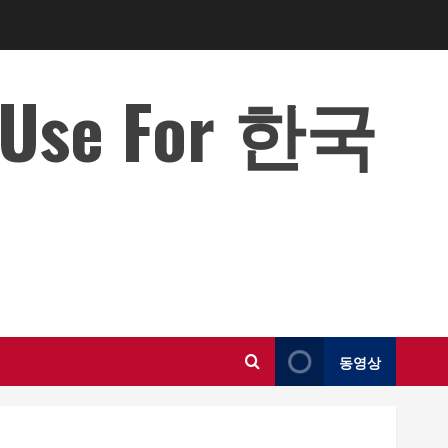
o Use For 한국
동영상