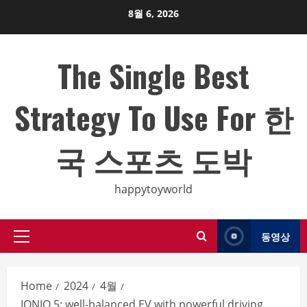
Skip
8월 6, 2026
to
content
The Single Best
Strategy To Use For 한
국 스포츠 도박
happytoyworld
동영상
Primary
Menu
Home
2024
4월
IONIQ 5: well-balanced EV with powerful driving