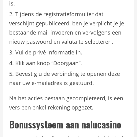
is.
Tijdens de registratieformulier dat
verschijnt gepubliceerd, ben je verplicht je je
bestaande mail invoeren en vervolgens een
nieuw paswoord en valuta te selecteren.
Vul de privé informatie in.
Klik aan knop “Doorgaan”.
Bevestig u de verbinding te openen deze
naar uw e-mailadres is gestuurd.
Na het acties bestaan gecompleteerd, is een
vers een enkel rekening opgezet.
Bonussysteem aan nalucasino