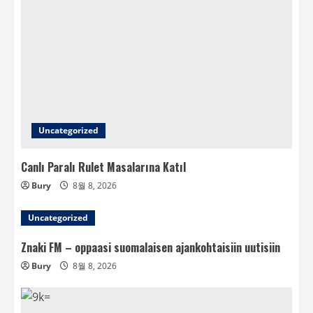
Uncategorized
Canlı Paralı Rulet Masalarına Katıl
Bury
8월 8, 2026
Uncategorized
Znaki FM – oppaasi suomalaisen ajankohtaisiin uutisiin
Bury
8월 8, 2026