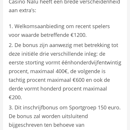
Casino Nalu heeft een brede verscheidenheid
aan extra’s:
Welkomsaanbieding om recent spelers
voor waarde betreffende €1200.
De bonus zijn aanwezig met betrekking tot
deze initiële drie verschillende inleg: de
eerste storting vormt éénhonderdvijfentwintig
procent, maximaal 400€, de volgende is
tachtig procent maximaal €600 en ook de
derde vormt honderd procent maximaal
€200.
Dit inschrijfbonus om Sportgroep 150 euro.
De bonus zal worden uitsluitend
bijgeschreven ten behoeve van