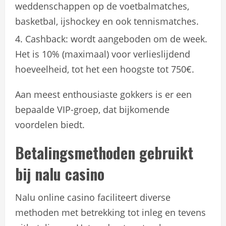
weddenschappen op de voetbalmatches,
basketbal, ijshockey en ook tennismatches.
Cashback: wordt aangeboden om de week.
Het is 10% (maximaal) voor verlieslijdend
hoeveelheid, tot het een hoogste tot 750€.
Aan meest enthousiaste gokkers is er een
bepaalde VIP-groep, dat bijkomende
voordelen biedt.
Betalingsmethoden gebruikt
bij nalu casino
Nalu online casino faciliteert diverse
methoden met betrekking tot inleg en tevens