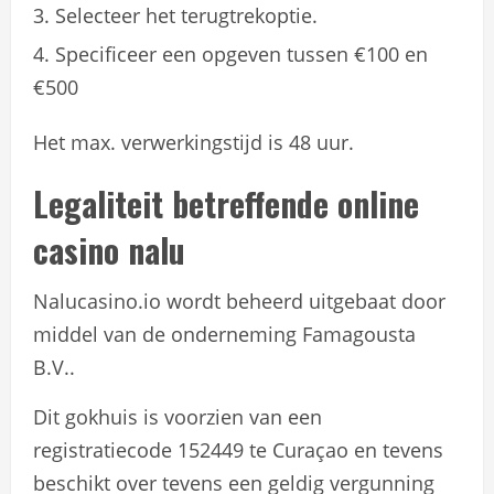
Selecteer het terugtrekoptie.
Specificeer een opgeven tussen €100 en
€500
Het max. verwerkingstijd is 48 uur.
Legaliteit betreffende online
casino nalu
Nalucasino.io wordt beheerd uitgebaat door
middel van de onderneming Famagousta
B.V..
Dit gokhuis is voorzien van een
registratiecode 152449 te Curaçao en tevens
beschikt over tevens een geldig vergunning