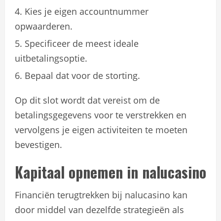
Kies je eigen accountnummer
opwaarderen.
Specificeer de meest ideale
uitbetalingsoptie.
Bepaal dat voor de storting.
Op dit slot wordt dat vereist om de
betalingsgegevens voor te verstrekken en
vervolgens je eigen activiteiten te moeten
bevestigen.
Kapitaal opnemen in nalucasino
Financiën terugtrekken bij nalucasino kan
door middel van dezelfde strategieën als