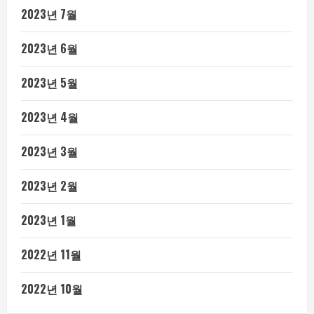
2023년 7월
2023년 6월
2023년 5월
2023년 4월
2023년 3월
2023년 2월
2023년 1월
2022년 11월
2022년 10월