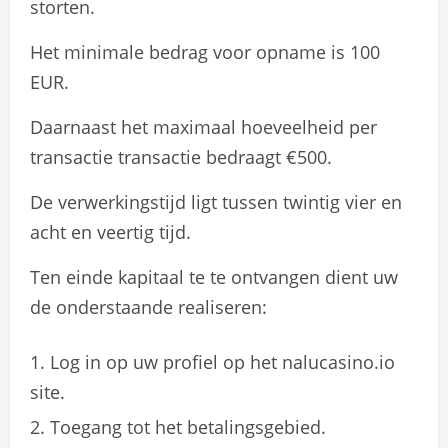
storten.
Het minimale bedrag voor opname is 100
EUR.
Daarnaast het maximaal hoeveelheid per
transactie transactie bedraagt €500.
De verwerkingstijd ligt tussen twintig vier en
acht en veertig tijd.
Ten einde kapitaal te te ontvangen dient uw
de onderstaande realiseren:
Log in op uw profiel op het nalucasino.io
site.
Toegang tot het betalingsgebied.