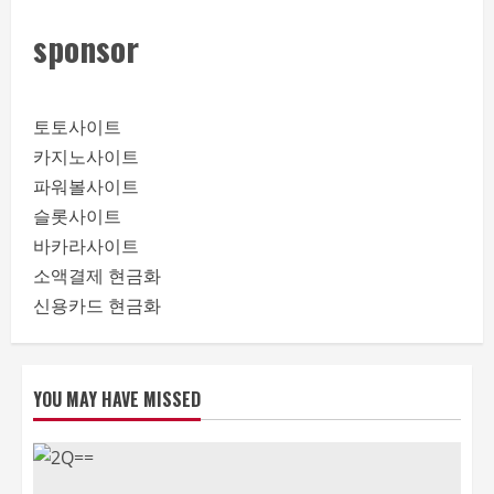
sponsor
토토사이트
카지노사이트
파워볼사이트
슬롯사이트
바카라사이트
소액결제 현금화
신용카드 현금화
YOU MAY HAVE MISSED