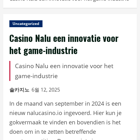
Uncategorized
Casino Nalu een innovatie voor
het game-industrie
Casino Nalu een innovatie voor het
game-industrie
솔카지노
6월 12, 2025
In de maand van september in 2024 is een
nieuw nalucasino.io ingevoerd. Hier kun je
gokvermaak te vinden en bovendien is het
doen om in te zetten betreffende