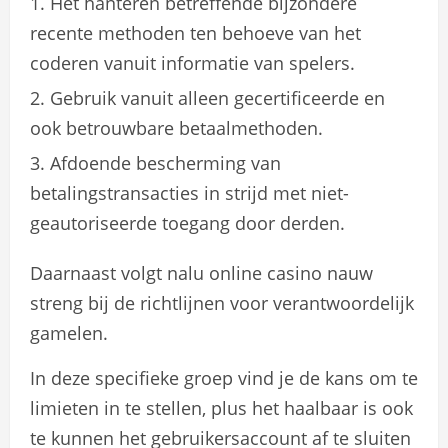
Het hanteren betreffende bijzondere
recente methoden ten behoeve van het
coderen vanuit informatie van spelers.
Gebruik vanuit alleen gecertificeerde en
ook betrouwbare betaalmethoden.
Afdoende bescherming van
betalingstransacties in strijd met niet-
geautoriseerde toegang door derden.
Daarnaast volgt nalu online casino nauw
streng bij de richtlijnen voor verantwoordelijk
gamelen.
In deze specifieke groep vind je de kans om te
limieten in te stellen, plus het haalbaar is ook
te kunnen het gebruikersaccount af te sluiten