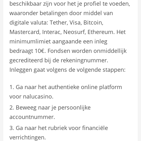
beschikbaar zijn voor het je profiel te voeden,
waaronder betalingen door middel van
digitale valuta: Tether, Visa, Bitcoin,
Mastercard, Interac, Neosurf, Ethereum. Het
minimumlimiet aangaande een inleg
bedraagt 10€. Fondsen worden onmiddellijk
gecrediteerd bij de rekeningnummer.
Inleggen gaat volgens de volgende stappen:
Ga naar het authentieke online platform
voor nalucasino.
Beweeg naar je persoonlijke
accountnummer.
Ga naar het rubriek voor financiële
verrichtingen.