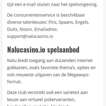
tijd een e-mail sturen naar het spelomgeving.
De consumentenservice is beschikbaar
diverse talenkeuzes: Fins, Spaans, Engels,
Duits, Noors. Emailadres:
support@nalucasino.io
Nalucasino.io spelaanbod
Nalu biedt toegang aan duizenden internet
gokkasten, zoals favoriete thema’s, opties en
ook nieuwste uitgaven van de Megaways-
format.
Deze club verstrekt ook een variëteit aan
keuze aan virtueel pokervarianten,