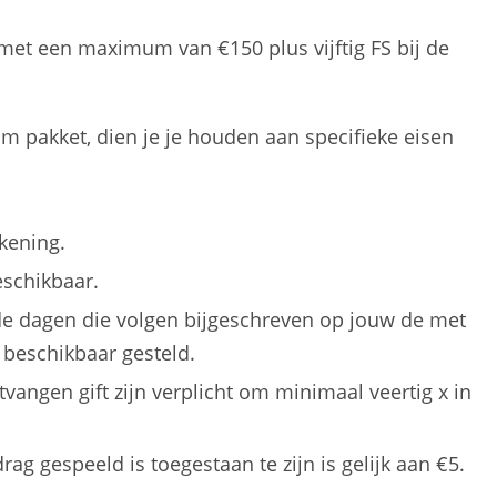
g met een maximum van €150 plus vijftig FS bij de
pakket, dien je je houden aan specifieke eisen
kening.
eschikbaar.
e dagen die volgen bijgeschreven op jouw de met
r beschikbaar gesteld.
vangen gift zijn verplicht om minimaal veertig x in
g gespeeld is toegestaan te zijn is gelijk aan €5.