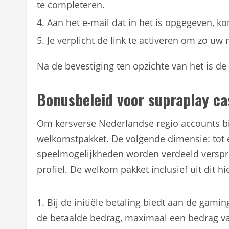
te completeren.
Aan het e-mail dat in het is opgegeven, ko
Je verplicht de link te activeren om zo uw 
Na de bevestiging ten opzichte van het is de 
Bonusbeleid voor supraplay ca
Om kersverse Nederlandse regio accounts b
welkomstpakket. De volgende dimensie: tot 
speelmogelijkheden worden verdeeld versprei
profiel. De welkom pakket inclusief uit dit 
Bij de initiële betaling biedt aan de gam
de betaalde bedrag, maximaal een bedrag v