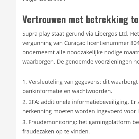
Vertrouwen met betrekking to
Supra play staat gerund via Libergos Ltd. He
vergunning van Curaçao licentienummer 804
onderneemt alle noodzakelijke nodige maatre
waarborgen. De genoemde voorzieningen ho
Versleuteling van gegevens: dit waarborgt 
bankinformatie en wachtwoorden.
2FA: additionele informatiebeveiliging. Er
herkenning moeten worden ingevoerd voor in
Fraudemonitoring: het gamingplatform bev
fraudezaken op te vinden.