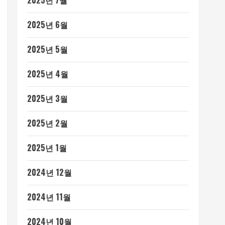
2025년 7월
2025년 6월
2025년 5월
2025년 4월
2025년 3월
2025년 2월
2025년 1월
2024년 12월
2024년 11월
2024년 10월