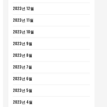
2023년 12월
2023년 11월
2023년 10월
2023년 9월
2023년 8월
2023년 7월
2023년 6월
2023년 5월
2023년 4월