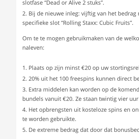
slotfase “Dead or Alive 2 stuks”.
Bij de nieuwe inleg: vijftig van het bedra
specifieke slot “Rolling Staxx: Cubic Fruits”.
Om te te mogen gebruikmaken van de welkom 
naleven:
Plaats op zijn minst €20 op uw stortingsre
20% uit het 100 freespins kunnen direct b
Extra middelen kan worden op de komend
bundels vanuit €20. Ze staan twintig vier uu
Het opbrengsten uit kosteloze spins en ont
te worden gebruikte.
De extreme bedrag dat door dat bonusbedra