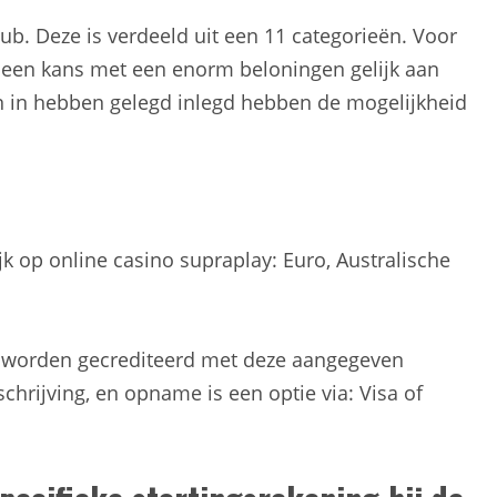
ub. Deze is verdeeld uit een 11 categorieën. Voor
 een kans met een enorm beloningen gelijk aan
ën in hebben gelegd inlegd hebben de mogelijkheid
k op online casino supraplay: Euro, Australische
om worden gecrediteerd met deze aangegeven
hrijving, en opname is een optie via: Visa of