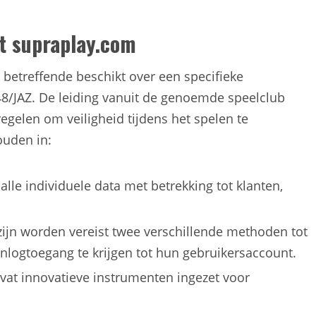
t supraplay.com
t betreffende beschikt over een specifieke
8/JAZ. De leiding vanuit de genoemde speelclub
gelen om veiligheid tijdens het spelen te
uden in:
alle individuele data met betrekking tot klanten,
 zijn worden vereist twee verschillende methoden tot
logtoegang te krijgen tot hun gebruikersaccount.
at innovatieve instrumenten ingezet voor