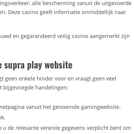
alingsverkeer: alle bescherming vanuit de uitgevoerde
n. Deze casino geeft informatie onmiddellijk naar
ouwd en gegarandeerd veilig casino aangemerkt zijn
e supra play website
t geen enkele hinder voor en vraagt geen veel
et bijgevoegde handelingen:
ernetpagina vanuit het genoemde gamingwebsite.
ek.
 u de relevante vereiste gegevens verplicht bent om