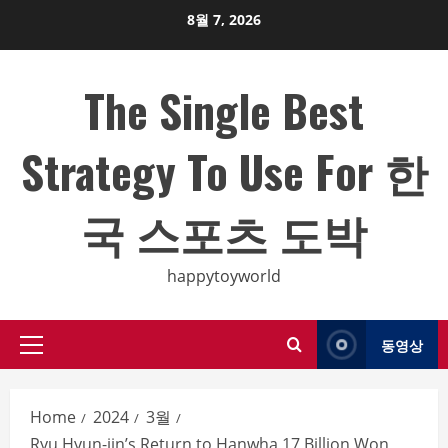
Skip
8월 7, 2026
to
content
The Single Best
Strategy To Use For 한
국 스포츠 도박
happytoyworld
동영상
Primary
Menu
Home
2024
3월
Ryu Hyun-jin’s Return to Hanwha 17 Billion Won