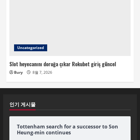
Uncategorized
Slot heyecanını doruğa çıkar Rokubet giriş güncel
Bury
8월 7, 2026
인기 게시물
Tottenham search for a successor to Son
Heung-min continues