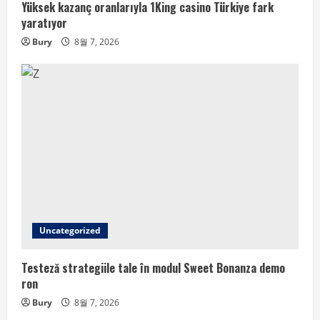
Yüksek kazanç oranlarıyla 1King casino Türkiye fark
yaratıyor
Bury
8월 7, 2026
Uncategorized
Testeză strategiile tale în modul Sweet Bonanza demo
ron
Bury
8월 7, 2026