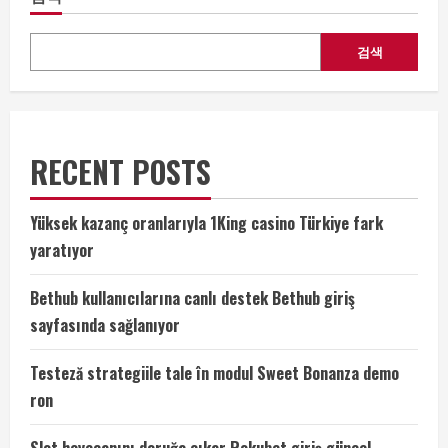
검색
RECENT POSTS
Yüksek kazanç oranlarıyla 1King casino Türkiye fark
yaratıyor
Bethub kullanıcılarına canlı destek Bethub giriş
sayfasında sağlanıyor
Testeză strategiile tale în modul Sweet Bonanza demo
ron