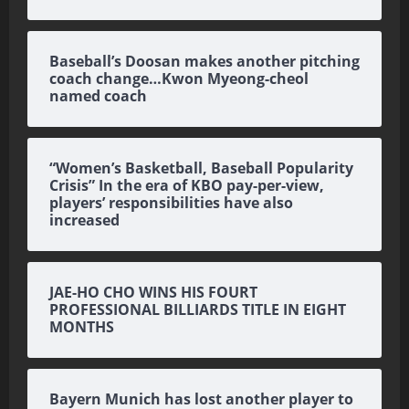
Baseball’s Doosan makes another pitching
coach change…Kwon Myeong-cheol
named coach
“Women’s Basketball, Baseball Popularity
Crisis” In the era of KBO pay-per-view,
players’ responsibilities have also
increased
JAE-HO CHO WINS HIS FOURT
PROFESSIONAL BILLIARDS TITLE IN EIGHT
MONTHS
Bayern Munich has lost another player to