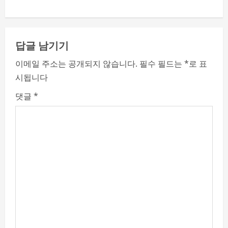
n
u
답글 남기기
e
이메일 주소는 공개되지 않습니다.
필수 필드는
*
로 표
시됩니다
R
댓글
*
e
a
d
i
n
g