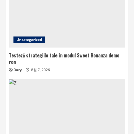
Uncategorized
Testeză strategiile tale în modul Sweet Bonanza demo
ron
Bury
8월 7, 2026