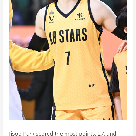
Jisoo Park scored the most points, 27, and