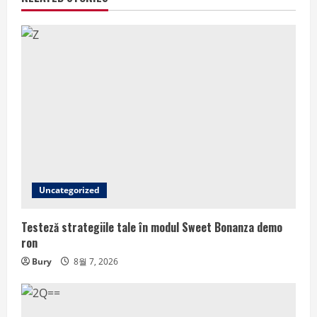
Uncategorized
Testeză strategiile tale în modul Sweet Bonanza demo
ron
Bury
8월 7, 2026