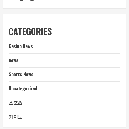
CATEGORIES
Casino News
news
Sports News
Uncategorized
스포츠
카지노