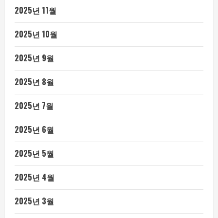
2025년 11월
2025년 10월
2025년 9월
2025년 8월
2025년 7월
2025년 6월
2025년 5월
2025년 4월
2025년 3월