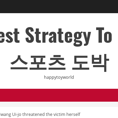
Best Strategy T
스포츠 도박
happytoyworld
Hwang Ui-jo threatened the victim herself