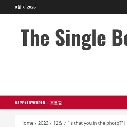
Skip
8월 7, 2026
to
content
The Single 
HAPPYTOYWORLD – 프로필
Home
2023
12월
“Is that you in the photo?” 