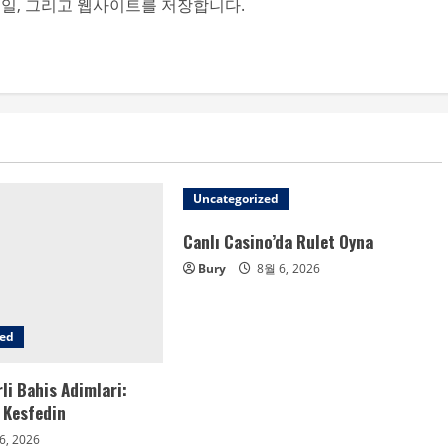
메일, 그리고 웹사이트를 저장합니다.
Uncategorized
Canlı Casino’da Rulet Oyna
Bury
8월 6, 2026
zed
rli Bahis Adimlari:
 Kesfedin
6, 2026