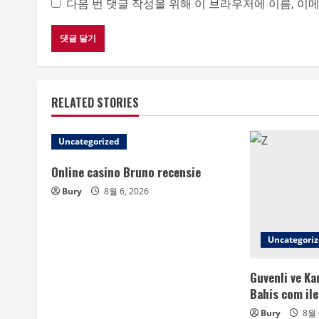
다음 번 댓글 작성을 위해 이 브라우저에 이름, 이
RELATED STORIES
Uncategorized
Online casino Bruno recensie
Bury
8월 6, 2026
Uncategori
Guvenli ve Ka
Bahis com ile
Bury
8월 