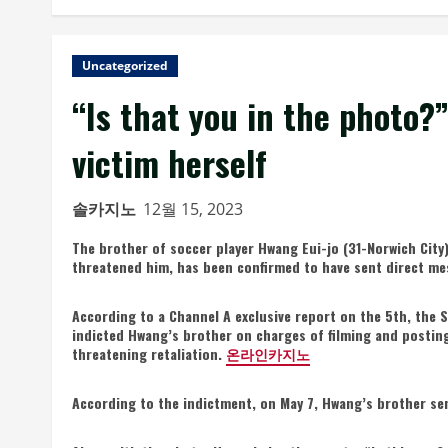
Uncategorized
“Is that you in the photo?
victim herself
솔카지노
12월 15, 2023
The brother of soccer player Hwang Eui-jo (31-Norwich City),
threatened him, has been confirmed to have sent direct mes
According to a Channel A exclusive report on the 5th, the S
indicted Hwang’s brother on charges of filming and postin
threatening retaliation.
온라인카지노
According to the indictment, on May 7, Hwang’s brother sen