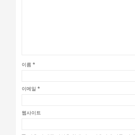
R
e
a
d
i
이름
*
n
g
이메일
*
웹사이트