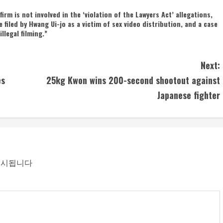
irm is not involved in the ‘violation of the Lawyers Act’ allegations,
filed by Hwang Ui-jo as a victim of sex video distribution, and a case
llegal filming.”
Next:
es
25kg Kwon wins 200-second shootout against
Japanese fighter
표시됩니다