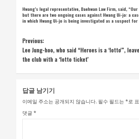
Hwang’s legal representative, Daehwan Law Firm, said, “Our f
but there are two ongoing cases against Hwang Ui-jo: a case 
in which Hwang Ui-jo is being investigated as a suspect for i
C
Previous:
Lee Jung-hoo, who said “Heroes is a ‘lotto'”, leav
o
the club with a ‘lotto ticket’
n
t
답글 남기기
i
이메일 주소는 공개되지 않습니다.
필수 필드는
*
로 
n
댓글
*
u
e