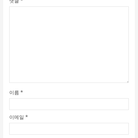
댓글
*
a
d
i
n
g
이름
*
이메일
*