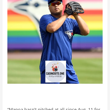
“Manoa hasn’t pitched at all since Aug. 11 for