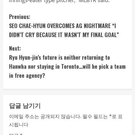
C
Previous:
SEO CHAE-HYUN OVERCOMES AG NIGHTMARE “I
o
DIDN’T CRY BECAUSE IT WASN’T MY FINAL GOAL”
n
Next:
t
Ryu Hyun-jin’s future is neither returning to
i
Hanwha nor staying in Toronto…will he pick a team
in free agency?
n
u
e
답글 남기기
R
이메일 주소는 공개되지 않습니다.
필수 필드는
*
로 표
시됩니다
e