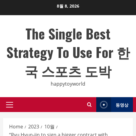
Skip
8월 8, 2026
to
content
The Single Best
Strategy To Use For 한
국 스포츠 도박
happytoyworld
동영상
Primary
Menu
Home
2023
10월
“Ryu Hyun-jin to sign a bigger contract with