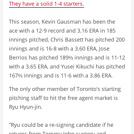
They have a solid 1-4 starters.
This season, Kevin Gausman has been the
ace with a 12-9 record and 3.16 ERA in 185
innings pitched, Chris Bassett has pitched 200
innings and is 16-8 with a 3.60 ERA, Jose
Berrios has pitched 189⅔ innings and is 11-12
with a 3.65 ERA, and Yusei Kikuchi has pitched
167⅔ innings and is 11-6 with a 3.86 ERA.
The only other member of Toronto’s starting
pitching staff to hit the free agent market is
Ryu Hyun-jin.
“Ryu could be a re-signing candidate if he
returns from Tommy John surgery and