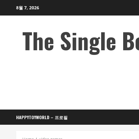
Skip
8월 7, 2026
to
content
The Single 
HAPPYTOYWORLD – 프로필