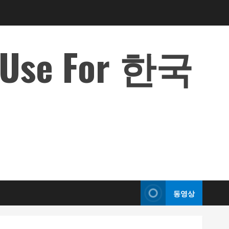
o Use For 한국
동영상