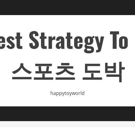
Best Strategy T
스포츠 도박
happytoyworld