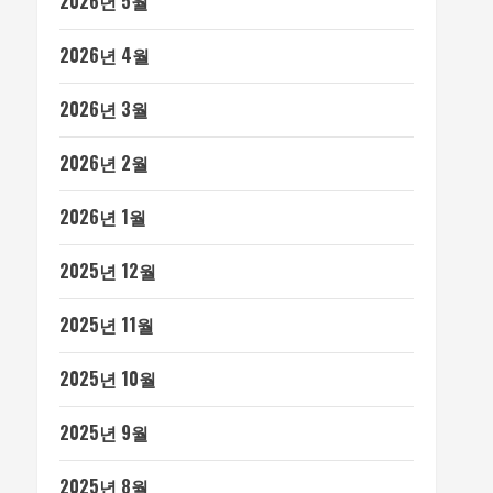
2026년 5월
2026년 4월
2026년 3월
2026년 2월
2026년 1월
2025년 12월
2025년 11월
2025년 10월
2025년 9월
2025년 8월