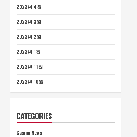
2023년 4월
2023년 3월
2023년 2월
2023년 1월
2022년 11월
2022년 10월
CATEGORIES
Casino News