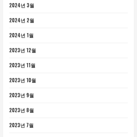
2024년 3월
2024년 2월
2024년 1월
2023년 12월
2023년 11월
2023년 10월
2023년 9월
2023년 8월
2023년 7월