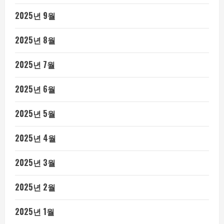
2025년 9월
2025년 8월
2025년 7월
2025년 6월
2025년 5월
2025년 4월
2025년 3월
2025년 2월
2025년 1월