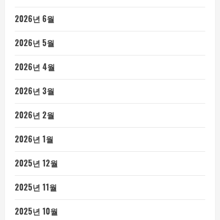
2026년 6월
2026년 5월
2026년 4월
2026년 3월
2026년 2월
2026년 1월
2025년 12월
2025년 11월
2025년 10월