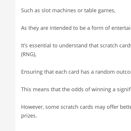
Such as slot machines or table games,
As they are intended to be a form of enterta
It’s essential to understand that scratch c
(RNG),
Ensuring that each card has a random outc
This means that the odds of winning a signifi
However, some scratch cards may offer bette
prizes.