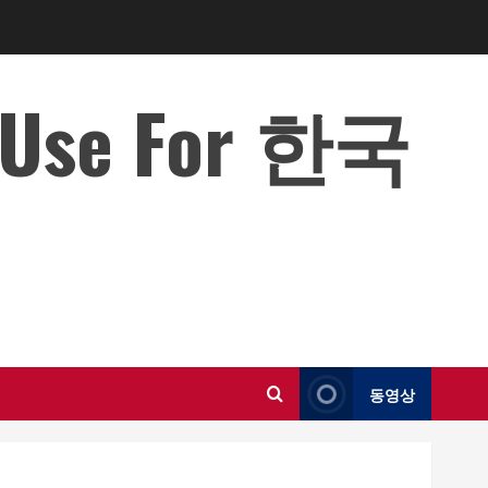
o Use For 한국
동영상