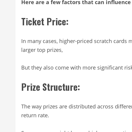
Here are a few factors that can influence 
Ticket Price:
In many cases, higher-priced scratch cards m
larger top prizes,
But they also come with more significant ris
Prize Structure:
The way prizes are distributed across differ
return rate.