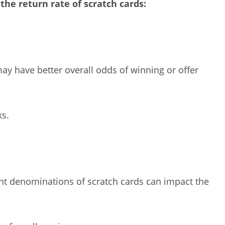
the return rate of scratch cards:
ay have better overall odds of winning or offer
ks.
ent denominations of scratch cards can impact the