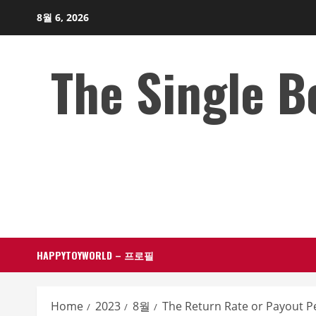
Skip
8월 6, 2026
to
content
The Single 
HAPPYTOYWORLD – 프로필
Home
2023
8월
The Return Rate or Payout P