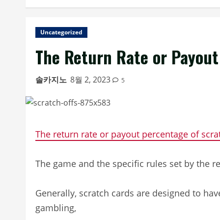
Uncategorized
The Return Rate or Payout
솔카지노
8월 2, 2023
5
The return rate or payout percentage of scra
The game and the specific rules set by the re
Generally, scratch cards are designed to hav
gambling,