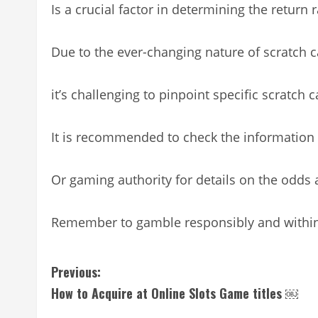
Is a crucial factor in determining the return r
Due to the ever-changing nature of scratch c
it’s challenging to pinpoint specific scratch 
It is recommended to check the information p
Or gaming authority for details on the odds 
Remember to gamble responsibly and within
C
Previous:
How to Acquire at Online Slots Game titles ￼
o