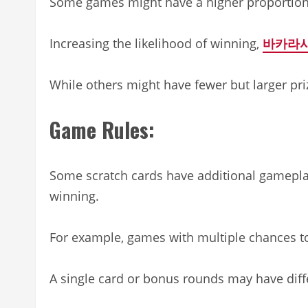
Some games might have a higher proportion 
Increasing the likelihood of winning,
바카라
While others might have fewer but larger pri
Game Rules:
Some scratch cards have additional gameplay
winning.
For example, games with multiple chances t
A single card or bonus rounds may have diffe