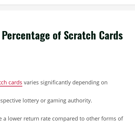
 Percentage of Scratch Cards
tch cards
varies significantly depending on
spective lottery or gaming authority.
e a lower return rate compared to other forms of