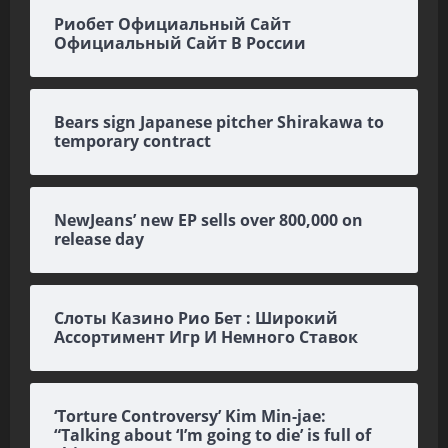
Риобет Официальный Сайт
Официальный Сайт В России
Bears sign Japanese pitcher Shirakawa to
temporary contract
NewJeans’ new EP sells over 800,000 on
release day
Слоты Казино Рио Бет : Широкий
Ассортимент Игр И Немного Ставок
‘Torture Controversy’ Kim Min-jae:
“Talking about ‘I’m going to die’ is full of