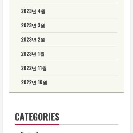
2023년 4월
2023년 3월
2023년 2월
2023년 1월
2022년 11월
2022년 10월
CATEGORIES