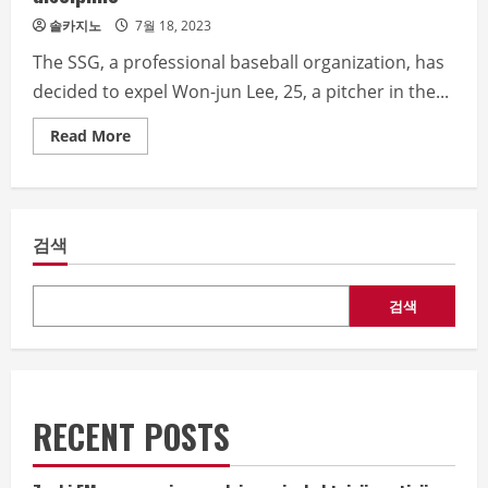
솔카지노
7월 18, 2023
The SSG, a professional baseball organization, has
decided to expel Won-jun Lee, 25, a pitcher in the...
Read
Read More
more
about
SSG
decides
to
suspend
검색
Lee
Won-
jun
for
‘bat
검색
assault’
KBO
“still
subject
to
punitive
discipline”
RECENT POSTS