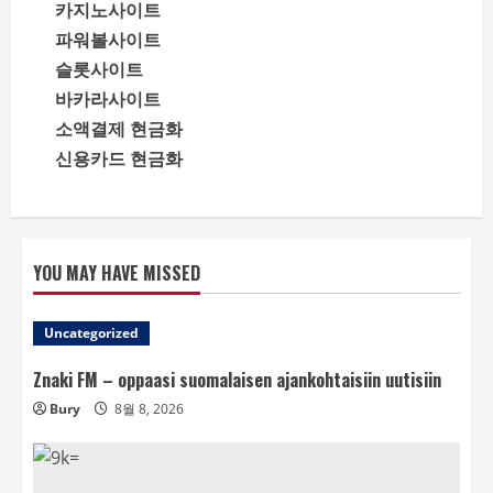
카지노사이트
파워볼사이트
슬롯사이트
바카라사이트
소액결제 현금화
신용카드 현금화
YOU MAY HAVE MISSED
Uncategorized
Znaki FM – oppaasi suomalaisen ajankohtaisiin uutisiin
Bury
8월 8, 2026