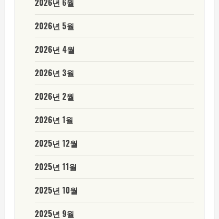
2026년 6월
2026년 5월
2026년 4월
2026년 3월
2026년 2월
2026년 1월
2025년 12월
2025년 11월
2025년 10월
2025년 9월