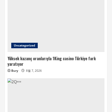
Uncategorized
Yüksek kazanç oranlarıyla 1King casino Türkiye fark
yaratıyor
Bury
8월 7, 2026