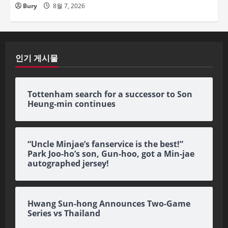
Bury
8월 7, 2026
인기 게시물
Tottenham search for a successor to Son
Heung-min continues
“Uncle Minjae’s fanservice is the best!”
Park Joo-ho’s son, Gun-hoo, got a Min-jae
autographed jersey!
Hwang Sun-hong Announces Two-Game
Series vs Thailand