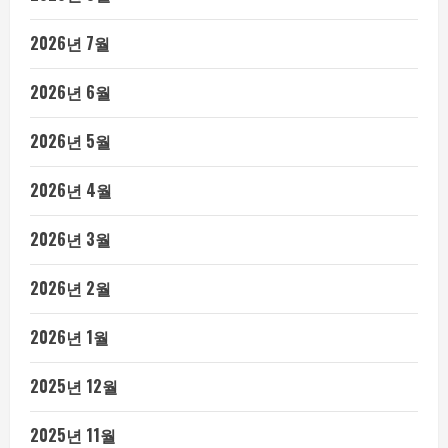
2026년 7월
2026년 6월
2026년 5월
2026년 4월
2026년 3월
2026년 2월
2026년 1월
2025년 12월
2025년 11월