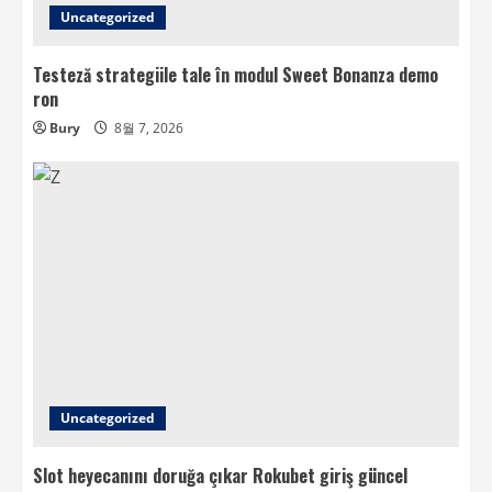
Uncategorized
Testeză strategiile tale în modul Sweet Bonanza demo
ron
Bury
8월 7, 2026
Uncategorized
Slot heyecanını doruğa çıkar Rokubet giriş güncel