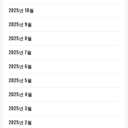
2025년 10월
2025년 9월
2025년 8월
2025년 7월
2025년 6월
2025년 5월
2025년 4월
2025년 3월
2025년 2월